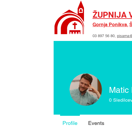
ŽUPNIJA 
Gornja Ponikva
,
Š
03 897 56 80,
pisarna@
DOMOV
Matic
0
Sledilce
Profile
Events