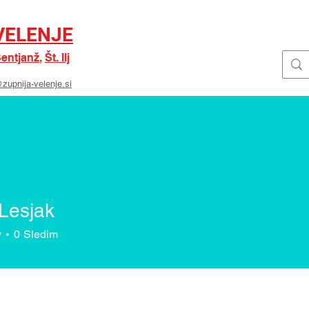
VELENJE
entjanž
,
Št. Ilj
zupnija-velenje.si
NOVICE
O NAS
SKUPINE
OZNANI
 Lesjak
v
0
Sledim