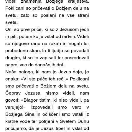
videli znamenja Božjega kraljestva. 
Poklicani so pričevati o Božjem delu na 
svetu, zato so poslani na vse strani 
sveta.
Oni so prve priče, ki so z Jezusom jedli 
in pili, potem ko je vstal od mrtvih. Videli 
so njegove rane na rokah in nogah ter 
prebodeno stran. In ti ljudje so povedali 
drugim, ki so to zapisali ter posredovali 
naprej vse do današnjih dni.
Naša naloga, ki nam jo Jezus daje, je 
enaka: »Vi ste priče teh reči.« Poklicani 
smo pričevati o Božjem delu na svetu. 
Čeprav Jezusa nismo videli, nam 
govori: »Blagor tistim, ki niso videli, pa 
verujejo!« Izpovedali smo vero v 
Božjega Sina in očiščeni smo vstali iz 
krstne vode ter potrjeni v Svetem Duhu 
pričujemo, da je Jezus trpel in vstal od 