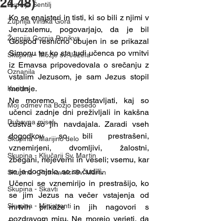
24,48)
Župnija Šentilj
Ko se enajsteri in tisti, ki so bili z njimi v 
Župnija Vinska Gora
Jeruzalemu, pogovarjajo, da je bil 
Župnija Gornja Ponikva
Gospod resnično obujen in se prikazal 
Simonu ter ko sta tudi učenca po vrnitvi 
Skupina - Možje sv. Jožefa
iz Emavsa pripovedovala o srečanju z 
Oznanila
vstalim Jezusom, je sam Jezus stopil 
mednje.
Karitas
Ne moremo si predstavljati, kaj so 
Moj odmev na Božjo besedo
učenci zadnje dni preživljali in kakšna 
Duhovna misel
čustva so jih navdajala. Zaradi vseh 
dogodkov so bili prestrašeni, 
Skupina - Marijino delo
vznemirjeni, dvomljivi, žalostni, 
Skupina - Ključarji Sv. Martin
zbegani, nejeverni in veseli; vsemu, kar 
se je dogajalo, so se čudili.
Skupina - Pritrkovalci Sv. Martin
Učenci se vznemirijo in prestrašijo, ko 
Skupina - Skavti
se jim Jezus na večer vstajenja od 
Skupina - Ministranti
mrtvih prikaže in jih nagovori s 
pozdravom miru. Ne morejo verjeti, da 