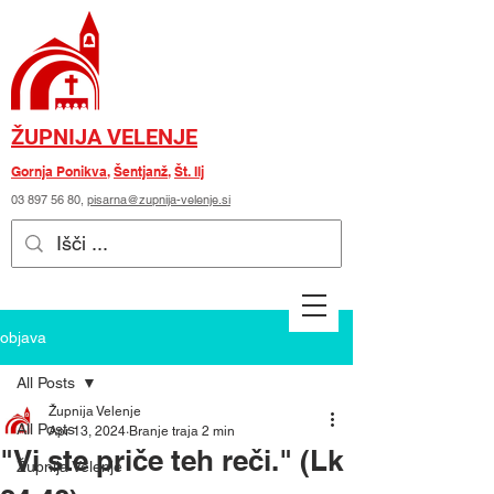
ŽUPNIJA VELENJE
Gornja Ponikva
,
Šentjanž
,
Št. Ilj
03 897 56 80
,
pisarna@zupnija-velenje.si
objava
All Posts
Župnija Velenje
All Posts
Apr 13, 2024
Branje traja 2 min
"Vi ste priče teh reči." (Lk
Župnija Velenje