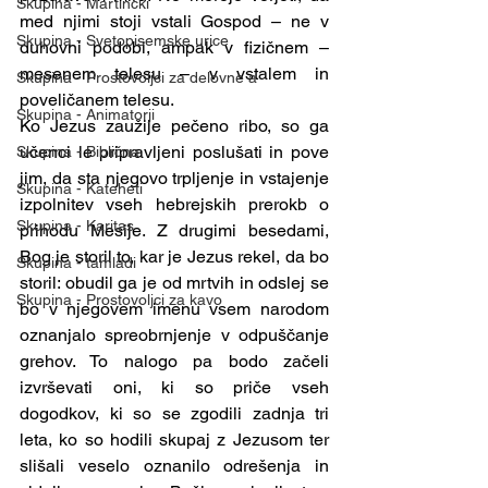
Skupina - Martinčki
med njimi stoji vstali Gospod – ne v 
Skupina - Svetopisemske urice
duhovni podobi, ampak v fizičnem – 
mesenem telesu – v vstalem in 
Skupina - Prostovoljci za delovne a
poveličanem telesu.
Skupina - Animatorji
Ko Jezus zaužije pečeno ribo, so ga 
učenci le pripravljeni poslušati in pove 
Skupina - Biblična
jim, da sta njegovo trpljenje in vstajenje 
Skupina - Kateheti
izpolnitev vseh hebrejskih prerokb o 
Skupina - Karitas
prihodu Mesije. Z drugimi besedami, 
Bog je storil to, kar je Jezus rekel, da bo 
Skupina - tamladi
storil: obudil ga je od mrtvih in odslej se 
Skupina - Prostovoljci za kavo
bo v njegovem imenu vsem narodom 
oznanjalo spreobrnjenje v odpuščanje 
grehov. To nalogo pa bodo začeli 
izvrševati oni, ki so priče vseh 
dogodkov, ki so se zgodili zadnja tri 
leta, ko so hodili skupaj z Jezusom ter 
slišali veselo oznanilo odrešenja in 