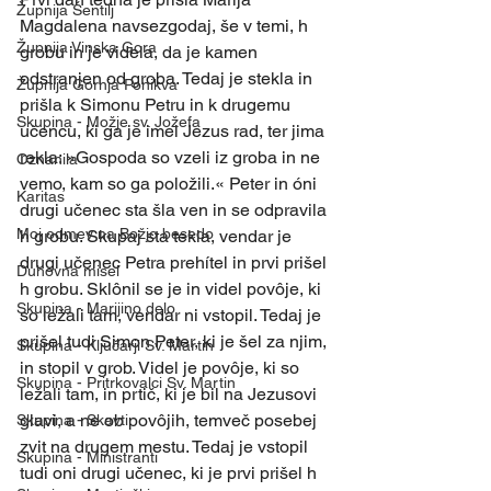
Župnija Šentilj
Magdalena navsezgodaj, še v temi, h 
Župnija Vinska Gora
grobu in je videla, da je kamen 
odstranjen od groba. Tedaj je stekla in 
Župnija Gornja Ponikva
prišla k Simonu Petru in k drugemu 
Skupina - Možje sv. Jožefa
učencu, ki ga je imel Jezus rad, ter jima 
rekla: »Gospoda so vzeli iz groba in ne 
Oznanila
vemo, kam so ga položili.« Peter in óni 
Karitas
drugi učenec sta šla ven in se odpravila 
Moj odmev na Božjo besedo
h grobu. Skupaj sta tekla, vendar je 
drugi učenec Petra prehítel in prvi prišel 
Duhovna misel
h grobu. Sklônil se je in videl povôje, ki 
Skupina - Marijino delo
so ležali tam, vendar ni vstopil. Tedaj je 
prišel tudi Simon Peter, ki je šel za njim, 
Skupina - Ključarji Sv. Martin
in stopil v grob. Videl je povôje, ki so 
Skupina - Pritrkovalci Sv. Martin
ležali tam, in prtič, ki je bil na Jezusovi 
glavi, a ne ob povôjih, temveč posebej 
Skupina - Skavti
zvit na drugem mestu. Tedaj je vstopil 
Skupina - Ministranti
tudi oni drugi učenec, ki je prvi prišel h 