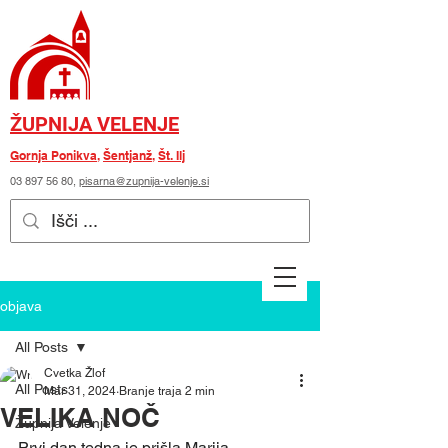
ŽUPNIJA VELENJE
Gornja Ponikva
,
Šentjanž
,
Št. Ilj
03 897 56 80
,
pisarna@zupnija-velenje.si
objava
All Posts
Cvetka Žlof
All Posts
Mar 31, 2024
Branje traja 2 min
VELIKA NOČ
Župnija Velenje
Prvi dan tedna je prišla Marija 