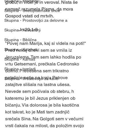
Skupina - Martinčki
grobu; in videl je in veroval. Nista še 
namreč razumela Pisma, da mora 
Skupina - Svetopisemske urice
Gospod vstati od mrtvih.
Skupina - Prostovoljci za delovne a
            Jn 20,1-9
Skupina - Animatorji
Skupina - Biblična
"Povej nam Marija, kaj si videla na poti!"
Skupina - Kateheti
Pred nekaj dnevi sem se vrnila iz 
Jeruzalema. Tam sem lahko hodila po 
Skupina - Karitas
vrtu Getsemani, prečkala Cedronsko 
Skupina - tamladi
dolino. Pretresena sem trikratno 
petelinje petje na kraju Petrove 
Skupina - Prostovoljci za kavo
zatajitve slišala na lastna ušesa. 
Nevede sem počivala ob stebru, h 
kateremu je bil Jezus priklenjen ob 
bičanju. Via dolorosa je bila kaotična 
kot takrat, ko je Mati tam zadnjič 
srečala Sina. Na Golgoti sem v večurni 
vrsti čakala na milost, da položim svojo 