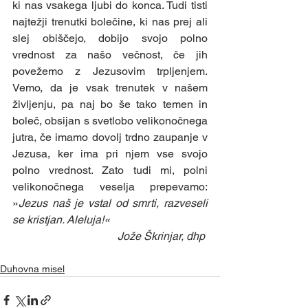
ki nas vsakega ljubi do konca. Tudi tisti 
najtežji trenutki bolečine, ki nas prej ali 
slej obiščejo, dobijo svojo polno 
vrednost za našo večnost, če jih 
povežemo z Jezusovim trpljenjem. 
Vemo, da je vsak trenutek v našem 
življenju, pa naj bo še tako temen in 
boleč, obsijan s svetlobo velikonočnega 
jutra, če imamo dovolj trdno zaupanje v 
Jezusa, ker ima pri njem vse svojo 
polno vrednost. Zato tudi mi, polni 
velikonočnega veselja prepevamo: 
»
Jezus naš je vstal od smrti, razveseli 
se kristjan. Aleluja!« 
Jože Škrinjar, dhp 
Duhovna misel