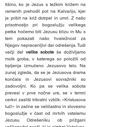
tišino, ko je Jezus s težkim križem na 
ramenih prehodil pot na Kalvarijo, kjer 
je pribit na križ dotrpel in umrl. Z našo 
prisotnostjo pri bogoslužju velikega 
petka hočemo biti Jezusu blizu in Mu s 
tem pokazati našo hvaležnost za 
Njegov neprecenljivi dar odrešenja. Tudi 
večji del 
velike sobote 
še doživljamo 
molk groba, v katerega so položili od 
trpljenja izmučeno Jezusovo telo. Na 
zunaj zgleda, da se je Jezusova drama 
končala in Jezusovi sovražniki so 
zadovoljni. Ko pa se velika sobota 
prevesi v prve nočne ure, se v temni 
cerkvi zasliši trikratni vzklik: »Kristusova 
luč!« in začne se veličastno in slovesno 
bogoslužje v čast od mrtvih vstalemu 
Jezusu Odrešeniku ob prižgani 
velikonočni sveči, ki je simbol Vstalega. 