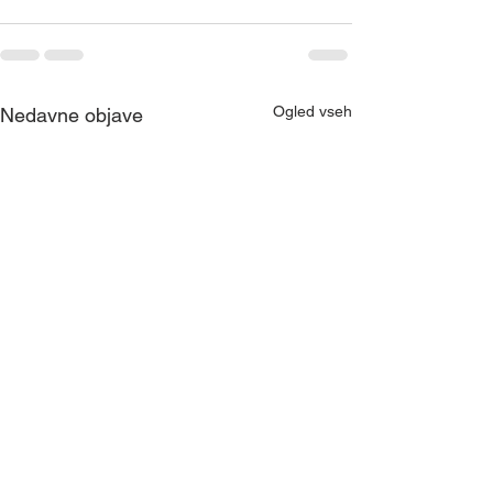
Ogled vseh
Nedavne objave
»Blagor tistemu, ki ni
Gospod je dobe