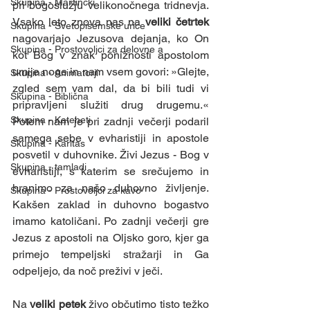
Skupina - Martinčki
pri bogoslužju velikonočnega tridnevja. 
Vsako leto znova nas na 
veliki četrtek 
Skupina - Svetopisemske urice
nagovarjajo Jezusova dejanja, ko On 
Skupina - Prostovoljci za delovne a
kot Bog v znak ponižnosti apostolom 
umije noge in nam vsem govori: »Glejte, 
Skupina - Animatorji
zgled sem vam dal, da bi bili tudi vi 
Skupina - Biblična
pripravljeni služiti drug drugemu.« 
Skupina - Kateheti
Potem nam je pri zadnji večerji podaril 
samega sebe v evharistiji in apostole 
Skupina - Karitas
posvetil v duhovnike. Živi Jezus - Bog v 
Skupina - tamladi
evharistiji, s katerim se srečujemo in 
hranimo za našo duhovno življenje. 
Skupina - Prostovoljci za kavo
Kakšen zaklad in duhovno bogastvo 
imamo katoličani. Po zadnji večerji gre 
Jezus z apostoli na Oljsko goro, kjer ga 
primejo tempeljski stražarji in Ga 
odpeljejo, da noč preživi v ječi. 
Na 
veliki petek 
živo občutimo tisto težko 