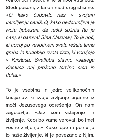
Sledi pesem, v kateri med drug slišimo: 
»O kako čudovito nas v svojem 
usmiljenju ceniš. O, kako nedoumljiva je 
tvoja ljubezen, da rešiš sužnja (to je 
nas), si daroval Sina (Jezusa). To je noč, 
ki nocoj po vesoljnem svetu rešuje teme 
greha in hudobije sveta tiste, ki verujejo 
v Kristusa. Svetloba slavno vstalega 
Kristusa naj prežene temine srca in 
duha.« 
To je vsebina in jedro velikonočnih 
kristjanov, ki svoje življenje črpamo iz 
moči Jezusovega odrešenja. On nam 
zagotavlja: »Jaz sem vstajenje in 
življenje. Kdor bo vame veroval, bo imel 
večno življenje.« Kako lepo in polno je 
to naše življenje, ki je povezano z Njim, 