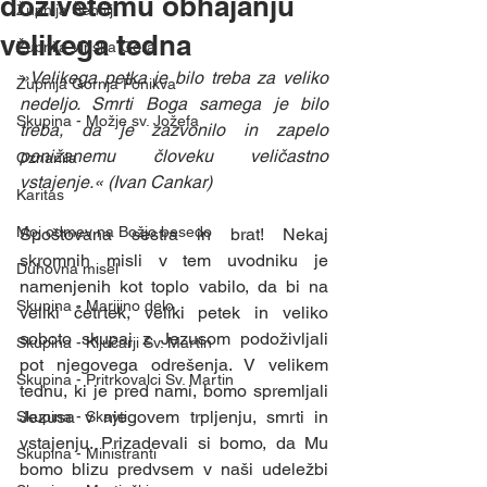
doživetemu obhajanju
Župnija Šentilj
velikega tedna
Župnija Vinska Gora
»Velikega petka je bilo treba za veliko 
Župnija Gornja Ponikva
nedeljo. Smrti Boga samega je bilo 
Skupina - Možje sv. Jožefa
treba, da je zazvonilo in zapelo 
ponižanemu človeku veličastno 
Oznanila
vstajenje.« (Ivan Cankar) 
Karitas
Moj odmev na Božjo besedo
Spoštovana sestra in brat! Nekaj 
skromnih misli v tem uvodniku je 
Duhovna misel
namenjenih kot toplo vabilo, da bi na 
Skupina - Marijino delo
veliki četrtek, veliki petek in veliko 
soboto skupaj z Jezusom podoživljali 
Skupina - Ključarji Sv. Martin
pot njegovega odrešenja. V velikem 
Skupina - Pritrkovalci Sv. Martin
tednu, ki je pred nami, bomo spremljali 
Jezusa v njegovem trpljenju, smrti in 
Skupina - Skavti
vstajenju. Prizadevali si bomo, da Mu 
Skupina - Ministranti
bomo blizu predvsem v naši udeležbi 