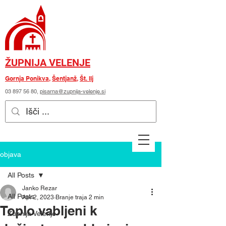
ŽUPNIJA VELENJE
Gornja Ponikva
,
Šentjanž
,
Št. Ilj
03 897 56 80
,
pisarna@zupnija-velenje.si
objava
All Posts
Janko Rezar
All Posts
Apr 2, 2023
Branje traja 2 min
Toplo vabljeni k
Župnija Velenje