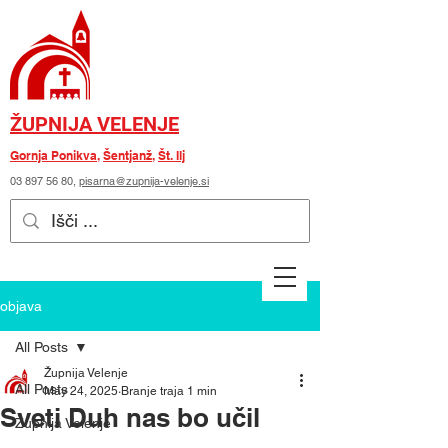
ŽUPNIJA VELENJE
Gornja Ponikva
,
Šentjanž
,
Št. Ilj
03 897 56 80
,
pisarna@zupnija-velenje.si
objava
All Posts
Župnija Velenje
All Posts
May 24, 2025
Branje traja 1 min
Sveti Duh nas bo učil
Župnija Velenje