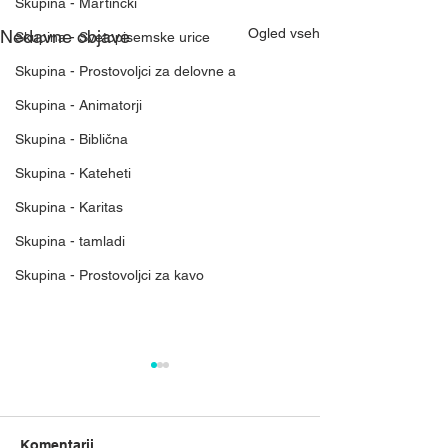
Skupina - Martinčki
Ogled vseh
Nedavne objave
Skupina - Svetopisemske urice
Skupina - Prostovoljci za delovne a
Skupina - Animatorji
Skupina - Biblična
Skupina - Kateheti
Skupina - Karitas
Skupina - tamladi
Skupina - Prostovoljci za kavo
Mreža nebeškega
Rast Božjega kr
kraljestva
Blizu mi je prilika
Nebeško kraljestvo ni le
zrnu. Božje kraljes
Komentarji