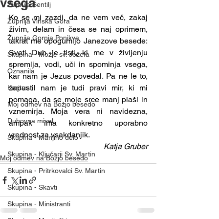
vsega
Župnija Šentilj
Ko se mi zazdi, da ne vem več, zakaj 
Župnija Vinska Gora
živim, delam in česa se naj oprimem, 
Župnija Gornja Ponikva
takrat me opogumijo Janezove besede: 
Sveti Duh je tisti, ki me v življenju 
Skupina - Možje sv. Jožefa
spremlja, vodi, uči in spominja vsega, 
Oznanila
kar nam je Jezus povedal. Pa ne le to, 
zapustil nam je tudi pravi mir, ki mi 
Karitas
pomaga, da se moje srce manj plaši in 
Moj odmev na Božjo besedo
vznemirja. Moja vera ni navidezna, 
Duhovna misel
ampak ima konkretno uporabno 
vrednost za vsakdanjik.
Skupina - Marijino delo
Katja Gruber
Skupina - Ključarji Sv. Martin
Moj odmev na Božjo besedo
Skupina - Pritrkovalci Sv. Martin
Skupina - Skavti
Skupina - Ministranti