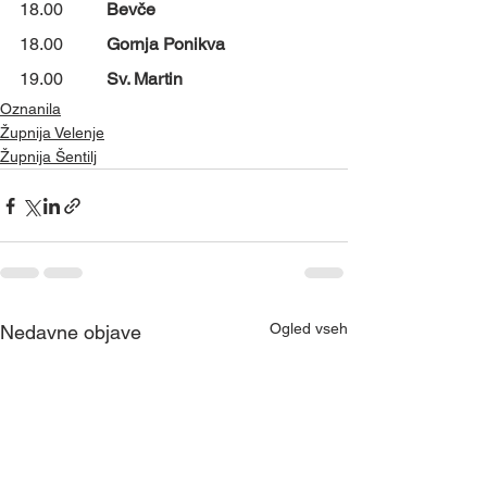
18.00	
Bevče
18.00	
Gornja Ponikva
19.00	
Sv. Martin
Oznanila
Župnija Velenje
Župnija Šentilj
Ogled vseh
Nedavne objave