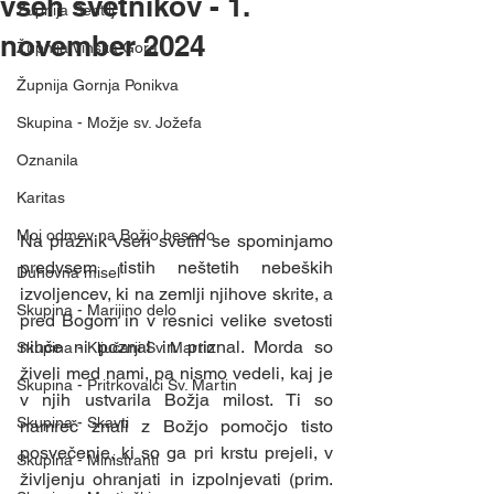
vseh svetnikov - 1.
Župnija Šentilj
november 2024
Župnija Vinska Gora
Župnija Gornja Ponikva
Skupina - Možje sv. Jožefa
Oznanila
Karitas
Moj odmev na Božjo besedo
Na praznik vseh svetih se spominjamo 
predvsem tistih neštetih nebeških 
Duhovna misel
izvoljencev, ki na zemlji njihove skrite, a 
Skupina - Marijino delo
pred Bogom in v resnici velike svetosti 
nihče ni poznal in priznal. Morda so 
Skupina - Ključarji Sv. Martin
živeli med nami, pa nismo vedeli, kaj je 
Skupina - Pritrkovalci Sv. Martin
v njih ustvarila Božja milost. Ti so 
Skupina - Skavti
namreč znali z Božjo pomočjo tisto 
posvečenje, ki so ga pri krstu prejeli, v 
Skupina - Ministranti
življenju ohranjati in izpolnjevati (prim. 