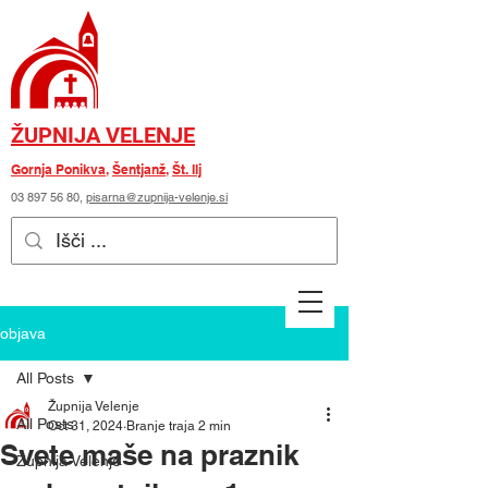
ŽUPNIJA VELENJE
Gornja Ponikva
,
Šentjanž
,
Št. Ilj
03 897 56 80
,
pisarna@zupnija-velenje.si
objava
All Posts
Župnija Velenje
All Posts
Oct 31, 2024
Branje traja 2 min
Svete maše na praznik
Župnija Velenje