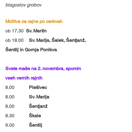
blagoslov grobov
Molitve za rajne po cerkvah
ob 17.30  
Sv. Martin
ob 18.00	
Sv. Marija, Šalek, Šentjanž, 
Šentilj in Gornja Ponikva 
Svete maše na 2. novembra, spomin 
vseh vernih rajnih
8.00		
Plešivec
8.00		
Sv. Marija
8.00		
Šentjanž
8.30		
Škale 
9.00		
Šentilj