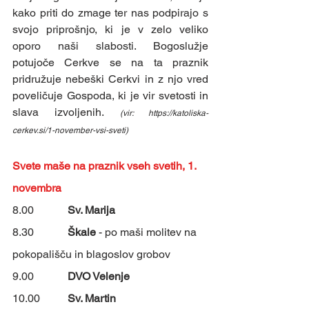
kako priti do zmage ter nas podpirajo s 
svojo priprošnjo, ki je v zelo veliko 
oporo naši slabosti. Bogoslužje 
potujoče Cerkve se na ta praznik 
pridružuje nebeški Cerkvi in z njo vred 
poveličuje Gospoda, ki je vir svetosti in 
slava izvoljenih. 
(vir: https://katoliska-
cerkev.si/1-november-vsi-sveti)
Svete maše na praznik vseh svetih, 1. 
novembra
8.00		
Sv. Marija
8.30		
Škale 
- po maši molitev na 
pokopališču in blagoslov grobov
9.00		
DVO Velenje
10.00	
Sv. Martin