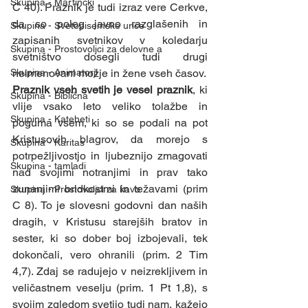
Skupina - Martinčki
C 40). Praznik je tudi izraz vere Cerkve, 
da so poleg javno razglašenih in 
Skupina - Svetopisemske urice
zapisanih svetnikov v koledarju 
Skupina - Prostovoljci za delovne a
svetništvo dosegli tudi drugi 
Skupina - Animatorji
neimenovani možje in žene vseh časov.
Praznik vseh svetih je vesel praznik
, ki 
Skupina - Biblična
vlije vsako leto veliko tolažbe in 
Skupina - Kateheti
poguma vsem, ki so se podali na pot 
Kristusovih blagrov, da morejo s 
Skupina - Karitas
potrpežljivostjo in ljubeznijo zmagovati 
Skupina - tamladi
nad svojimi notranjimi in prav tako 
zunanjimi bridkostmi in težavami (prim 
Skupina - Prostovoljci za kavo
C 8). To je slovesni godovni dan naših 
dragih, v Kristusu starejših bratov in 
sester, ki so dober boj izbojevali, tek 
dokončali, vero ohranili (prim. 2 Tim 
4,7). Zdaj se radujejo v neizrekljivem in 
veličastnem veselju (prim. 1 Pt 1,8), s 
svojim zgledom svetijo tudi nam, kažejo 