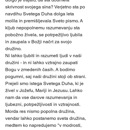
skrivnost svojega sina? Verjetno sta po 
navdihu Svetega Duha dolga leta 
molila in premišljevala Sveto pismo. A 
kljub nepopolnemu razumevanju sta 
pobožno živela, se potrpežljivo ljubila 
in zaupala v Božji načrt za svojo 
družino.
Ni lahko ljubiti in razumeti ljudi v naši 
družini - in ni lahko vztrajno zaupati 
Bogu v zmedenih časih. A bodimo 
pogumni, saj naši družini stoji ob strani. 
Prejeli smo istega Svetega Duha, ki je 
živel v Jožefu, Mariji in Jezusu. Lahko 
nam da vse darove razumevanja in 
ljubezni, potrpežljivosti in vztrajnosti. 
Morda res nismo popolna družina, 
vendar lahko postanemo sveta družina, 
medtem ko napredujemo "v modrosti, 