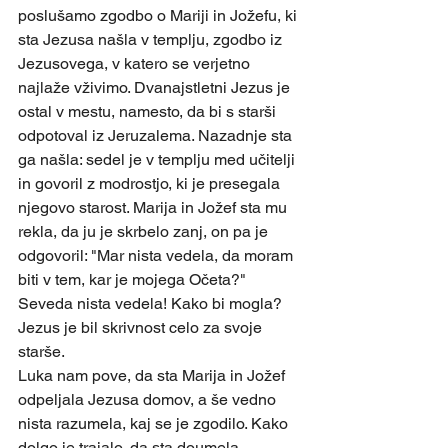
poslušamo zgodbo o Mariji in Jožefu, ki 
sta Jezusa našla v templju, zgodbo iz 
Jezusovega, v katero se verjetno 
najlaže vživimo. Dvanajstletni Jezus je 
ostal v mestu, namesto, da bi s starši 
odpotoval iz Jeruzalema. Nazadnje sta 
ga našla: sedel je v templju med učitelji 
in govoril z modrostjo, ki je presegala 
njegovo starost. Marija in Jožef sta mu 
rekla, da ju je skrbelo zanj, on pa je 
odgovoril: "Mar nista vedela, da moram 
biti v tem, kar je mojega Očeta?" 
Seveda nista vedela! Kako bi mogla? 
Jezus je bil skrivnost celo za svoje 
starše.
Luka nam pove, da sta Marija in Jožef 
odpeljala Jezusa domov, a še vedno 
nista razumela, kaj se je zgodilo. Kako 
dolgo je trajalo, da sta doumela 