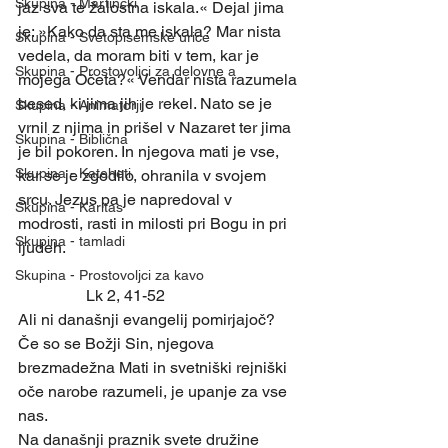
Skupina - Martinčki
jaz sva te žalostna iskala.« Dejal jima 
je: »Kako da sta me iskala? Mar nista 
Skupina - Svetopisemske urice
vedela, da moram biti v tem, kar je 
Skupina - Prostovoljci za delovne a
mojega Očeta?« Vendar nista razumela 
besed, ki jima jih je rekel. Nato se je 
Skupina - Animatorji
vrnil z njima in prišel v Nazaret ter jima 
Skupina - Biblična
je bil pokoren. In njegova mati je vse, 
Skupina - Kateheti
kar se je zgodilo, ohranila v svojem 
srcu. Jezus pa je napredoval v 
Skupina - Karitas
modrosti, rasti in milosti pri Bogu in pri 
Skupina - tamladi
ljudeh.
Skupina - Prostovoljci za kavo
                 Lk 2, 41-52
Ali ni današnji evangelij pomirjajoč? 
Če so se Božji Sin, njegova 
brezmadežna Mati in svetniški rejniški 
oče narobe razumeli, je upanje za vse 
nas.
Na današnji praznik svete družine 