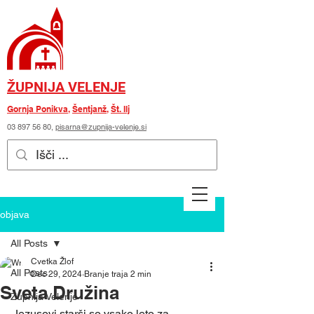
ŽUPNIJA VELENJE
Gornja Ponikva
,
Šentjanž
,
Št. Ilj
03 897 56 80
,
pisarna@zupnija-velenje.si
objava
All Posts
Cvetka Žlof
All Posts
Dec 29, 2024
Branje traja 2 min
Sveta Družina
Župnija Velenje
Jezusovi starši so vsako leto za 