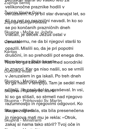
Župnija Šentilj
velikonočne praznike hodili v 
Župnija Vinska Gora
Jeruzalem. Ko je bil star dvanajst let, so 
šli na pot po praznični navadi. In ko so 
Župnija Gornja Ponikva
se po končanih prazničnih dneh 
Skupina - Možje sv. Jožefa
vračali, je deček Jezus ostal v 
Jeruzalemu, ne da bi njegovi starši to 
Oznanila
opazili. Mislili so, da je pri popotni 
Karitas
druščini, in so prehodili pot enega dne. 
Moj odmev na Božjo besedo
Nato so ga začeli iskati med sorodniki 
in znanci. Ker ga niso našli, so se vrnili 
Duhovna misel
v Jeruzalem in ga iskali. Po treh dneh 
Skupina - Marijino delo
so ga našli v templju. Tam je sedèl med 
učitelji, jih poslušal in vpraševal. In vsi, 
Skupina - Ključarji Sv. Martin
ki so ga slišali, so strmeli nad njegovo 
Skupina - Pritrkovalci Sv. Martin
razumnostjo in njegovimi odgovori. Ko 
sta ga zagledala, sta bila presenečena 
Skupina - Skavti
in njegova mati mu je rekla: »Otrok, 
Skupina - Ministranti
zakaj si nama tako stóril? Tvoj oče in 