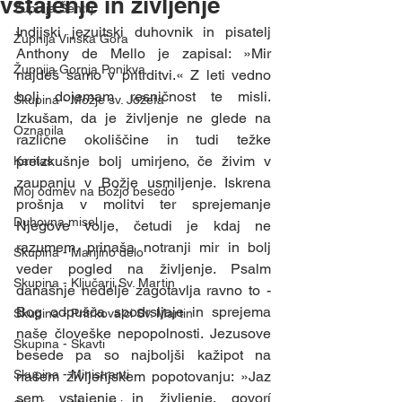
vstajenje in življenje
Župnija Šentilj
Indijski jezuitski duhovnik in pisatelj 
Župnija Vinska Gora
Anthony de Mello je zapisal: »Mir 
Župnija Gornja Ponikva
najdeš samo v pritrditvi.« Z leti vedno 
bolj dojemam resničnost te misli. 
Skupina - Možje sv. Jožefa
Izkušam, da je življenje ne glede na 
Oznanila
različne okoliščine in tudi težke 
preizkušnje bolj umirjeno, če živim v 
Karitas
zaupanju v Božje usmiljenje. Iskrena 
Moj odmev na Božjo besedo
prošnja v molitvi ter sprejemanje 
Duhovna misel
Njegove volje, četudi je kdaj ne 
razumem, prinaša notranji mir in bolj 
Skupina - Marijino delo
veder pogled na življenje. Psalm 
Skupina - Ključarji Sv. Martin
današnje nedelje zagotavlja ravno to - 
Bog odpušča spodrsljaje in sprejema 
Skupina - Pritrkovalci Sv. Martin
naše človeške nepopolnosti. Jezusove 
Skupina - Skavti
besede pa so najboljši kažipot na 
Skupina - Ministranti
našem življenjskem popotovanju: »Jaz 
sem vstajenje in življenje, govorí 