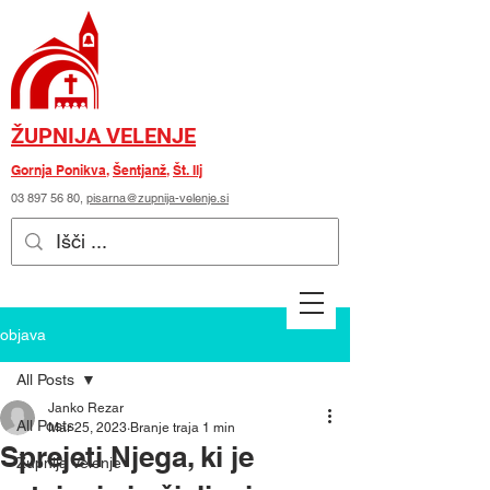
ŽUPNIJA VELENJE
Gornja Ponikva
,
Šentjanž
,
Št. Ilj
03 897 56 80
,
pisarna@zupnija-velenje.si
objava
All Posts
Janko Rezar
All Posts
Mar 25, 2023
Branje traja 1 min
Sprejeti Njega, ki je
Župnija Velenje