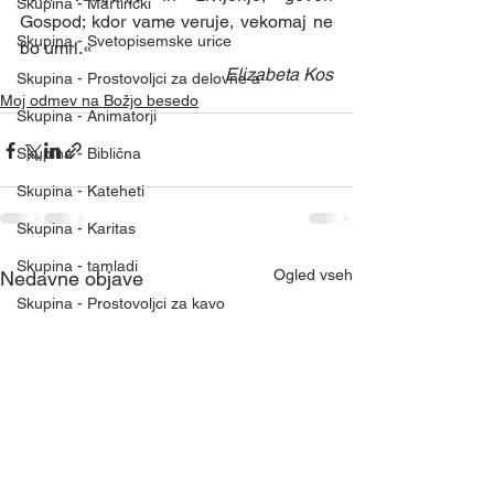
Skupina - Martinčki
Gospod; kdor vame veruje, vekomaj ne 
Skupina - Svetopisemske urice
bo umrl.«
 Elizabeta Kos
Skupina - Prostovoljci za delovne a
Moj odmev na Božjo besedo
Skupina - Animatorji
Skupina - Biblična
Skupina - Kateheti
Skupina - Karitas
Skupina - tamladi
Ogled vseh
Nedavne objave
Skupina - Prostovoljci za kavo