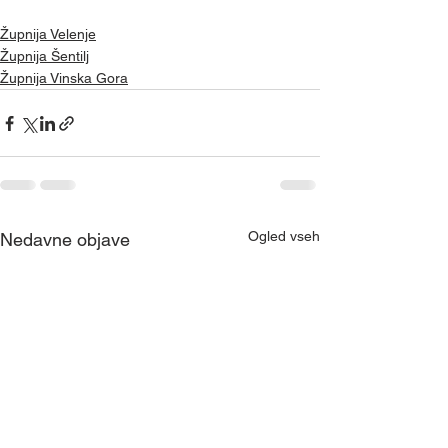
Župnija Velenje
Župnija Šentilj
Župnija Vinska Gora
Ogled vseh
Nedavne objave