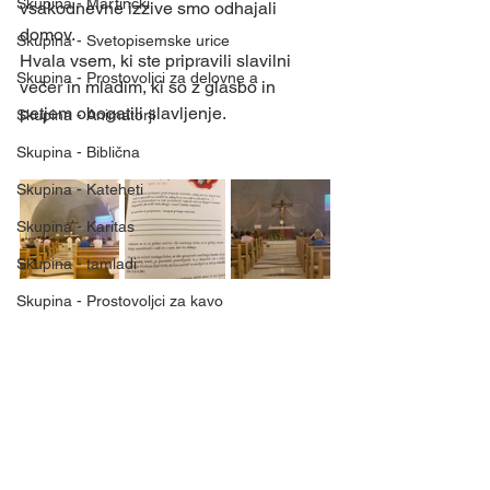
Skupina - Martinčki
vsakodnevne izzive smo odhajali 
domov. 
Skupina - Svetopisemske urice
Hvala vsem, ki ste pripravili slavilni 
Skupina - Prostovoljci za delovne a
večer in mladim, ki so z glasbo in 
petjem obogatili slavljenje.
Skupina - Animatorji
Skupina - Biblična
Skupina - Kateheti
Skupina - Karitas
Skupina - tamladi
Skupina - Prostovoljci za kavo