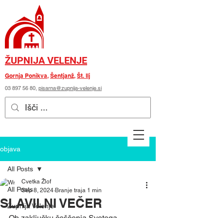
ŽUPNIJA VELENJE
Gornja Ponikva
,
Šentjanž
,
Št. Ilj
03 897 56 80
,
pisarna@zupnija-velenje.si
objava
All Posts
Cvetka Žlof
All Posts
Sep 8, 2024
Branje traja 1 min
SLAVILNI VEČER
Župnija Velenje
Ob zaključku češčenja Svetega 