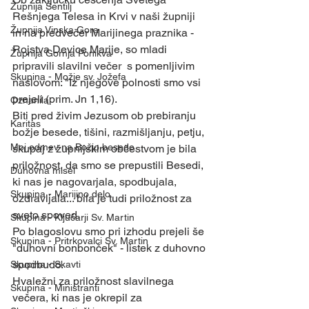
Župnija Šentilj
Rešnjega Telesa in Krvi v naši župniji 
Župnija Vinska Gora
in na predvečer Marijinega praznika - 
Rojstva Device Marije, so mladi 
Župnija Gornja Ponikva
pripravili slavilni večer  s pomenljivim 
Skupina - Možje sv. Jožefa
naslovom: "Iz njegove polnosti smo vsi 
prejeli (prim. Jn 1,16).
Oznanila
Biti pred živim Jezusom ob prebiranju 
Karitas
božje besede, tišini, razmišljanju, petju, 
Moj odmev na Božjo besedo
skupaj z župnijskim občestvom je bila 
priložnost, da smo se prepustili Besedi, 
Duhovna misel
ki nas je nagovarjala, spodbujala, 
Skupina - Marijino delo
ozdravljala... bila je tudi priložnost za 
sveto spoved.
Skupina - Ključarji Sv. Martin
Po blagoslovu smo pri izhodu prejeli še 
Skupina - Pritrkovalci Sv. Martin
"duhovni bonbonček" - listek z duhovno 
spodbudo.
Skupina - Skavti
Hvaležni za priložnost slavilnega 
Skupina - Ministranti
večera, ki nas je okrepil za 