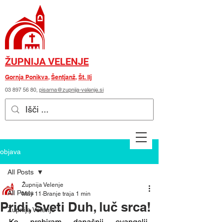
ŽUPNIJA VELENJE
Gornja Ponikva
,
Šentjanž
,
Št. Ilj
03 897 56 80
,
pisarna@zupnija-velenje.si
objava
All Posts
Župnija Velenje
All Posts
May 11
Branje traja 1 min
Pridi, Sveti Duh, luč srca!
Župnija Velenje
Ko prebiram današnji evangelij, 