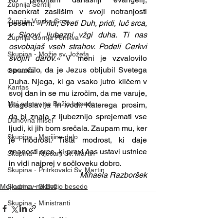
Župnija Šentilj
naenkrat zaslišim v svoji notranjosti 
Župnija Vinska Gora
pesem: 
»Pridi, Sveti Duh, pridi, luč srca, 
v Sinovi ljubezni vžgi duha. Ti nas 
Župnija Gornja Ponikva
osvobajaš vseh strahov. Podeli Cerkvi 
Skupina - Možje sv. Jožefa
svojih darov.«
 V meni je vzvalovilo 
sporočilo, da je Jezus obljubil Svetega 
Oznanila
Duha. Njega, ki ga vsako jutro kličem v 
Karitas
svoj dan in se mu izročim, da me varuje, 
Moj odmev na Božjo besedo
blagoslavlja in vodi. Katerega prosim, 
da bi znala z ljubeznijo sprejemati vse 
Duhovna misel
ljudi, ki jih bom srečala. Zaupam mu, ker 
Skupina - Marijino delo
je modrost. Tista modrost, ki daje 
znanosti srce, ki pravi čas ustavi ustnice 
Skupina - Ključarji Sv. Martin
in vidi najprej v sočloveku dobro.      
Skupina - Pritrkovalci Sv. Martin
Mihaela Razboršek
Moj odmev na Božjo besedo
Skupina - Skavti
Skupina - Ministranti