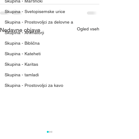
Skupina - Martinčki
Skupina - Svetopisemske urice
Skupina - Prostovoljci za delovne a
Ogled vseh
Nedavne objave
Skupina - Animatorji
Skupina - Biblična
Skupina - Kateheti
Skupina - Karitas
Skupina - tamladi
Skupina - Prostovoljci za kavo
Mreža nebeškega
Rast Božjega kr