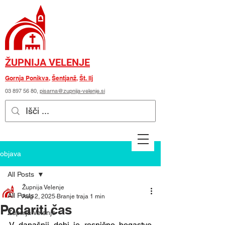
ŽUPNIJA VELENJE
Gornja Ponikva
,
Šentjanž
,
Št. Ilj
03 897 56 80
,
pisarna@zupnija-velenje.si
objava
All Posts
Župnija Velenje
All Posts
Aug 2, 2025
Branje traja 1 min
Podariti čas
Župnija Velenje
V današnji dobi je resnično bogastvo 