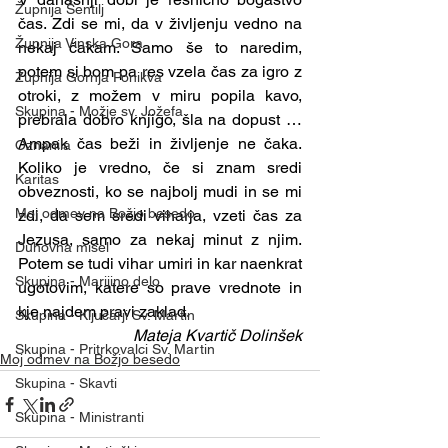
Župnija Šentilj
čas. Zdi se mi, da v življenju vedno na 
Župnija Vinska Gora
nekaj čakam. Samo še to naredim, 
potem si bom pa res vzela čas za igro z 
Župnija Gornja Ponikva
otroki, z možem v miru popila kavo, 
Skupina - Možje sv. Jožefa
prebrala dobro knjigo, šla na dopust … 
Ampak čas beži in življenje ne čaka. 
Oznanila
Koliko je vredno, če si znam sredi 
Karitas
obveznosti, ko se najbolj mudi in se mi 
Moj odmev na Božjo besedo
zdi, da sem sredi viharja, vzeti čas za 
Jezusa, samo za nekaj minut z njim. 
Duhovna misel
Potem se tudi vihar umiri in kar naenkrat 
Skupina - Marijino delo
ugotovim, katere so prave vrednote in 
kje najdem pravi zaklad. 
Skupina - Ključarji Sv. Martin
Mateja Kvartič Dolinšek
Skupina - Pritrkovalci Sv. Martin
Moj odmev na Božjo besedo
Skupina - Skavti
Skupina - Ministranti