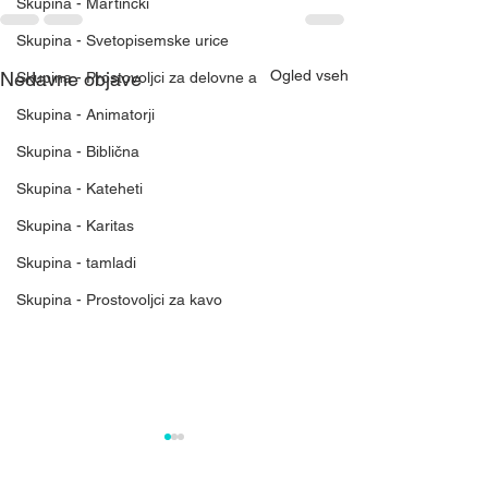
Skupina - Martinčki
Skupina - Svetopisemske urice
Ogled vseh
Nedavne objave
Skupina - Prostovoljci za delovne a
Skupina - Animatorji
Skupina - Biblična
Skupina - Kateheti
Skupina - Karitas
Skupina - tamladi
Skupina - Prostovoljci za kavo
Mreža nebeškega
Rast Božjega kr
kraljestva