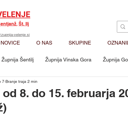
VELENJE
entjanž
,
Št. Ilj
zupnija-velenje.si
NOVICE
O NAS
SKUPINE
OZNANI
Župnija Šentilj
Župnija Vinska Gora
Župnija Go
b 7
Branje traja 2 min
Oznanila
Karitas
Moj odmev na Božjo bese
 od 8. do 15. februarja 2
ž)
Skupina - Ključarji Sv. Martin
Skupina - Pritrkovalci 