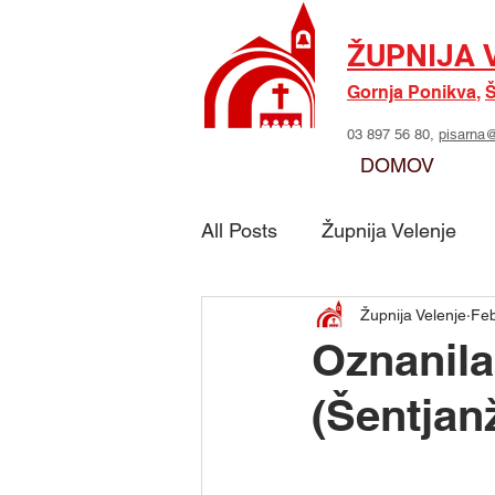
ŽUPNIJA 
Gornja Ponikva
,
Š
03 897 56 80,
pisarna@
DOMOV
All Posts
Župnija Velenje
Župnija Velenje
Fe
Skupina - Možje sv. Jožefa
Oznanila
(Šentjan
Skupina - Marijino delo