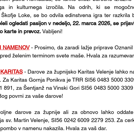
ga in kulturnega izročila. Na odrih, ki se mogočn
 Škofje Loke, se bo odvila edinstvena igra ter razkrila 
leli ogledati pasijon v nedeljo, 22. marca 2026, se prijavit
o karte in prevoz. 
Vabljeni!
H NAMENOV
 - Prosimo, da zaradi lažje priprave Oznan
i pred želenim terminom svete maše. Hvala za razumevan
 KARITAS
 - Darove za župnijsko Karitas Velenje lahko n
 Za Karitas Gornja Ponikva je TRR SI56 0483 5000 3309 
 891, za Šentjanž na Vinski Gori SI56 0483 5000 3309 
 Bog povrni za vaše darove!
voljne darove za župnije ali za obnovo lahko oddate
ja sv. Martin Velenje, SI56 0242 6009 2279 253. Za cerkev
 opombo v namenu nakazila. Hvala za vaš dar.