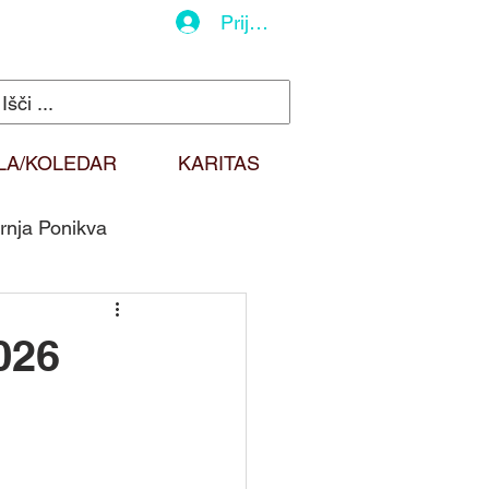
Prijava
LA/KOLEDAR
KARITAS
rnja Ponikva
do
Duhovna misel
026
Sv. Martin