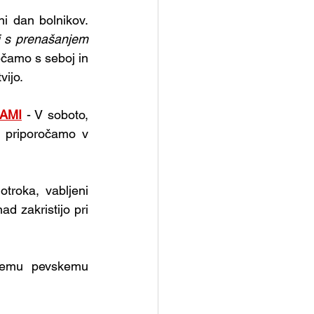
i dan bolnikov. 
i s prenašanjem 
čamo s seboj in 
vijo.
AMI
 - V soboto, 
 priporočamo v 
otroka, vabljeni 
d zakristijo pri 
škemu pevskemu 