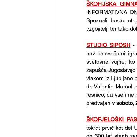
ŠKOFIJSKA GIMNA
INFORMATIVNA DNEVA 
Spoznali boste utrip
vzgojitelji ter tako do
STUDIO SIPOSH
 -
nov celovečerni igra
svetovne vojne, ko
zapušča Jugoslavijo 
vlakom iz Ljubljane 
dr. Valentin Meršol 
resnico, da vseh ne m
predvajan 
v soboto, 2
ŠKOFJELOŠKI PAS
tokrat prvič kot del
ob 300 let starih z