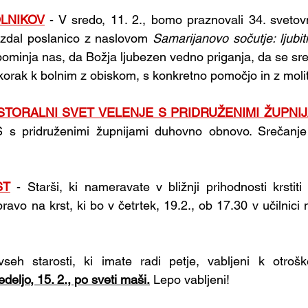
LNIKOV
 - V sredo, 11. 2., bomo praznovali 34. svetovn
izdal poslanico z naslovom 
Samarijanovo sočutje: ljubit
pominja nas, da Božja ljubezen vedno priganja, da se sre
orak k bolnim z obiskom, s konkretno pomočjo in z molit
STORALNI SVET VELENJE S PRIDRUŽENIMI ŽUPNIJ
S s pridruženimi župnijami duhovno obnovo. Srečanje
ST
 - Starši, ki nameravate v bližnji prihodnosti krstiti 
ravo na krst, ki bo v četrtek, 19.2., ob 17.30 v učilnici na
vseh starosti, ki imate radi petje, vabljeni k otro
deljo, 15. 2., po sveti maši.
Lepo vabljeni!