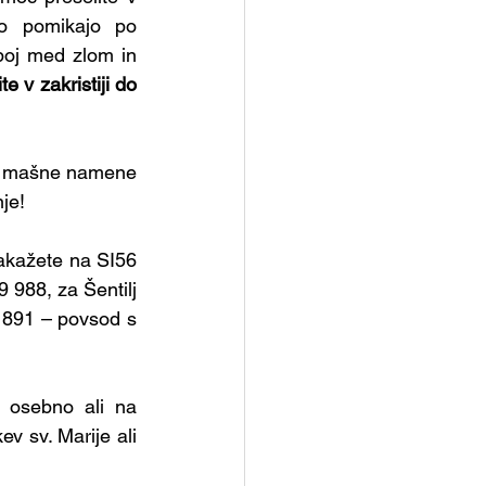
o pomikajo po 
boj med zlom in 
e v zakristiji do 
il mašne namene 
je!
akažete na SI56 
988, za Šentilj 
891 – povsod s 
 osebno ali na 
 sv. Marije ali 