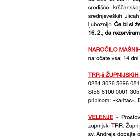
središče krščanske
srednjeveških ulicah
ljubeznijo. 
Če bi si že
16. 2., da rezerviram
NAROČILO MAŠNI
naročate vsaj 14 dn
TRR-ji ŽUPNIJSKIH
0284 3026 5696 081.
SI56 6100 0001 3051
pripisom: »karitas«.
VELENJE
 - Prosto
župnijski TRR: Župni
sv. Andreja dodajte