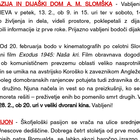
ZIJA IN DIJAŠKI DOM A. M. SLOMŠKA
 - Vabljen
v petek, 13. 2., ob 9. in 15. uri ter v soboto, 14. 
 življenja in dela, videli prostore, poklepetali z dijaki
bili informacije iz prve roke. Prijazno vabljeni bodoči dijaki
 Od 20. februarja bodo v kinematografih po celotni Sloven
ni film 
Exodus 1945: Naša kri
. Film obravnava dogod
 ob komunističnem prevzemu oblasti veliko nasprotn
in se umika na avstrijsko Koroško k zaveznikom Angleže
poleg domobranskih ranjencev potujeta tudi zdravnika dr.
z družino. Njuna načela in vest so na preizkušnji, ko se 
oreta rešiti – preživetje enih bo pomenilo smrt drugih. V
8. 2., ob 20. uri v veliki dvorani kina. 
Vabljeni!
IJON
 - Škofjeloški pasijon se vrača na ulice srednje
 Unescove dediščine. Dobrega četrt stoletja od prve moder
apisih patra Romualda, se lahko skozi baročno izrazno 