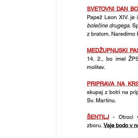
SVETOVNI DAN BO
Papež Leon XIV. je 
bolečine drugega
. S
z bratom. Naredimo k
MEDŽUPNIJSKI PA
14. 2., bo imel ŽP
molitev.
PRIPRAVA NA KR
skupaj z botri na prip
Sv. Martinu.
ŠENTILJ
 - Otroci 
zboru.
Vaje bodo v ne