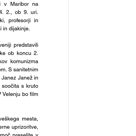
i v Maribor na 
2., ob 9. uri. 
, profesorji in 
 in dijakinje.
iji predstavili 
ke ob koncu 2. 
ikov komunizma 
m. S sanitetnim 
 Janez Janež in 
soočita s kruto 
 Velenju bo film 
veškega mesta, 
ne uprizoritve, 
moč preselite v 