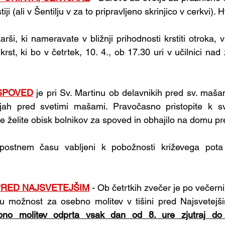
iji (ali v Šentilju v za to pripravljeno skrinjico v cerkvi).
tarši, ki nameravate v bližnji prihodnosti krstiti otroka, v
rst, ki bo v četrtek, 10. 4., ob 17.30 uri v učilnici nad za
SPOVED
je pri Sv. Martinu ob delavnikih pred sv. mašam
jah pred svetimi mašami. Pravočasno pristopite k sv
če želite obisk bolnikov za spoved in obhajilo na domu pr
postnem času vabljeni k pobožnosti križevega pota 
 PRED NAJSVETEJŠIM
- Ob četrtkih zvečer je po večerni
nu možnost za osebno molitev v tišini pred Najsvetejši
bno molitev odprta vsak dan od 8. ure zjutraj do 