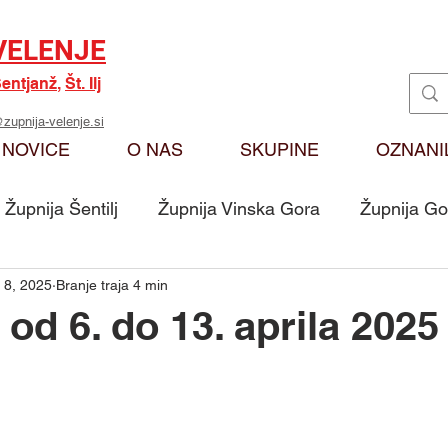
VELENJE
entjanž
,
Št. Ilj
zupnija-velenje.si
NOVICE
O NAS
SKUPINE
OZNANI
Župnija Šentilj
Župnija Vinska Gora
Župnija Go
 8, 2025
Branje traja 4 min
Oznanila
Karitas
Moj odmev na Božjo bese
od 6. do 13. aprila 2025
Skupina - Ključarji Sv. Martin
Skupina - Pritrkovalci 