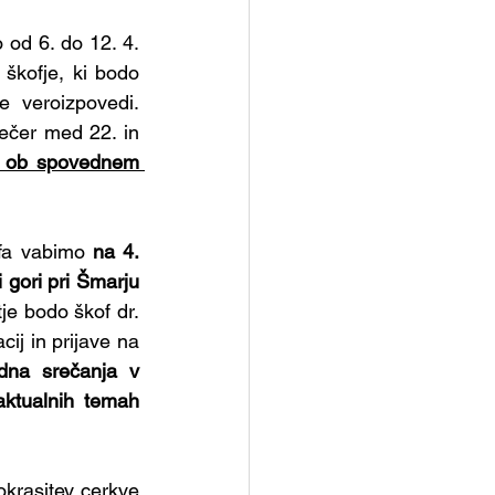
d 6. do 12. 4. 
škofje, ki bodo 
e veroizpovedi. 
ečer med 22. in 
o ob spovednem 
fa vabimo 
na 4. 
 gori pri Šmarju 
je bodo škof dr. 
ij in prijave na 
na srečanja v 
ktualnih temah 
krasitev cerkve 