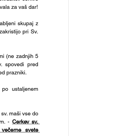
 Hvala za vaš dar!
abljeni skupaj z 
kristijo pri Sv. 
i (ne zadnjih 5 
. spovedi pred 
ed prazniki.
po ustaljenem 
 sv. maši vse do 
m. - 
Cerkev sv. 
večerne svete 