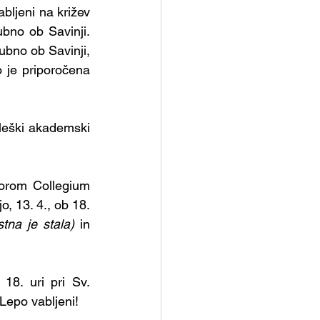
bljeni na križev 
bno ob Savinji. 
bno ob Savinji, 
o je priporočena 
aleški akademski 
borom Collegium 
 13. 4., ob 18. 
stna je stala)
 in 
18. uri pri Sv. 
Lepo vabljeni!