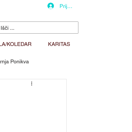
Prijava
LA/KOLEDAR
KARITAS
rnja Ponikva
do
Duhovna misel
Sv. Martin