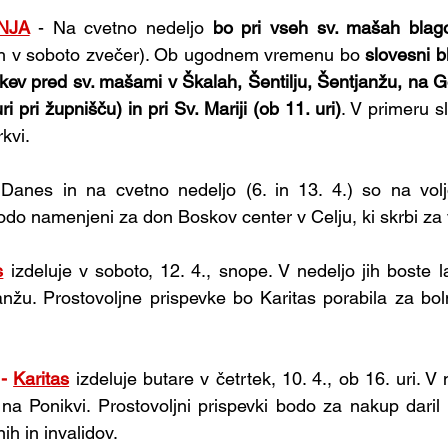
NJA
- Na cvetno nedeljo 
bo pri vseh sv. mašah blago
ah v soboto zvečer). Ob ugodnem vremenu bo 
slovesni b
kev pred sv. mašami v Škalah, Šentilju, Šentjanžu, na Gor
i pri župnišču) in pri Sv. Mariji (ob 11. uri)
. V primeru 
kvi.
 Danes in na cvetno nedeljo (6. in 13. 4.) so na voljo
bodo namenjeni za don Boskov center v Celju, ki skrbi za
s
izdeluje v soboto, 12. 4., snope. V nedeljo jih boste l
žu. Prostovoljne prispevke bo Karitas porabila za boln
 -
Karitas
izdeluje butare v četrtek, 10. 4., ob 16. uri. V
na Ponikvi. Prostovoljni prispevki bodo za nakup daril 
nih in invalidov.