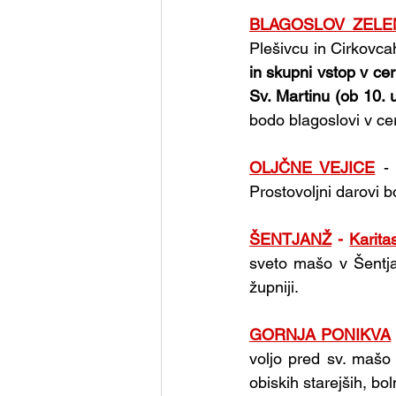
BLAGOSLOV ZELE
Plešivcu in Cirkovc
in skupni vstop v cer
Sv. Martinu (ob 10. ur
bodo blagoslovi v cer
OLJČNE VEJICE
-
Prostovoljni darovi 
ŠENTJANŽ
 - 
Karita
sveto mašo v Šentjan
župniji.
GORNJA PONIKVA
voljo pred sv. mašo 
obiskih starejših, bol