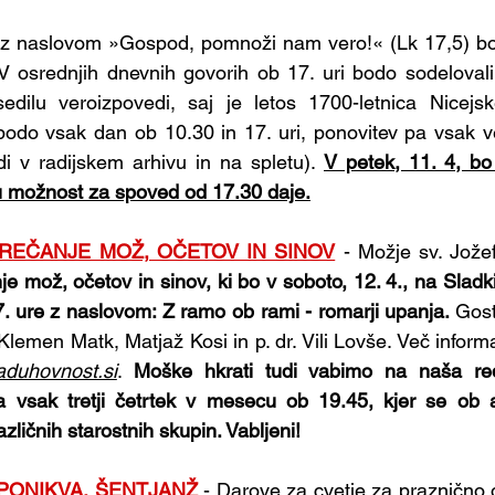
z naslovom »Gospod, pomnoži nam vero!« (Lk 17,5) bo o
 osrednjih dnevnih govorih ob 17. uri bodo sodelovali 
sedilu veroizpovedi, saj je letos 1700-letnica Nicejsk
bodo vsak dan ob 10.30 in 17. uri, ponovitev pa vsak v
di v radijskem arhivu in na spletu). 
V petek, 11. 4, b
u možnost za spoved od 17.30 daje.
REČANJE MOŽ, OČETOV IN SINOV
 - Možje sv. Jože
 mož, očetov in sinov, ki bo v soboto, 12. 4., na Sladki
7. ure z naslovom: Z ramo ob rami - romarji upanja. 
Gost
lemen Matk, Matjaž Kosi in p. dr. Vili Lovše. Več informac
duhovnost.si
. 
Moške hkrati tudi vabimo na naša red
a vsak tretji četrtek v mesecu ob 19.45, kjer se ob a
ličnih starostnih skupin. Vabljeni!
 PONIKVA, ŠENTJANŽ
- Darove za cvetje za praznično o