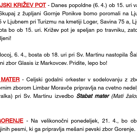
JSKI KRIŽEV POT
- Danes popoldne (6. 4.) ob 15. uri va
 Skupaj z župljani Gornje Ponikve bomo poromali na Lju
v Ljubnem pri Turizmu na kmetiji Loger, Savina 75 a, Lju
ta bo ob 15. uri. Križev pot je speljan po travniku, zat
jeni!
Nocoj, 6. 4., bosta ob 18. uri pri Sv. Martinu nastopila Š
i zbor Glasis iz Markovcev. Pridite, lepo bo!
 MATER
 - Celjski godalni orkester v sodelovanju z z
rnim zborom Limbar Moravče pripravlja na cvetno nedeljo,
ralka) pri Sv. Martinu izvedbo 
Stabat mater 
(Mati žalo
GORENJE
 - Na velikonočni ponedeljek, 21. 4., bo ob 
inih pesmi, ki ga pripravlja mešani pevski zbor Gorenje. 