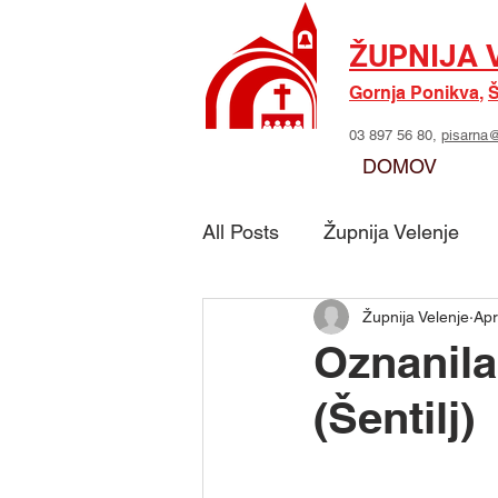
ŽUPNIJA 
Gornja Ponikva
,
Š
03 897 56 80,
pisarna@
DOMOV
All Posts
Župnija Velenje
Župnija Velenje
Apr
Skupina - Možje sv. Jožefa
Oznanila 
(Šentilj)
Skupina - Marijino delo