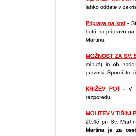
lahko oddate v zakrist
Priprava na krst
- S
botri na pripravo na k
Martinu.
MOŽNOST ZA SV. 
minut!) in ob nedel
prazniki. Sporočite, 
KRIŽEV POT
- V 
razporedu.
MOLITEV V TIŠINI
20.45 pri Sv. Marti
Martina je za ose