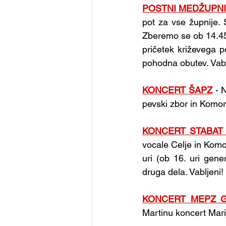
POSTNI MEDŽUPNI
pot za vse župnije.
Zberemo se ob 14.45 
pričetek križevega po
pohodna obutev. Vabl
KONCERT ŠAPZ
- 
pevski zbor in Komorn
KONCERT STABAT
vocale Celje in Komo
uri (ob 16. uri gene
druga dela. Vabljeni!
KONCERT MEPZ 
Martinu koncert Marij