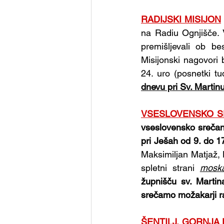
RADIJSKI MISIJON
na Radiu Ognjišče. V
premišljevali ob be
Misijonski nagovori 
24. uro (posnetki tu
dnevu pri Sv. Martin
VSESLOVENSKO S
vseslovensko srečanje
pri Ješah od 9. do 1
Maksimiljan Matjaž, K
spletni strani 
moska
župnišču sv. Martin
srečamo možakarji raz
ŠENTILJ, GORNJA