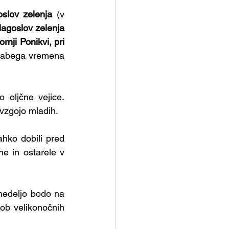
slov zelenja 
(v 
lagoslov zelenja 
nji Ponikvi, pri 
slabega vremena 
 oljčne vejice. 
 vzgojo mladih.
ahko dobili pred 
e in ostarele v 
 nedeljo bodo na 
ob velikonočnih 