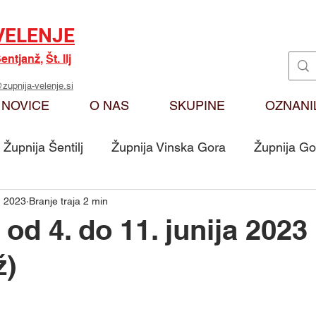
VELENJE
entjanž
,
Št. Ilj
zupnija-velenje.si
NOVICE
O NAS
SKUPINE
OZNANI
Župnija Šentilj
Župnija Vinska Gora
Župnija Go
, 2023
Branje traja 2 min
Oznanila
Karitas
Moj odmev na Božjo bese
od 4. do 11. junija 2023
ž)
Skupina - Ključarji Sv. Martin
Skupina - Pritrkovalci 