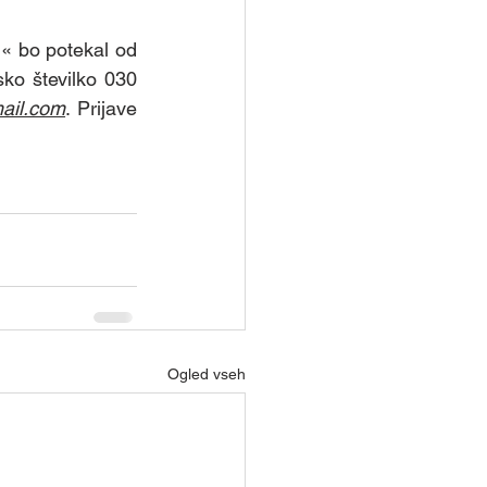
« bo potekal od 
ko številko 030 
mail.com
. Prijave 
Ogled vseh