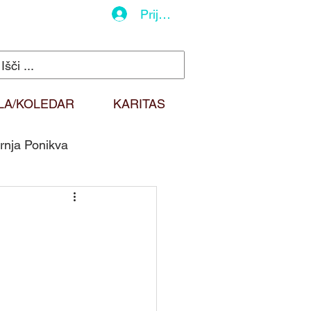
Prijava
LA/KOLEDAR
KARITAS
rnja Ponikva
do
Duhovna misel
Sv. Martin