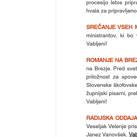
procesijo letos pripr
hvala za pripravljeno
SREČANJE VSEH 
ministrantov, ki bo
Vabljeni!
ROMANJE NA BRE
na Brezje. Pred svet
priložnost za spove
Slovenske škofovske
župnijski pisarni, pr
Vabljeni!
RADIJSKA ODDAJA
Veseljak Velenje pri
Janez Vanovšek. 
Vab