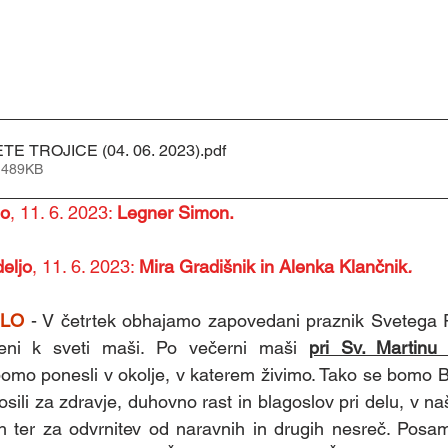
E TROJICE (04. 06. 2023)
.pdf
 489KB
jo
, 11. 6. 2023: 
Legner Simon.
eljo
, 11. 6. 2023: 
Mira Gradišnik in Alenka Klančnik
.
ELO
 - V četrtek obhajamo zapovedani praznik Svetega R
jeni k sveti maši. Po večerni maši 
pri Sv. Martinu 
bomo ponesli v okolje, v katerem živimo. Tako se bomo Bo
rosili za zdravje, duhovno rast in blagoslov pri delu, v naš
 ter za odvrnitev od naravnih in drugih nesreč. Posame