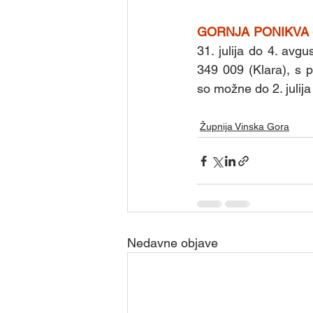
GORNJA PONIKVA -
31. julija do 4. avg
349 009 (Klara), s pr
so možne do 2. julij
Župnija Vinska Gora
Nedavne objave