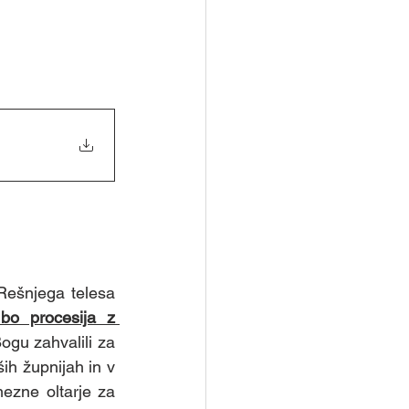
ešnjega telesa 
bo procesija z 
gu zahvalili za 
ih župnijah in v 
zne oltarje za 