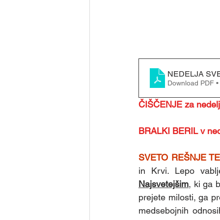
NEDELJA SVET
Download PDF •
ČIŠČENJE za nedel
BRALKI BERIL v ned
SVETO REŠNJE T
in Krvi. Lepo vabl
Najsvetejšim
, ki ga 
prejete milosti, ga p
medsebojnih odnosih