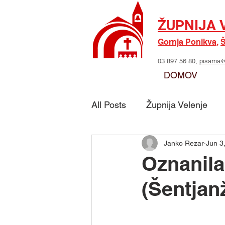
ŽUPNIJA 
Gornja Ponikva
,
Š
03 897 56 80,
pisarna@
DOMOV
All Posts
Župnija Velenje
Janko Rezar
Jun 3
Skupina - Možje sv. Jožefa
Oznanila 
(Šentjan
Skupina - Marijino delo