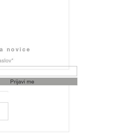
na novice
aslov*
Prijavi me
nila od 19. do 26. julija
 (Šentjanž)