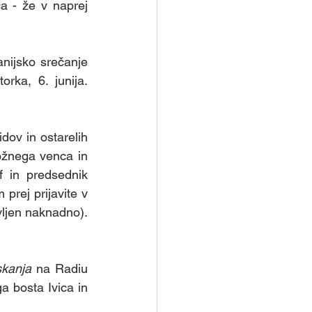
ca - že v naprej 
anijsko srečanje 
rka, 6. junija. 
dov in ostarelih 
ožnega venca in 
 in predsednik 
 prej prijavite v 
vljen naknadno). 
kanja
 na Radiu 
ga bosta Ivica in 