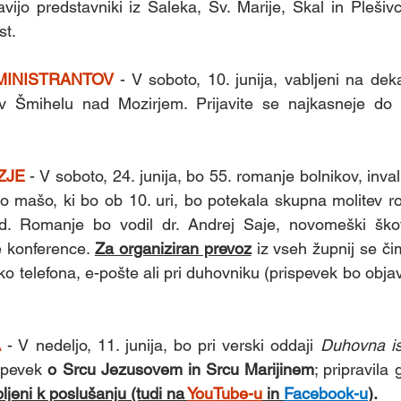
avijo predstavniki iz Šaleka, Sv. Marije, Škal in Plešiv
st.
MINISTRANTOV
 - V soboto, 10. junija, vabljeni na dek
 v Šmihelu nad Mozirjem. Prijavite se najkasneje do to
ZJE
 - V soboto, 24. junija, bo 55. romanje bolnikov, invali
o mašo, ki bo ob 10. uri, bo potekala skupna molitev r
d. Romanje bo vodil dr. Andrej Saje, novomeški škof
 konference. 
Za organiziran prevoz
 iz vseh župnij se čim
eko telefona, e-pošte ali pri duhovniku (prispevek bo obja
 
- V nedeljo, 11. junija, bo pri verski oddaji 
Duhovna is
spevek 
o
Srcu Jezusovem in Srcu Marijinem
; pripravila 
ljeni k poslušanju (tudi na 
YouTube-u
 in 
Facebook-u
)
. 