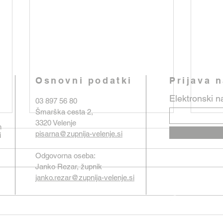
Osnovni podatki
Prijava 
Elektronski n
03 897 56 80
Šmarška cesta 2,
3320 Velenje
n
pisarna@zupnija-velenje.si
i
Odgovorna oseba:
Janko Rezar, župnik
janko.rezar@zupnija-velenje.si
Oznanila od 26. julija do 2.
Ozna
avgusta 2026 (Šentjanž)
2026