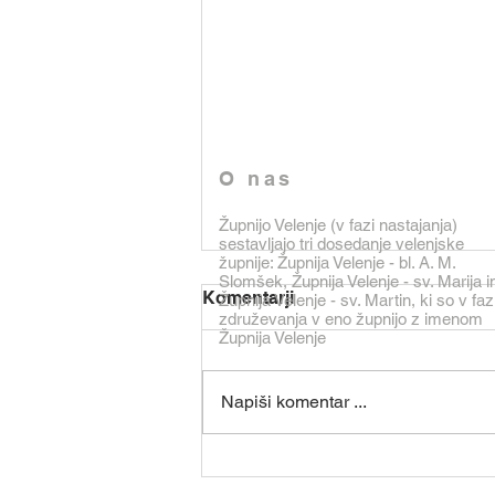
O nas
Župnijo Velenje (v fazi nastajanja)
sestavljajo tri dosedanje velenjske
župnije: Župnija Velenje - bl. A. M.
Slomšek, Župnija Velenje - sv. Marija i
Komentarji
Župnija Velenje - sv. Martin, ki so v faz
združevanja v eno župnijo z imenom
Župnija Velenje
Napiši komentar ...
Oznanila od 2. do 9.
avgusta 2026 (Šentjanž)