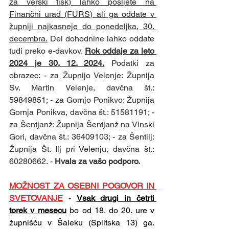
za verski tisk) lahko pošljete na 
Finančni urad (FURS) ali ga oddate v 
župniji najkasneje do ponedeljka, 30. 
decembra.
 Del dohodnine lahko oddate 
tudi preko e-davkov. 
Rok oddaje za leto 
2024 je 30. 12. 2024.
 Podatki za 
obrazec: - za Župnijo Velenje: Župnija 
Sv. Martin Velenje, davčna št.: 
59849851; - za Gornjo Ponikvo: Župnija 
Gornja Ponikva, davčna št.: 51581191; - 
za Šentjanž: Župnija Šentjanž na Vinski 
Gori, davčna št.: 36409103; - za Šentilj: 
Župnija Št. Ilj pri Velenju, davčna št.: 
60280662. - 
Hvala za vašo podporo.
MOŽNOST ZA OSEBNI POGOVOR IN 
SVETOVANJE
- 
Vsak drugi in četrti 
torek v mesecu
 bo od 18. do 20. ure v 
župnišču v Šaleku (Splitska 13) ga. 