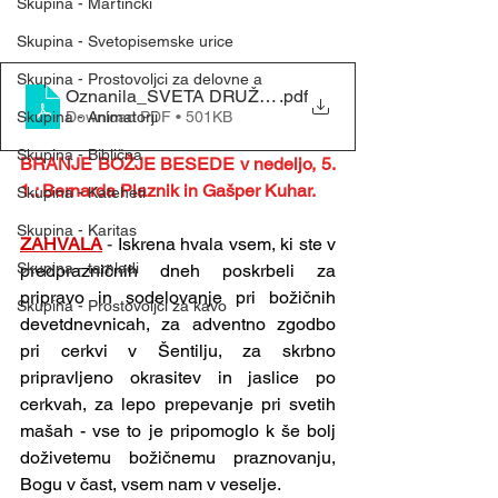
Skupina - Martinčki
Skupina - Svetopisemske urice
Skupina - Prostovoljci za delovne a
Oznanila_SVETA DRUŽINA (29. 12. 2024)
.pdf
Skupina - Animatorji
Download PDF • 501KB
Skupina - Biblična
BRANJE BOŽJE BESEDE v nedeljo, 5. 
1.: Bernarda Plaznik in Gašper Kuhar.
Skupina - Kateheti
Skupina - Karitas
ZAHVALA
- 
Iskrena hvala vsem, ki ste v 
Skupina - tamladi
predprazničnih dneh poskrbeli za 
pripravo in sodelovanje pri božičnih 
Skupina - Prostovoljci za kavo
devetdnevnicah, za adventno zgodbo 
pri cerkvi v Šentilju, za skrbno 
pripravljeno okrasitev in jaslice po 
cerkvah, za lepo prepevanje pri svetih 
mašah - vse to je pripomoglo k še bolj 
doživetemu božičnemu praznovanju, 
Bogu v čast, vsem nam v veselje.