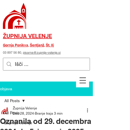
ŽUPNIJA VELENJE
Gornja Ponikva
,
Šentjanž
,
Št. Ilj
03 897 56 80
,
pisarna@zupnija-velenje.si
objava
All Posts
Župnija Velenje
All Posts
Dec 28, 2024
Branje traja 3 min
Oznanila od 29. decembra
Župnija Velenje