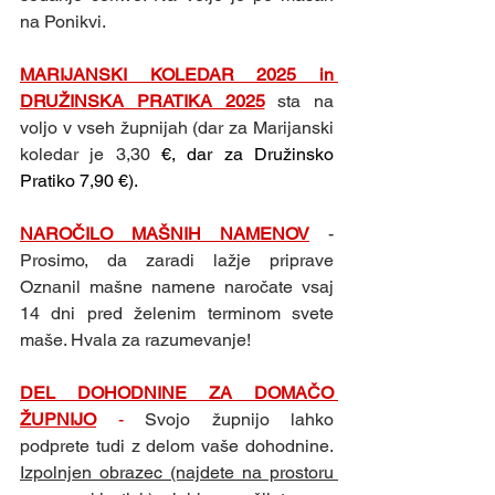
na Ponikvi.
MARIJANSKI KOLEDAR 2025 in 
DRUŽINSKA PRATIKA 2025
sta na 
voljo v vseh župnijah (dar za Marijanski 
koledar je 3,30 
€, dar za Družinsko 
Pratiko 7,90 €).
NAROČILO MAŠNIH NAMENOV
- 
Prosimo, da zaradi lažje priprave 
Oznanil mašne namene naročate vsaj 
14 dni pred želenim terminom svete 
maše. Hvala za razumevanje!
DEL DOHODNINE ZA DOMAČO 
ŽUPNIJO
 -
Svojo župnijo lahko 
podprete tudi z delom vaše dohodnine. 
Izpolnjen obrazec (najdete na prostoru 