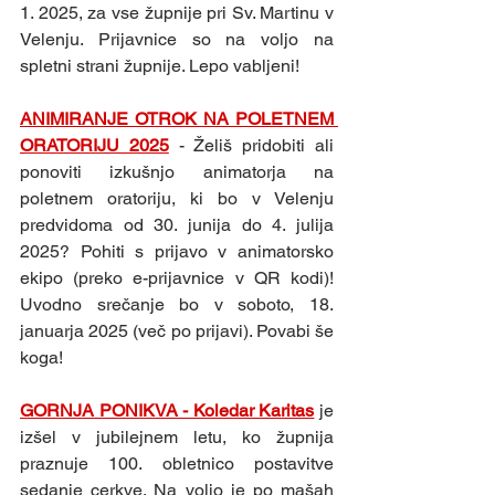
1. 2025, za vse župnije pri Sv. Martinu v 
Velenju. Prijavnice so na voljo na 
spletni strani župnije. Lepo vabljeni!
ANIMIRANJE OTROK NA POLETNEM 
ORATORIJU 2025
- Želiš pridobiti ali 
ponoviti izkušnjo animatorja na 
poletnem oratoriju, ki bo v Velenju 
predvidoma od 30. junija do 4. julija 
2025? Pohiti s prijavo v animatorsko 
ekipo (preko e-prijavnice v QR kodi)! 
Uvodno srečanje bo v soboto, 18. 
januarja 2025 (več po prijavi). Povabi še 
koga!
GORNJA PONIKVA - Koledar Karitas
je 
izšel v jubilejnem letu, ko župnija 
praznuje 100. obletnico postavitve 
sedanje cerkve. Na voljo je po mašah 