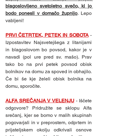
blagoslovljeno svetoletno svečo, ki jo 
bodo ponesli v domačo župnijo
. Lepo 
vabljeni!
PRVI ČETRTEK, PETEK IN SOBOTA
- 
Izpostavitev Najsvetejšega z litanijami 
in blagoslovom bo povsod, kakor je v 
navadi (pol ure pred sv. mašo). Prav 
tako bo na prvi petek povsod obisk 
bolnikov na domu za spoved in obhajilo. 
Če bi še kje želeli obisk bolnika na 
domu, sporočite. 
ALFA SREČANJA V VELENJU
- Iščete 
odgovore? Pridružite se sklopu Alfa 
srečanj, kjer se bomo v malih skupinah 
pogovarjali in v preprostem, odprtem in 
prijateljskem okolju odkrivali osnove 