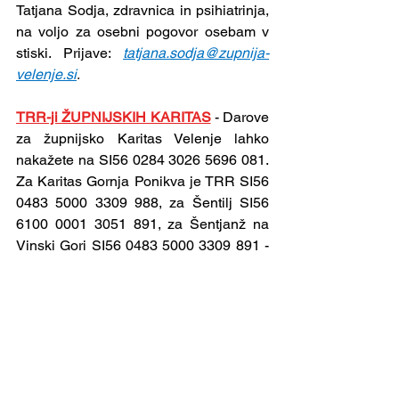
Tatjana Sodja, zdravnica in psihiatrinja, 
na voljo za osebni pogovor osebam v 
stiski. Prijave: 
tatjana.sodja@zupnija-
velenje.si
.
TRR-ji ŽUPNIJSKIH KARITAS
- Darove 
za župnijsko Karitas Velenje lahko 
nakažete na SI56 0284 3026 5696 081. 
Za Karitas Gornja Ponikva je TRR SI56 
0483 5000 3309 988, za Šentilj SI56 
6100 0001 3051 891, za Šentjanž na 
Vinski Gori SI56 0483 5000 3309 891 - 
povsod s pripisom: »karitas«. Bog 
povrni za vaše darove!
VELENJE
-
Prostovoljne darove za 
župnije ali za obnovo lahko oddate 
osebno ali na župnijski TRR: Župnija sv. 
Martin Velenje, SI56 0242 6009 2279 