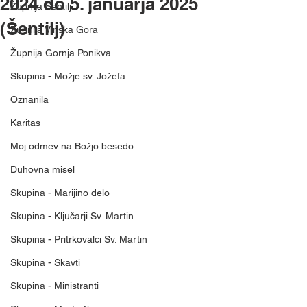
2024 do 5. januarja 2025
Župnija Šentilj
(Šentilj)
Župnija Vinska Gora
Župnija Gornja Ponikva
Skupina - Možje sv. Jožefa
Oznanila
Karitas
Moj odmev na Božjo besedo
Duhovna misel
Skupina - Marijino delo
Skupina - Ključarji Sv. Martin
Skupina - Pritrkovalci Sv. Martin
Skupina - Skavti
Skupina - Ministranti