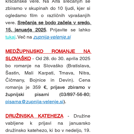
krščanske vere. Na Alfa srečanjih se 
zbiramo v skupinah do 10 ljudi, kjer si 
ogledamo film o različnih vprašanjih 
vere. 
Srečanja se bodo začela v sredo, 
15. januarja 2025
. Prijavite se lahko 
tukaj
. Več na 
zupnija-velenje.si
MEDŽUPNIJSKO ROMANJE NA 
SLOVAŠKO
- Od 28. do 30. aprila 2025 
bo romanje na Slovaško (Bratislava, 
Šastin, Mali Karpati, Trnava, Nitra, 
Čičmany, Bojnice in Devin). Cena 
romanja je 359 
€, prijave zbiramo v 
župnijski pisarni (03/897-56-80; 
pisarna@zupnija-velenje.si
).
DRUŽINSKA KATEHEZA
- Družine 
vabljene k prijavi na januarsko 
družinsko katehezo, ki bo v nedeljo, 19. 