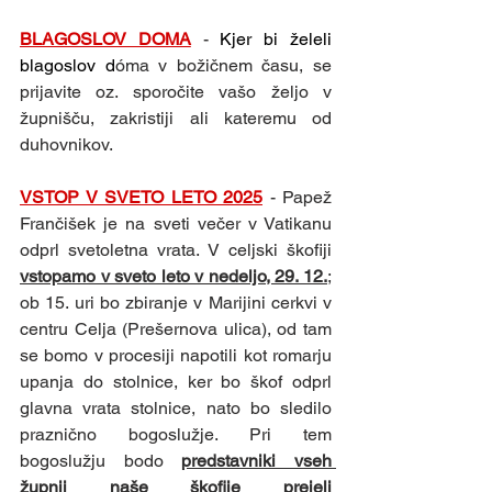
BLAGOSLOV DOMA
- 
Kjer bi želeli 
blagoslov d
óma v božičnem času, se 
prijavite oz. sporočite vašo željo v 
župnišču, zakristiji ali kateremu od 
duhovnikov.
VSTOP V SVETO LETO 2025
- Papež 
Frančišek je na sveti večer v Vatikanu 
odprl svetoletna vrata. V celjski škofiji 
vstopamo v sveto leto v nedeljo, 29. 12.
; 
ob 15. uri bo zbiranje v Marijini cerkvi v 
centru Celja (Prešernova ulica), od tam 
se bomo v procesiji napotili kot romarju 
upanja do stolnice, ker bo škof odprl 
glavna vrata stolnice, nato bo sledilo 
praznično bogoslužje. Pri tem 
bogoslužju bodo 
predstavniki vseh 
župnij naše škofije prejeli 