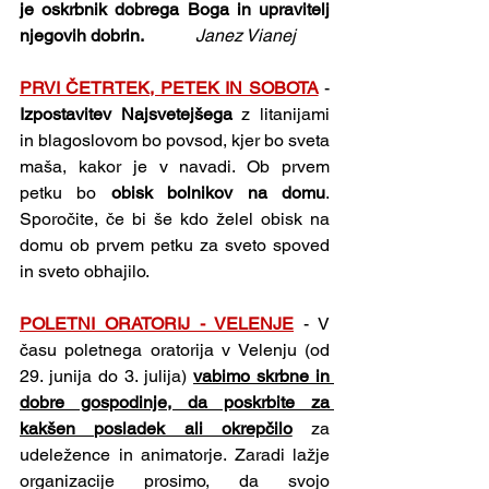
je oskrbnik dobrega Boga in upravitelj 
njegovih dobrin. 
           Janez Vianej
PRVI ČETRTEK, PETEK IN SOBOTA
- 
Izpostavitev Najsvetejšega 
z litanijami 
in blagoslovom bo povsod, kjer bo sveta 
maša, kakor je v navadi. Ob prvem 
petku bo 
obisk bolnikov na domu
. 
Sporočite, če bi še kdo želel obisk na 
domu ob prvem petku za sveto spoved 
in sveto obhajilo.
POLETNI ORATORIJ - VELENJE
- V 
času poletnega oratorija v Velenju (od 
29. junija do 3. julija) 
vabimo skrbne in 
dobre gospodinje, da poskrbite za 
kakšen posladek ali okrepčilo
 za 
udeležence in animatorje. Zaradi lažje 
organizacije prosimo, da svojo 