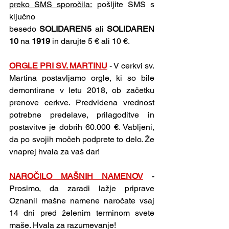
preko SMS sporočila:
 pošljite SMS s 
ključno 
besedo 
SOLIDAREN5
 ali 
SOLIDAREN
10
 na 
1919
 in darujte 5 € ali 10 €.
ORGLE PRI SV. MARTINU
 - V cerkvi sv. 
Martina postavljamo orgle, ki so bile 
demontirane v letu 2018, ob začetku 
prenove cerkve. Predvidena vrednost 
potrebne predelave, prilagoditve in 
postavitve je dobrih 60.000 €. Vabljeni, 
da po svojih močeh podprete to delo. Že 
vnaprej hvala za vaš dar!
NAROČILO MAŠNIH NAMENOV
 - 
Prosimo, da zaradi lažje priprave 
Oznanil mašne namene naročate vsaj 
14 dni pred želenim terminom svete 
maše. Hvala za razumevanje!