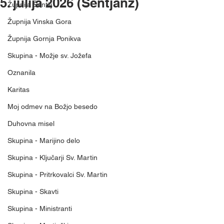
5. julija 2026 (Šentjanž)
Župnija Šentilj
Župnija Vinska Gora
Župnija Gornja Ponikva
Skupina - Možje sv. Jožefa
Oznanila
Karitas
Moj odmev na Božjo besedo
Duhovna misel
Skupina - Marijino delo
Skupina - Ključarji Sv. Martin
Skupina - Pritrkovalci Sv. Martin
Skupina - Skavti
Skupina - Ministranti