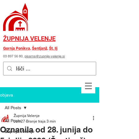
ŽUPNIJA VELENJE
Gornja Ponikva
,
Šentjanž
,
Št. Ilj
03 897 56 80
,
pisarna@zupnija-velenje.si
objava
All Posts
Župnija Velenje
All Posts
Jun 27
Branje traja 3 min
Oznanila od 28. junija do
Župnija Velenje