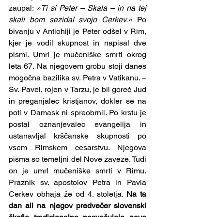
zaupal: 
»Ti si Peter – Skala – in na tej 
skali bom sezidal svojo Cerkev.«
 Po 
bivanju v Antiohiji je Peter odšel v Rim, 
kjer je vodil skupnost in napisal dve 
pismi. Umrl je mučeniške smrti okrog 
leta 67. Na njegovem grobu stoji danes 
mogočna bazilika sv. Petra v Vatikanu. – 
Sv. Pavel, rojen v Tarzu, je bil goreč Jud 
in preganjalec kristjanov, dokler se na 
poti v Damask ni spreobrnil. Po krstu je 
postal oznanjevalec evangelija in 
ustanavljal krščanske skupnosti po 
vsem Rimskem cesarstvu. Njegova 
pisma so temeljni del Nove zaveze. Tudi 
on je umrl mučeniške smrti v Rimu. 
Praznik sv. apostolov Petra in Pavla 
Cerkev obhaja že od 4. stoletja. 
Na ta 
dan ali na njegov predvečer slovenski 