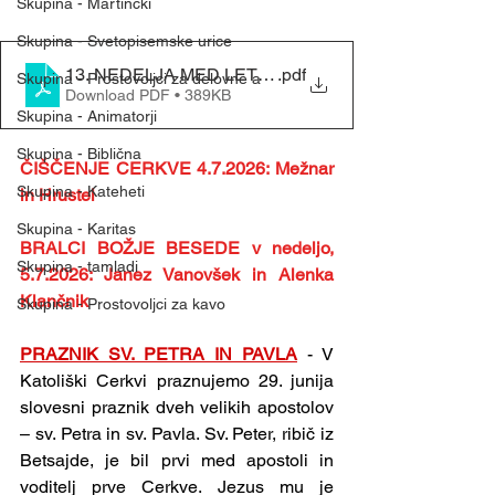
Skupina - Martinčki
Skupina - Svetopisemske urice
13. NEDELJA MED LETOM - (28. 6. 2026)
.pdf
Skupina - Prostovoljci za delovne a
Download PDF • 389KB
Skupina - Animatorji
Skupina - Biblična
ČIŠČENJE CERKVE 4.7.2026: Mežnar 
Skupina - Kateheti
in Hrustel
Skupina - Karitas
BRALCI BOŽJE BESEDE v nedeljo, 
Skupina - tamladi
5.7.2026: Janez Vanovšek in Alenka 
Klančnik
Skupina - Prostovoljci za kavo
PRAZNIK SV. PETRA IN PAVLA
 - V 
Katoliški Cerkvi praznujemo 29. junija 
slovesni praznik dveh velikih apostolov 
– sv. Petra in sv. Pavla. Sv. Peter, ribič iz 
Betsajde, je bil prvi med apostoli in 
voditelj prve Cerkve. Jezus mu je 