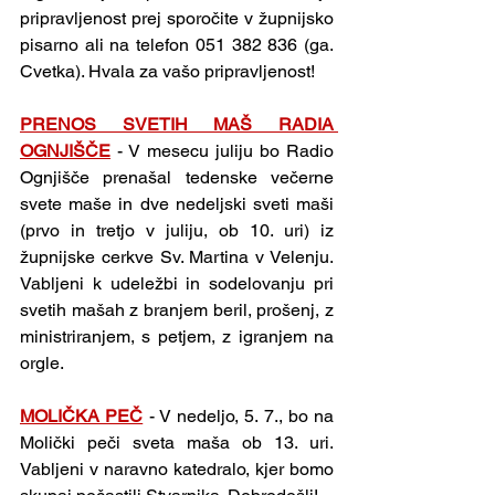
pripravljenost prej sporočite v župnijsko 
pisarno ali na telefon 051 382 836 (ga. 
Cvetka). Hvala za vašo pripravljenost!
PRENOS SVETIH MAŠ RADIA 
OGNJIŠČE
- V mesecu juliju bo Radio 
Ognjišče prenašal tedenske večerne 
svete maše in dve nedeljski sveti maši 
(prvo in tretjo v juliju, ob 10. uri) iz 
župnijske cerkve Sv. Martina v Velenju. 
Vabljeni k udeležbi in sodelovanju pri 
svetih mašah z branjem beril, prošenj, z 
ministriranjem, s petjem, z igranjem na 
orgle.
MOLIČKA PEČ
- V nedeljo, 5. 7., bo na 
Molički peči sveta maša ob 13. uri. 
Vabljeni v naravno katedralo, kjer bomo 