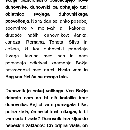
škofje tradicionalno posvečujejo nove 
duhovnike, duhovniki pa obhajajo tudi 
obletnico svojega duhovniškega 
posvečenja. 
Na ta dan se lahko posebej 
spomnimo v molitvah ali kakorkoli 
drugače naših duhovnikov: Janka, 
Janeza, Romana, Toneta, Silva in 
Jožeta,
ki kot duhovniki prinašajo 
živega Jezusa med nas in nam 
pomagajo odkrivati znamenja Božje 
navzočnosti med nami. 
Hvala vam in 
Bog vas živi še na mnoga leta.
Duhovnik je nekaj velikega. Vse Božje 
dobrote nam ne bi nič koristile brez 
duhovnika. Kaj bi vam pomagala hiša, 
polna zlata, če ne bi imeli nikogar, ki bi 
vam odprl vrata? Duhovnik ima ključ do 
nebeških zakladov. On odpira vrata, on 