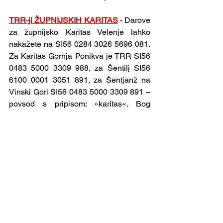
TRR-ji ŽUPNIJSKIH KARITAS
 - Darove 
za župnijsko Karitas Velenje lahko 
nakažete na SI56 0284 3026 5696 081. 
Za Karitas Gornja Ponikva je TRR SI56 
0483 5000 3309 988, za Šentilj SI56 
6100 0001 3051 891, za Šentjanž na 
Vinski Gori SI56 0483 5000 3309 891 – 
povsod s pripisom: »karitas«. Bog 
povrni za vaše darove!
VELENJE
 - Prostovoljne darove za 
župnije ali za obnovo lahko oddate 
osebno ali na župnijski TRR: Župnija sv. 
Martin Velenje, SI56 0242 6009 2279 
253. Za cerkev sv. Marije ali sv. Andreja 
dodajte opombo v namenu nakazila. 
Hvala za vaš dar.