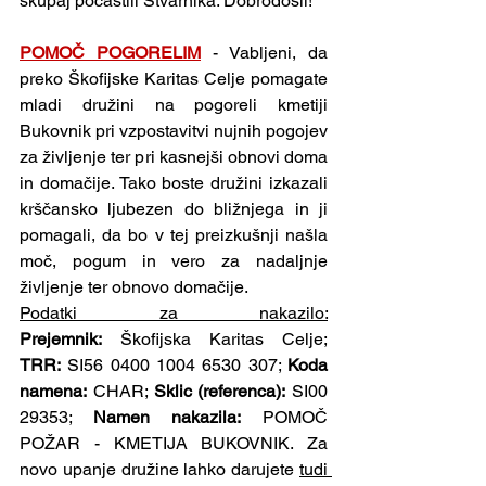
skupaj počastili Stvarnika. Dobrodošli!
POMOČ POGORELIM
- Vabljeni, da 
preko Škofijske Karitas Celje pomagate 
mladi družini na pogoreli kmetiji 
Bukovnik pri vzpostavitvi nujnih pogojev 
za življenje ter pri kasnejši obnovi doma 
in domačije. Tako boste družini izkazali 
krščansko ljubezen do bližnjega in ji 
pomagali, da bo v tej preizkušnji našla 
moč, pogum in vero za nadaljnje 
življenje ter obnovo domačije.
Podatki za nakazilo:
Prejemnik:
 Škofijska Karitas Celje; 
TRR: 
SI56 0400 1004 6530 307; 
Koda 
namena:
 CHAR; 
Sklic (referenca):
 SI00 
29353; 
Namen nakazila:
 POMOČ 
POŽAR - KMETIJA BUKOVNIK. Za 
novo upanje družine lahko darujete 
tudi 