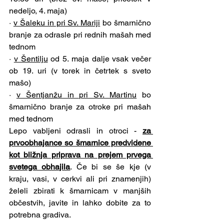
nedeljo, 4. maja)
· 
v Šaleku in pri Sv. Mariji
 bo šmarnično 
branje za odrasle pri rednih mašah med 
tednom
· 
v Šentilju
 od 5. maja dalje vsak večer 
ob 19. uri (v torek in četrtek s sveto 
mašo)
· 
v Šentjanžu in pri Sv. Martinu
 bo 
šmarnično branje za otroke pri mašah 
med tednom
Lepo vabljeni odrasli in otroci - 
za 
prvoobhajance so šmarnice predvidene 
kot bližnja priprava na prejem prvega 
svetega obhajila
. Če bi se še kje (v 
kraju, vasi, v cerkvi ali pri znamenjih) 
želeli zbirati k šmarnicam v manjših 
občestvih, javite in lahko dobite za to 
potrebna gradiva.