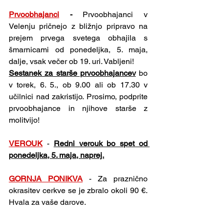
Prvoobhajanci
- 
Prvoobhajanci v 
Velenju pričnejo z bližnjo pripravo na 
prejem prvega svetega obhajila s 
šmarnicami od ponedeljka, 5. maja, 
dalje, vsak večer ob 19. uri. Vabljeni!
Sestanek za starše prvoobhajancev
 bo 
v torek, 6. 5., ob 9.00 ali ob 17.30 v 
učilnici nad zakristijo. Prosimo, podprite 
prvoobhajance in njihove starše z 
molitvijo!
VEROUK
-
Redni verouk bo spet od 
ponedeljka, 5. maja, naprej.
GORNJA PONIKVA
-
Za praznično 
okrasitev cerkve se je zbralo okoli 90 €. 
Hvala za vaše darove.