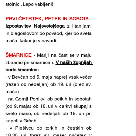
stolnici. Lepo vabljeni!
PRVI ČETRTEK, PETEK IN SOBOTA
- 
Izpostavitev Najsvetejšega 
z litanijami 
in blagoslovom bo povsod, kjer bo sveta 
maša, kakor je v navadi.
ŠMARNICE
- Mariji na čast se v maju 
zbiramo pri šmarnicah. 
V naših župnijah 
bodo šmarnice:
· 
v Bevčah
 od 5. maja naprej vsak večer 
(razen ob nedeljah) ob 19. uri (brez sv. 
maše)
· 
na Gornji Ponikvi
 ob petkih in sobotah 
(od 9. maja) ob 18. uri v cerkvi skupaj s 
sveto mašo, ob nedeljah ob 18. uri pri 
kapeli v Grčah
· 
v Plešivcu
 ob torkih in četrtkih ob 
18.30 uri (brez sv. maše; pričetek v 