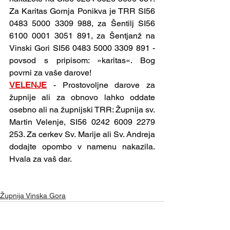
Za Karitas Gornja Ponikva je TRR SI56 
0483 5000 3309 988, za Šentilj SI56 
6100 0001 3051 891, za Šentjanž na 
Vinski Gori SI56 0483 5000 3309 891 - 
povsod s pripisom: »karitas«. Bog 
povrni za vaše darove!
VELENJE
- Prostovoljne darove za 
župnije ali za obnovo lahko oddate 
osebno ali na župnijski TRR: Župnija sv. 
Martin Velenje, SI56 0242 6009 2279 
253. Za cerkev Sv. Marije ali Sv. Andreja 
dodajte opombo v namenu nakazila. 
Hvala za vaš dar. 
Župnija Vinska Gora