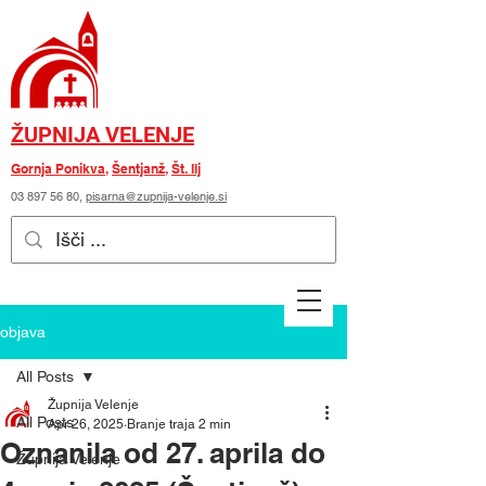
ŽUPNIJA VELENJE
Gornja Ponikva
,
Šentjanž
,
Št. Ilj
03 897 56 80
,
pisarna@zupnija-velenje.si
objava
All Posts
Župnija Velenje
All Posts
Apr 26, 2025
Branje traja 2 min
Oznanila od 27. aprila do
Župnija Velenje