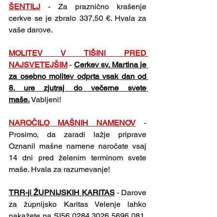
ŠENTILJ
-
Za praznično krašenje 
cerkve se je zbralo 337,50 €. Hvala za 
vaše darove.
MOLITEV V TIŠINI PRED 
NAJSVETEJŠIM
- 
Cerkev sv. Martina je 
za osebno molitev odprta vsak dan od 
8. ure zjutraj do večerne svete 
maše.
 Vabljeni!
NAROČILO MAŠNIH NAMENOV
- 
Prosimo, da zaradi lažje priprave 
Oznanil mašne namene naročate vsaj 
14 dni pred želenim terminom svete 
maše. Hvala za razumevanje!
TRR-ji ŽUPNIJSKIH KARITAS
- Darove 
za župnijsko Karitas Velenje lahko 
nakažete na SI56 0284 3026 5696 081. 