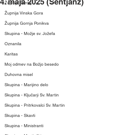
4. maja 2025 (Šentjanž)
Župnija Šentilj
Župnija Vinska Gora
Župnija Gornja Ponikva
Skupina - Možje sv. Jožefa
Oznanila
Karitas
Moj odmev na Božjo besedo
Duhovna misel
Skupina - Marijino delo
Skupina - Ključarji Sv. Martin
Skupina - Pritrkovalci Sv. Martin
Skupina - Skavti
Skupina - Ministranti