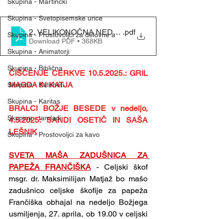
Skupina - Martinčki
Skupina - Svetopisemske urice
.pdf
2. VELIKONOČNA NEDELJA - (27. 4. 2025)
Skupina - Prostovoljci za delovne a
Download PDF • 368KB
Skupina - Animatorji
Skupina - Biblična
ČIŠČENJE CERKVE 10.5.2025.: GRIL 
MAGDA IN KATJA 
Skupina - Kateheti
Skupina - Karitas
BRALCI BOŽJE BESEDE v nedeljo, 
Skupina - tamladi
4.5.2025: SANDI OSETIČ IN SAŠA 
LEŠNIK
Skupina - Prostovoljci za kavo
SVETA MAŠA ZADUŠNICA ZA 
PAPEŽA FRANČIŠKA
- Celjski škof 
msgr. dr. Maksimilijan Matjaž bo mašo 
zadušnico celjske škofije za papeža 
Frančiška obhajal na nedeljo Božjega 
usmiljenja, 27. aprila, ob 19.00 v celjski 