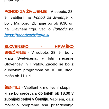
POHOD ZA ŽIVLJENJE
-
V soboto, 28. 
9., vabljeni na 
Pohod za življenje
, ki 
bo
v Mariboru. Zbiranje bo ob 9.30 uri 
na Glavnem trgu. Več o 
Pohodu 
na 
https://pohodzazivljenje.si
.
SLOVENSKO - HRVAŠKO 
SREČANJE
- V soboto, 28. 9., bo v 
kraju Svetvičenat v Istri srečanje 
Slovencev in Hrvatov. Začelo se bo z 
duhovnim programom ob 10. uri, sledi 
maša ob 11. uri.
ŠENTILJ
- Vabljeni k molitveni skupini, 
ki se bo srečevala 
ob torkih ob 18.00 v 
župnijski cerkvi v Šentilju. 
Vabljeni, da z 
molitvijo podpremo vsa prizadevanja 