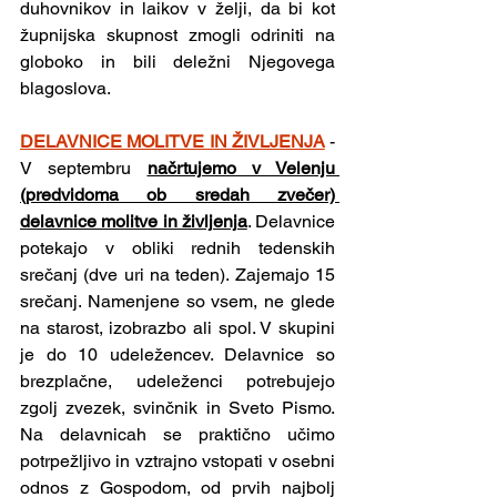
duhovnikov in laikov v želji, da bi kot 
župnijska skupnost zmogli odriniti na 
globoko in bili deležni Njegovega 
blagoslova.
DELAVNICE MOLITVE IN ŽIVLJENJA
- 
V septembru 
načrtujemo v Velenju 
(predvidoma ob sredah zvečer) 
delavnice molitve in življenja
. Delavnice 
potekajo v obliki rednih tedenskih 
srečanj (dve uri na teden). Zajemajo 15 
srečanj. Namenjene so vsem, ne glede 
na starost, izobrazbo ali spol. V skupini 
je do 10 udeležencev. Delavnice so 
brezplačne, udeleženci potrebujejo 
zgolj zvezek, svinčnik in Sveto Pismo. 
Na delavnicah se praktično učimo 
potrpežljivo in vztrajno vstopati v osebni 
odnos z Gospodom, od prvih najbolj 