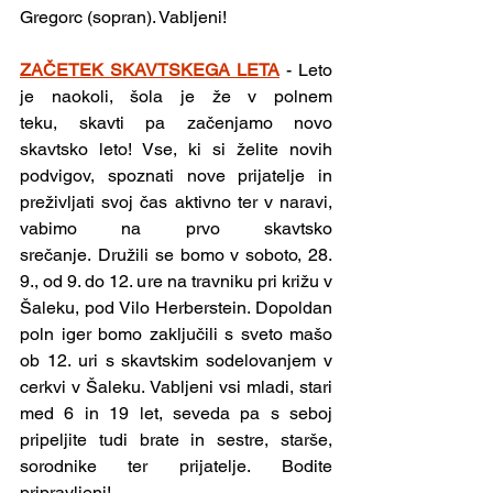
Gregorc (sopran). Vabljeni!
ZAČETEK SKAVTSKEGA LETA
 - Leto 
je naokoli, šola je že v polnem 
teku, skavti pa začenjamo novo 
skavtsko leto! Vse, ki si želite novih 
podvigov, spoznati nove prijatelje in 
preživljati svoj čas aktivno ter v naravi, 
vabimo na prvo skavtsko 
srečanje. Družili se bomo v soboto, 28. 
9., od 9. do 12. ure na travniku pri križu v 
Šaleku, pod Vilo Herberstein. Dopoldan 
poln iger bomo zaključili s sveto mašo 
ob 12. uri s skavtskim sodelovanjem v 
cerkvi v Šaleku. Vabljeni vsi mladi, stari 
med 6 in 19 let, seveda pa s seboj 
pripeljite tudi brate in sestre, starše, 
sorodnike ter prijatelje. Bodite 
pripravljeni!