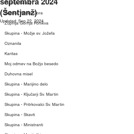
septembra 2024
Župnija Šentilj
(Šentjanž)
Župnija Vinska Gora
Updated:
Sep 22, 2024
Župnija Gornja Ponikva
Skupina - Možje sv. Jožefa
Oznanila
Karitas
Moj odmev na Božjo besedo
Duhovna misel
Skupina - Marijino delo
Skupina - Ključarji Sv. Martin
Skupina - Pritrkovalci Sv. Martin
Skupina - Skavti
Skupina - Ministranti