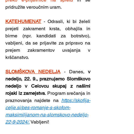
pridružite veroučnim uram.
KATEHUMENAT
- Odrasli, ki bi želeli 
prejeti zakrament krsta, obhajila in 
birme (npr. kandidati za botrstvo), 
vabljeni, da se prijavite za pripravo na 
prejem zakramentov uvajanja v 
krščanstvo.
SLOMŠKOVA NEDELJA
- Danes, 
v 
nedeljo, 22. 9., praznujemo Slomškovo 
nedeljo v Celovcu skupaj z našimi 
rojaki iz zamejstva
. Program srečanja in 
praznovanja najdete na 
https://skofija-
celje.si/pes-romanje-s-skofom-
maksimilijanom-na-slomskovo-nedeljo-
22-9-2024/
.
 Vabljeni!