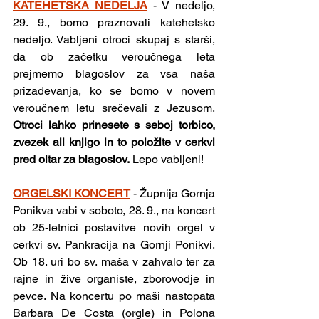
KATEHETSKA NEDELJA
 - V nedeljo, 
29. 9., bomo praznovali katehetsko 
nedeljo. Vabljeni otroci skupaj s starši, 
da ob začetku veroučnega leta 
prejmemo blagoslov za vsa naša 
prizadevanja, ko se bomo v novem 
veroučnem letu srečevali z Jezusom. 
Otroci lahko prinesete s seboj torbico, 
zvezek ali knjigo in to položite v cerkvi 
pred oltar za blagoslov.
 Lepo vabljeni!
ORGELSKI KONCERT
- Župnija Gornja 
Ponikva vabi v soboto, 28. 9., na koncert 
ob 25-letnici postavitve novih orgel v 
cerkvi sv. Pankracija na Gornji Ponikvi. 
Ob 18. uri bo sv. maša v zahvalo ter za 
rajne in žive organiste, zborovodje in 
pevce. Na koncertu po maši nastopata 
Barbara De Costa (orgle) in Polona 