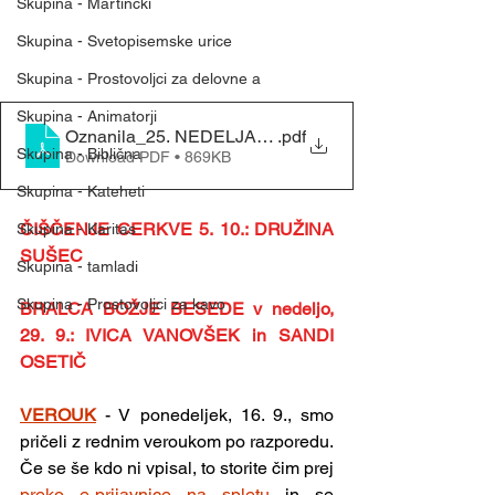
Skupina - Martinčki
Skupina - Svetopisemske urice
Skupina - Prostovoljci za delovne a
Skupina - Animatorji
.pdf
Skupina - Biblična
Download PDF • 869KB
Skupina - Kateheti
ČIŠČENJE CERKVE 5. 10.: DRUŽINA 
Skupina - Karitas
SUŠEC
Skupina - tamladi
Skupina - Prostovoljci za kavo
BRALCA BOŽJE BESEDE v nedeljo, 
29. 9.: 
IVICA VANOVŠEK in SANDI 
OSETIČ
VEROUK
- V ponedeljek, 16. 9., smo 
pričeli z rednim veroukom po razporedu. 
Če se še kdo ni vpisal, to storite čim prej 
preko e-prijavnice na spletu 
in se 