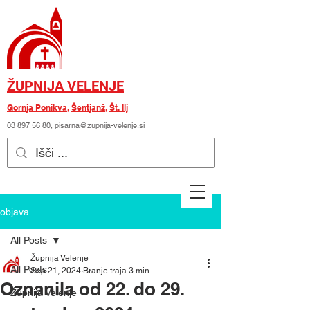
ŽUPNIJA VELENJE
Gornja Ponikva
,
Šentjanž
,
Št. Ilj
03 897 56 80
,
pisarna@zupnija-velenje.si
objava
All Posts
Župnija Velenje
All Posts
Sep 21, 2024
Branje traja 3 min
Oznanila od 22. do 29.
Župnija Velenje