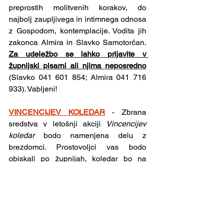
preprostih molitvenih korakov, do 
najbolj zaupljivega in intimnega odnosa 
z Gospodom, kontemplacije. Vodita jih 
zakonca Almira in Slavko Samotorčan. 
Za udeležbo se lahko prijavite v 
župnijski pisarni ali njima neposredno
(Slavko 041 601 854; Almira 041 716 
933). Vabljeni!
VINCENCIJEV KOLEDAR
-
Zbrana 
sredstva v letošnji akciji 
Vincencijev 
koledar 
bodo namenjena delu z 
brezdomci. Prostovoljci vas bodo 
obiskali po župnijah, koledar bo na 
voljo tudi v cerkvi Sv. Martin v Velenju 
(ob vhodu v cerkev). Priporočen 
prostovoljni prispevek je 10 €. 