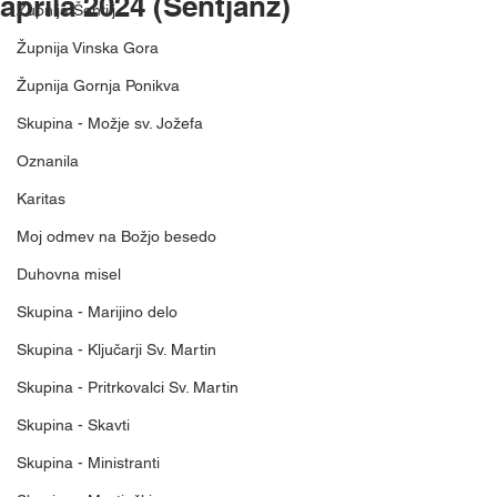
aprila 2024 (Šentjanž)
Župnija Šentilj
Župnija Vinska Gora
Župnija Gornja Ponikva
Skupina - Možje sv. Jožefa
Oznanila
Karitas
Moj odmev na Božjo besedo
Duhovna misel
Skupina - Marijino delo
Skupina - Ključarji Sv. Martin
Skupina - Pritrkovalci Sv. Martin
Skupina - Skavti
Skupina - Ministranti