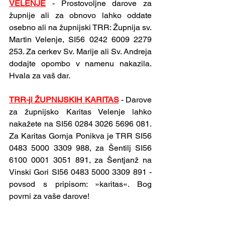
VELENJE
-
Prostovoljne darove za 
župnije ali za obnovo lahko oddate 
osebno ali na župnijski TRR: Župnija sv. 
Martin Velenje, SI56 0242 6009 2279 
253. Za cerkev Sv. Marije ali Sv. Andreja 
dodajte opombo v namenu nakazila. 
Hvala za vaš dar.
TRR-ji ŽUPNIJSKIH KARITAS
- Darove 
za župnijsko Karitas Velenje lahko 
nakažete na SI56 0284 3026 5696 081. 
Za Karitas Gornja Ponikva je TRR SI56 
0483 5000 3309 988, za Šentilj SI56 
6100 0001 3051 891, za Šentjanž na 
Vinski Gori SI56 0483 5000 3309 891 - 
povsod s pripisom: »karitas«. Bog 
povrni za vaše darove!