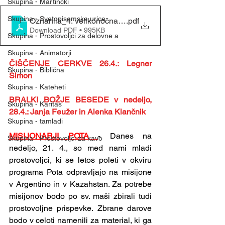
Skupina - Martinčki
Skupina - Svetopisemske urice
Oznanila_4. velikonočna nedelja (21.4.2024)
.pdf
Download PDF • 995KB
Skupina - Prostovoljci za delovne a
Skupina - Animatorji
ČIŠČENJE CERKVE 26.4.: Legner 
Skupina - Biblična
Simon
Skupina - Kateheti
BRALKI BOŽJE BESEDE v nedeljo, 
Skupina - Karitas
28.4.: Janja Feužer in Alenka Klančnik
Skupina - tamladi
MISIJONARJI POTA 
- Danes na 
Skupina - Prostovoljci za kavo
nedeljo, 21. 4., so med nami mladi 
prostovoljci, ki se letos poleti v okviru 
programa Pota odpravljajo na misijone 
v Argentino in v Kazahstan. Za potrebe 
misijonov bodo po sv. maši zbirali tudi 
prostovoljne prispevke. Zbrane darove 
bodo v celoti namenili za material, ki ga 