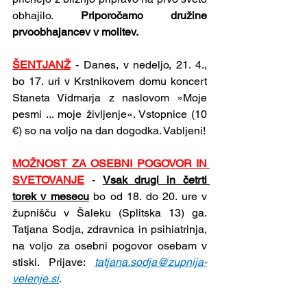
obhajilo. 
Priporočamo družine 
prvoobhajancev v molitev.
ŠENTJANŽ
- Danes, v nedeljo, 21. 4., 
bo 17. uri v Krstnikovem domu koncert 
Staneta Vidmarja z naslovom »Moje 
pesmi ... moje življenje«. Vstopnice (10 
€) so na voljo na dan dogodka. Vabljeni!
MOŽNOST ZA OSEBNI POGOVOR IN 
SVETOVANJE
- 
Vsak drugi in četrti 
torek v mesecu
 bo od 18. do 20. ure v 
župnišču v Šaleku (Splitska 13) ga. 
Tatjana Sodja, zdravnica in psihiatrinja, 
na voljo za osebni pogovor osebam v 
stiski. Prijave: 
tatjana.sodja@zupnija-
velenje.si
.