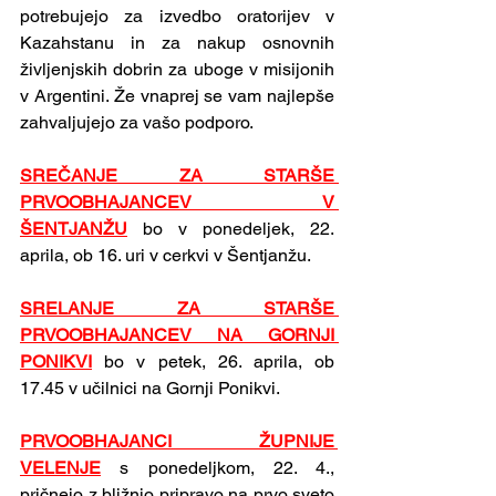
potrebujejo za izvedbo oratorijev v 
Kazahstanu in za nakup osnovnih 
življenjskih dobrin za uboge v misijonih 
v Argentini. Že vnaprej se vam najlepše 
zahvaljujejo za vašo podporo.
SREČANJE ZA STARŠE 
PRVOOBHAJANCEV V 
ŠENTJANŽU
bo v ponedeljek, 22. 
aprila, ob 16. uri v cerkvi v Šentjanžu.
SRELANJE ZA STARŠE 
PRVOOBHAJANCEV NA GORNJI 
PONIKVI
bo v petek, 26. aprila, ob 
17.45 v učilnici na Gornji Ponikvi.
PRVOOBHAJANCI ŽUPNIJE 
VELENJE
s ponedeljkom, 22. 4., 
pričnejo z bližnjo pripravo na prvo sveto 