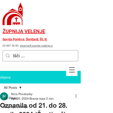
ŽUPNIJA VELENJE
Gornja Ponikva
,
Šentjanž
,
Št. Ilj
03 897 56 80
,
pisarna@zupnija-velenje.si
objava
All Posts
Nina Porubszky
All Posts
Apr 20, 2024
Branje traja 2 min
Oznanila od 21. do 28.
Župnija Velenje