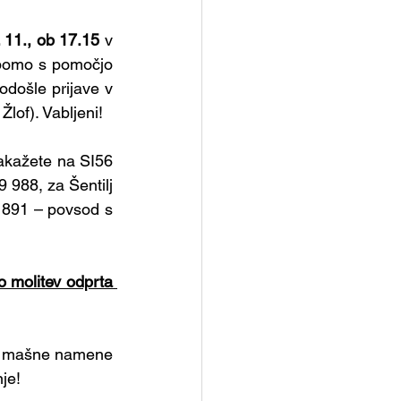
. 11., ob 17.15 
v 
 bomo s pomočjo 
došle prijave v 
Žlof). Vabljeni!
akažete na SI56 
988, za Šentilj 
891 – povsod s 
 molitev odprta 
il mašne namene 
je!