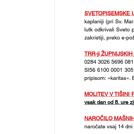
SVETOPISEMSKE 
kaplaniji (pri Sv. M
lutk odkrivali Sveto
zakristiji, preko e-p
TRR-ji ŽUPNIJSKIH
0284 3026 5696 081.
SI56 6100 0001 3051
pripisom: »karitas«.
MOLITEV V TIŠINI
vsak dan od 8. ure z
NAROČILO MAŠNI
naročate vsaj 14 dn