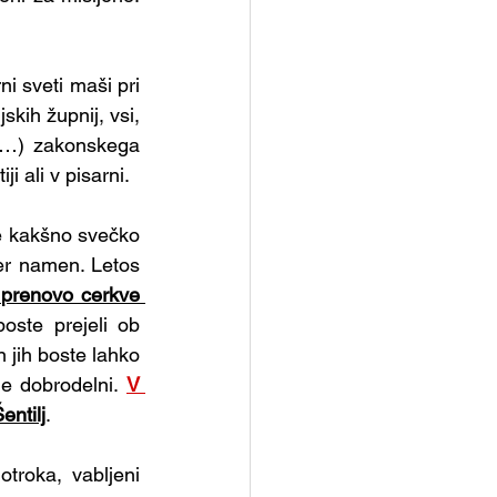
ni sveti maši pri 
kih župnij, vsi, 
t …) zakonskega 
ji ali v pisarni.
e kakšno svečko 
er namen. Letos 
 prenovo cerkve 
oste prejeli ob 
 jih boste lahko 
e dobrodelni. 
V 
entilj
.
otroka, vabljeni 