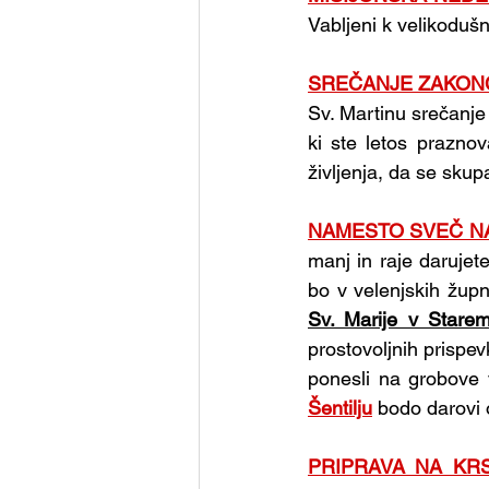
Vabljeni k velikodušn
SREČANJE ZAKON
Sv. Martinu srečanje 
ki ste letos praznov
življenja, da se skupa
NAMESTO SVEČ N
manj in raje darujet
bo v velenjskih žup
Sv. Marije v Starem
prostovoljnih prispev
ponesli na grobove 
Šentilju
bodo darovi 
PRIPRAVA NA KR