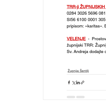
TRR-ji ŽUPNIJSKIH
0284 3026 5696 081.
SI56 6100 0001 3051
pripisom: »karitas«.
VELENJE
- Prosto
župnijski TRR: Župni
Sv. Andreja dodajte
Župnija Šentilj