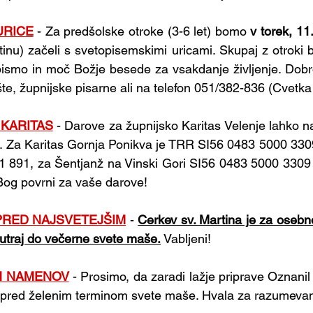
URICE
 - Za predšolske otroke (3-6 let) bomo 
v torek, 11
artinu) začeli s svetopisemskimi uricami. Skupaj z otroki
 pismo in moč Božje besede za vsakdanje življenje. Dobro
ošte, župnijske pisarne ali na telefon 051/382-836 (Cvetka 
 KARITAS
- Darove za župnijsko Karitas Velenje lahko n
 Za Karitas Gornja Ponikva je TRR SI56 0483 5000 3309 
 891, za Šentjanž na Vinski Gori SI56 0483 5000 3309 
 Bog povrni za vaše darove!
 PRED NAJSVETEJŠIM
- 
Cerkev sv. Martina je za osebno
jutraj do večerne svete maše.
 Vabljeni!
H NAMENOV
- Prosimo, da zaradi lažje priprave Oznan
i pred želenim terminom svete maše. Hvala za razumevan