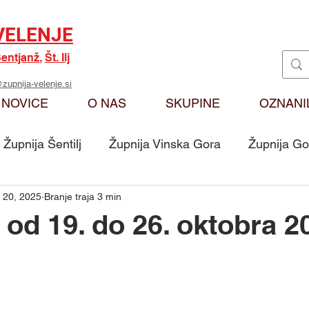
VELENJE
entjanž
,
Št. Ilj
zupnija-velenje.si
NOVICE
O NAS
SKUPINE
OZNANI
Župnija Šentilj
Župnija Vinska Gora
Župnija Go
 20, 2025
Branje traja 3 min
Oznanila
Karitas
Moj odmev na Božjo bese
 od 19. do 26. oktobra 2
Skupina - Ključarji Sv. Martin
Skupina - Pritrkovalci 