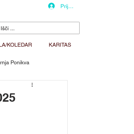
Prijava
LA/KOLEDAR
KARITAS
rnja Ponikva
do
Duhovna misel
025
Sv. Martin