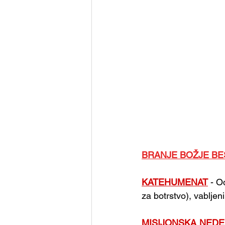
BRANJE BOŽJE B
KATEHUMENAT
 - O
za botrstvo), vabljen
MISIJONSKA NEDE