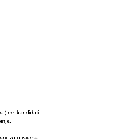
e (npr. kandidati 
anja.
ni za misijone. 