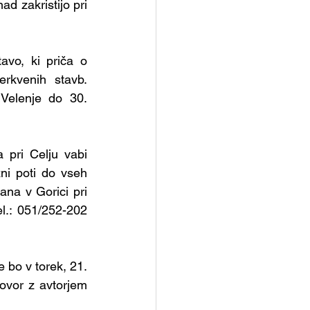
ad zakristijo pri 
avo, ki priča o 
rkvenih stavb. 
elenje do 30. 
 pri Celju vabi 
i poti do vseh 
ana v Gorici pri 
l.: 051/252-202 
 bo v torek, 21. 
ovor z avtorjem 