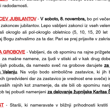
i radodarnosti.
CEV JUBILANTOV
 - 
V soboto, 8. novembra,
 bo pri večer
zakoncev jubilantov. Lepo vabljeni zakonci iz vseh velenjs
ali okroglo ali pol-okroglo obletnico (5, 10, 15, 20 le
j Bogu zahvalimo za ta dar. Pari se prej prijavite v zakristi
A GROBOVE
- 
Vabljeni, da ob spominu na rajne prižget
e za mašne namene, za ljudi v stiski ali v kak drug dob
nijah pobuda, da namesto sveč na grobove darujete 
za
 Velenju
. Na voljo bodo simbolične zastavice, ki jih b
kih (predvideni dar za zastavico je vrednost ene sveče) in
vaših rajnih kot znamenje, da ste bili ob spominu nanj
ob tej pobudi namenjeni 
za delovanje župnijske Karitas Š
ST
 - 
Starši, ki nameravate v bližnji prihodnosti krstiti 