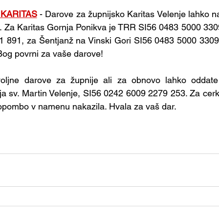
 KARITAS
- Darove za župnijsko Karitas Velenje lahko n
 Za Karitas Gornja Ponikva je TRR SI56 0483 5000 3309 
 891, za Šentjanž na Vinski Gori SI56 0483 5000 3309 
 Bog povrni za vaše darove!
voljne darove za župnije ali za obnovo lahko oddate
ja sv. Martin Velenje, SI56 0242 6009 2279 253. Za cerkev
 opombo v namenu nakazila. Hvala za vaš dar. 