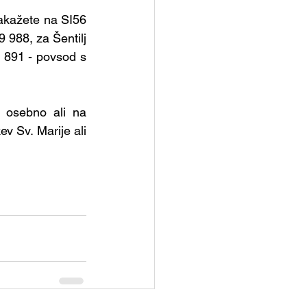
akažete na SI56 
988, za Šentilj 
891 - povsod s 
 osebno ali na 
 Sv. Marije ali 