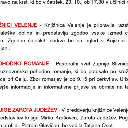
ravo na krst, ki bo v četrtek, 23. 10., ob 17.30 v učilnici n
ŽNICI VELENJE
- 
Knjižnica Velenje je pripravila razst
Šaleške doline in predstavlja zgodbo vsake izmed ce
m Zgodbe šaleških cerkva bo na ogled v Knjižnici V
jeni.
OHODNO ROMANJE
- 
Pastoralni svet župnije Slivnica
rožnovensko pohodno romanje, ki bo potekalo po krožn
ca pri Celju. Zbor romarjev je ob 9.15 pri cerkvi sv. Urb
ejše informacije in informativne prijave se obrnite na te
JIGE ZAROTA JUDEŽEV
- 
V preddverju knjižnice Velenje
redstavitev knjige Mirka Krašovca, Zarota Judežev. Pog
prof. dr. Petrom Glavičem bo vodila Tatjana Oset.