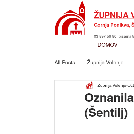
ŽUPNIJA 
Gornja Ponikva
,
Š
03 897 56 80,
pisarna@
DOMOV
All Posts
Župnija Velenje
Župnija Velenje
Oct
Skupina - Možje sv. Jožefa
Oznanila
(Šentilj)
Skupina - Marijino delo