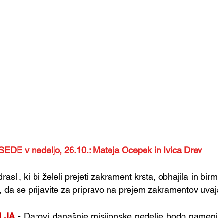
ESEDE
 v nedeljo, 26.10.: Mateja Ocepek in Ivica Drev
drasli, ki bi želeli prejeti zakrament krsta, obhajila in birm
i, da se prijavite za pripravo na prejem zakramentov uvaj
LJA
- Darovi današnje misijonske nedelje bodo namenje