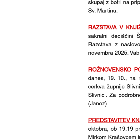
skupaj z botri na prip
Sv. Martinu.
RAZSTAVA V KNJI
sakralni dediščini 
Razstava z naslovo
novembra 2025. Vabl
ROŽNOVENSKO P
danes, 19. 10., na 
cerkva župnije Slivni
Slivnici. Za podrobn
(Janez).
PREDSTAVITEV KN
oktobra, ob 19.19 p
Mirkom Krašovcem in 