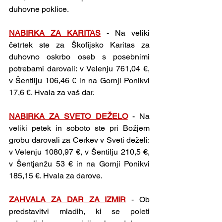
duhovne poklice.
NABIRKA ZA KARITAS
-
Na veliki 
četrtek ste za Škofijsko Karitas za 
duhovno oskrbo oseb s posebnimi 
potrebami darovali: v Velenju 761,04 €, 
v Šentilju 106,46 € in na Gornji Ponikvi 
17,6 €. Hvala za vaš dar.
NABIRKA ZA SVETO DEŽELO
-
Na 
veliki petek in soboto ste pri Božjem 
grobu darovali za Cerkev v Sveti deželi: 
v Velenju 1080,97 €, v Šentilju 210,5 €, 
v Šentjanžu 53 € in na Gornji Ponikvi 
185,15 €. Hvala za darove.
ZAHVALA ZA DAR ZA IZMIR
-
Ob 
predstavitvi mladih, ki se poleti 