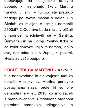
odpravljajo na misijonsko delovno 
pobudo k misijonarju škofu Martinu 
Kmetcu v Izmir v Turčijo, ste preteklo 
nedeljo po svetih mašah v Velenju in 
Škalah za misijon v Izmirju namenili 
2503,67 €. Odpravo bodo mladi v bližnji 
prihodnosti predstavili še v Šentilju, 
Šentjanžu in na Gornji Ponikvi. Kdor bi 
še želel darovati kaj v ta namen, lahko 
svoj dar odda tudi v župnijski pisarni. 
Hvala za vašo podporo.
ORGLE PRI SV. MARTINU
- Kakor je 
bilo napovedano in ste verjetno tudi že 
opazili, v cerkvi sv. Martina ponovno 
postavljamo nazaj orgle, ki so bile 
demontirane v letu 2018, ko smo začeli 
s prenovo cerkve. Predvidena vrednost 
potrebne predelave, prilagoditve in 