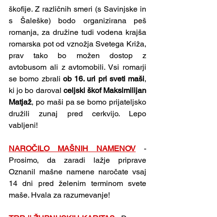
škofije. Z različnih smeri (s Savinjske in 
s Šaleške) bodo organizirana peš 
romanja, za družine tudi vodena krajša 
romarska pot od vznožja Svetega Križa, 
prav tako bo možen dostop z 
avtobusom ali z avtomobili. Vsi romarji 
se bomo zbrali 
ob 16. uri pri sveti maši
, 
ki jo bo daroval 
celjski škof Maksimilijan 
Matjaž
, po maši pa se bomo prijateljsko 
družili zunaj pred cerkvijo. Lepo 
vabljeni!
NAROČILO MAŠNIH NAMENOV
 - 
Prosimo, da zaradi lažje priprave 
Oznanil mašne namene naročate vsaj 
14 dni pred želenim terminom svete 
maše. Hvala za razumevanje!