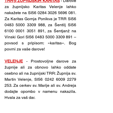
TRR-ji ŽUPNIJSKIH KARITAS
 - Darove 
za župnijsko Karitas Velenje lahko 
nakažete na SI56 0284 3026 5696 081. 
Za Karitas Gornja Ponikva je TRR SI56 
0483 5000 3309 988, za Šentilj SI56 
6100 0001 3051 891, za Šentjanž na 
Vinski Gori SI56 0483 5000 3309 891 – 
povsod s pripisom: »karitas«. Bog 
povrni za vaše darove!
VELENJE
 - Prostovoljne darove za 
župnije ali za obnovo lahko oddate 
osebno ali na župnijski TRR: Župnija sv. 
Martin Velenje, SI56 0242 6009 2279 
253. Za cerkev sv. Marije ali sv. Andreja 
dodajte opombo v namenu nakazila. 
Hvala za vaš dar.