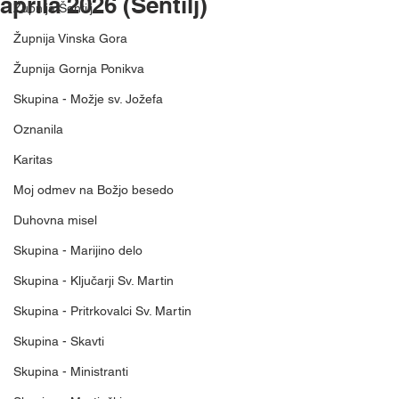
aprila 2026 (Šentilj)
Župnija Šentilj
Župnija Vinska Gora
Župnija Gornja Ponikva
Skupina - Možje sv. Jožefa
Oznanila
Karitas
Moj odmev na Božjo besedo
Duhovna misel
Skupina - Marijino delo
Skupina - Ključarji Sv. Martin
Skupina - Pritrkovalci Sv. Martin
Skupina - Skavti
Skupina - Ministranti