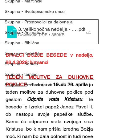
Skupina - Martinčki
Skupina - Svetopisemske urice
Skupina - Prostovoljci za delovne a
3. velikonočna nedelja - (19. 4. 2026)
.pdf
Skupina - Animatorji
Download PDF • 389KB
Skupina - Biblična
Skupina - Kateheti
BRALCI BOŽJE BESEDE v nedeljo, 
26.4.2026: birmanci
Skupina - Karitas
Skupina - tamladi
TEDEN MOLITVE ZA DUHOVNE 
POKLICE
 -
Teden od 
19. do 26. aprila
 je 
Skupina - Prostovoljci za kavo
teden molitve za duhovne poklice pod 
geslom 
Odprite vrata Kristusu
.
 Te 
besede je izrekel papež Janez Pavel II. 
ob nastopu svoje papeške službe. 
Samo če odpremo vrata svojega srca 
Kristusu, bo k nam prišla izredna Božja 
moč, ki nam bo dala polnost in tudi nove 