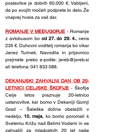
postavitve je dobrih 60.000 €. Vabljeni, 
da po svojih močeh podprete to delo. Že 
vnaprej hvala za vaš dar.
ROMANJE V MEĐUGORJE
- Romanje 
z avtobusom bo 
od 27. do 29. 4.
, cena 
235 €. Duhovni voditelj romanja bo vikar 
Janez Turinek. Navodila in prijavnico 
prejmete preko e-pošte: 
jereb@jereb.si
ali telefona: 041 833 088.
DEKANIJSKI ZAHVALNI DAN OB 20-
LETNICI CELJSKE ŠKOFIJE
 - Škofija 
Celje letos praznuje 20-letnico 
ustanovitve, kar bomo v Dekaniji Gornji 
Grad – Šaleška dolina obeležili v 
nedeljo, 
10. maja
, ko bomo poromali k 
Svetemu Križu nad Belimi Vodami in se 
zahvalili za mladostnih 20 let naše 