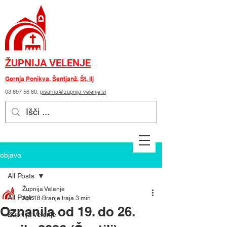
ŽUPNIJA VELENJE
Gornja Ponikva
,
Šentjanž
,
Št. Ilj
03 897 56 80
,
pisarna@zupnija-velenje.si
objava
All Posts
Župnija Velenje
All Posts
Apr 18
Branje traja 3 min
Oznanila od 19. do 26.
Župnija Velenje