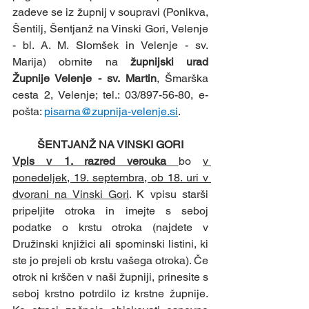
zadeve se iz župnij v soupravi (Ponikva, 
Šentilj, Šentjanž na Vinski Gori, Velenje 
- bl. A. M. Slomšek in Velenje - sv. 
Marija) obrnite na 
župnijski urad 
Župnije Velenje - sv. Martin
, Šmarška 
cesta 2, Velenje; tel.: 03/897-56-80, e-
pošta: 
pisarna@zupnija-velenje.si
.
ŠENTJANŽ NA VINSKI GORI
Vpis v 1. razred verouka 
bo 
v 
ponedeljek, 19. septembra, ob 18. uri v 
dvorani na Vinski Gori
. K vpisu starši 
pripeljite otroka in imejte s seboj 
podatke o krstu otroka (najdete v 
Družinski knjižici ali spominski listini, ki 
ste jo prejeli ob krstu vašega otroka). Če 
otrok ni krščen v naši župniji, prinesite s 
seboj krstno potrdilo iz krstne župnije. 