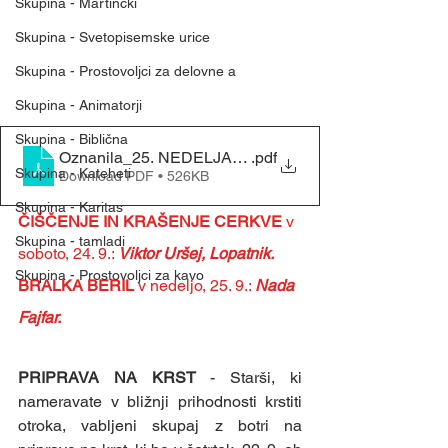
Skupina - Martinčki
Skupina - Svetopisemske urice
Skupina - Prostovoljci za delovne a
Skupina - Animatorji
Skupina - Biblična
Oznanila_25. NEDELJA MED LETOM (18. 9. 2022)
.pdf
Skupina - Kateheti
Download PDF • 526KB
Skupina - Karitas
ČIŠČENJE IN KRAŠENJE CERKVE 
v 
Skupina - tamladi
soboto, 24. 9.: 
Viktor Uršej, Lopatnik.
Skupina - Prostovoljci za kavo
BRALKA BERIL 
v nedeljo, 25. 9.: 
Nada 
Fajfar.
PRIPRAVA NA KRST 
- Starši, ki 
nameravate v bližnji prihodnosti krstiti 
otroka, vabljeni skupaj z botri na 