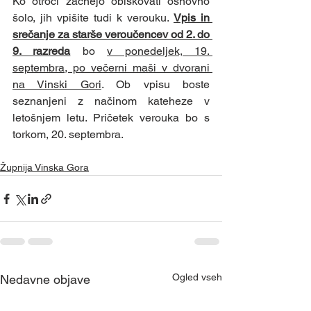
Ko otroci začnejo obiskovati osnovno 
šolo, jih vpišite tudi k verouku. 
Vpis in 
srečanje za starše veroučencev od 2. do 
9. razreda
 bo 
v ponedeljek, 19. 
septembra, po večerni maši v dvorani 
na Vinski Gori
. Ob vpisu boste 
seznanjeni z načinom kateheze v 
letošnjem letu. Pričetek verouka bo s 
torkom, 20. septembra.
Župnija Vinska Gora
Ogled vseh
Nedavne objave