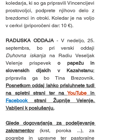
koledarja, ki so ga pripravili Vincencijevi 
prostovoljci, podprete njihovo delo z 
brezdomci in otroki. Koledar je na voljo 
v cerkvi (priporočeni dar: 10 €). 
RADIJSKA ODDAJA 
- V nedeljo, 25. 
septembra, bo pri verski oddaji 
Duhovna iskanja
 na Radiu Veseljak 
Velenje prispevek 
o papežu in 
slovenskih dijakih v Kazahstanu
; 
pripravila ga bo Tina Brezovnik. 
Posnetkom oddaj lahko prisluhnete tudi 
na spletni strani ter na 
YouTube
 in 
Facebook
 strani Župnije Velenje. 
Vabljeni k poslušanju.
Glede dogovarjanja za podeljevanje 
zakramentov
(krst, poroka ...), za 
pogrebe in upravne ter pastoralne 