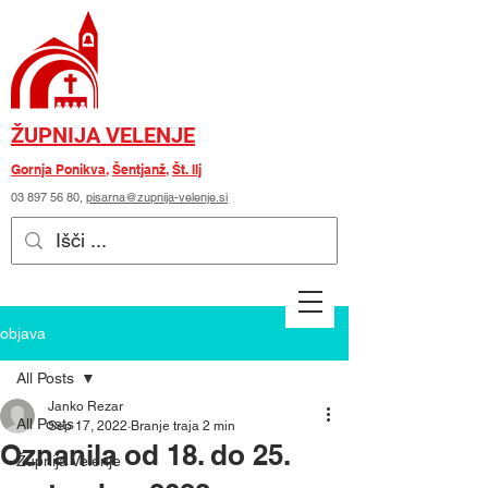
ŽUPNIJA VELENJE
Gornja Ponikva
,
Šentjanž
,
Št. Ilj
03 897 56 80
,
pisarna@zupnija-velenje.si
objava
All Posts
Janko Rezar
All Posts
Sep 17, 2022
Branje traja 2 min
Oznanila od 18. do 25.
Župnija Velenje