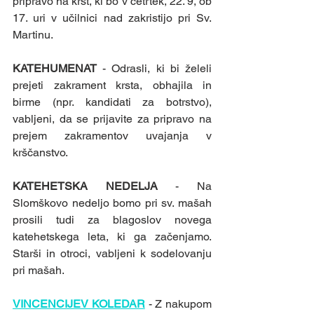
pripravo na krst, ki bo v četrtek, 22. 9, ob 
17. uri v učilnici nad zakristijo pri Sv. 
Martinu. 
KATEHUMENAT 
- Odrasli, ki bi želeli 
prejeti zakrament krsta, obhajila in 
birme (npr. kandidati za botrstvo), 
vabljeni, da se prijavite za pripravo na 
prejem zakramentov uvajanja v 
krščanstvo. 
KATEHETSKA NEDELJA 
- Na 
Slomškovo nedeljo bomo pri sv. mašah 
prosili tudi za blagoslov novega 
katehetskega leta, ki ga začenjamo. 
Starši in otroci, vabljeni k sodelovanju 
pri mašah.
VINCENCIJEV KOLEDAR
 - Z nakupom 