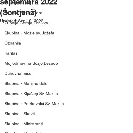
septembra 2022
Župnija Šentilj
(Šentjanž)
Župnija Vinska Gora
Updated:
Sep 19, 2022
Župnija Gornja Ponikva
Skupina - Možje sv. Jožefa
Oznanila
Karitas
Moj odmev na Božjo besedo
Duhovna misel
Skupina - Marijino delo
Skupina - Ključarji Sv. Martin
Skupina - Pritrkovalci Sv. Martin
Skupina - Skavti
Skupina - Ministranti