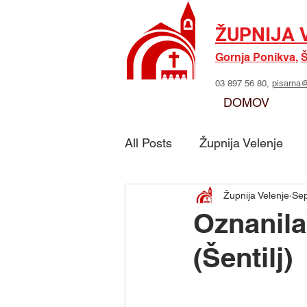
ŽUPNIJA 
Gornja Ponikva
,
Š
03 897 56 80,
pisarna@
DOMOV
All Posts
Župnija Velenje
Župnija Velenje
Sep
Skupina - Možje sv. Jožefa
Oznanila
(Šentilj)
Skupina - Marijino delo