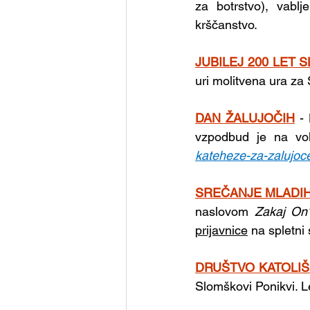
za botrstvo), vablj
krščanstvo.
JUBILEJ 200 LET
uri molitvena ura za
DAN ŽALUJOČIH
-
vzpodbud je na vo
kateheze-za-zalujoc
SREČANJE MLADIH
naslovom 
Zakaj On
prijavnice
 na spletni 
DRUŠTVO KATOLI
Slomškovi Ponikvi. Lep