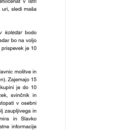
vičenat v Istri 
ri, sledi maša 
ev koledar 
bodo 
dar bo na voljo 
 prispevek je 10 
vnic molitve in 
en). Zajemajo 15 
upini je do 10 
k, svinčnik in 
topati v osebni 
 zaupljivega in 
ira in Slavko 
tne informacije 