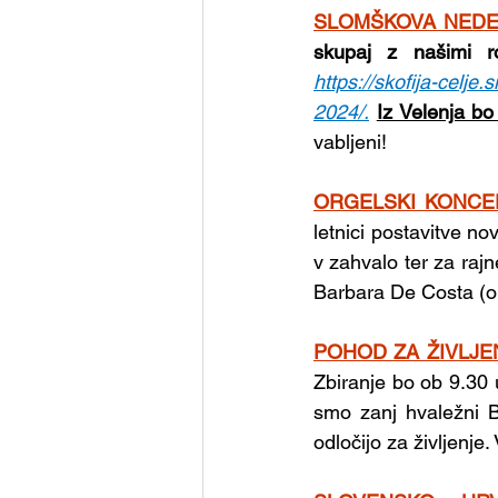
SLOMŠKOVA NEDE
skupaj z našimi ro
https://skofija-celj
2024/
.
Iz Velenja bo
vabljeni!
ORGELSKI KONCE
letnici postavitve no
v zahvalo ter za raj
Barbara De Costa (or
POHOD ZA ŽIVLJE
Zbiranje bo ob 9.30
smo zanj hvaležni 
odločijo za življenje.