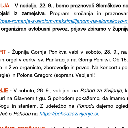
LJA
- 
V nedeljo, 22. 9., bomo praznovali Slomškovo ne
jaki iz zamejstva
e.si/pes-romanje-s-skofom-maksimilijanom-na-slomskovo-n
 organiziran avtobusni prevoz, prijave zbiramo v župnijsk
RT
- Župnija Gornja Ponikva vabi v soboto, 28. 9., na
vih orgel v cerkvi sv. Pankracija na Gornji Ponikvi. Ob 18.
ne in žive organiste, zborovodje in pevce. Na koncertu po
gle) in Polona Gregorc (sopran). Vabljeni!
NJE
-
V soboto, 28. 9., vabljeni na 
Pohod za življenje
, k
 uri na Glavnem trgu. S pohodom pokažemo, da imamo rad
Bogu in staršem. Z udeležbo na 
Pohodu 
dajemo zgled
 Več o 
Pohodu 
na 
https://pohodzazivljenje.si
.