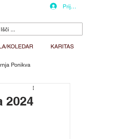
Prijava
LA/KOLEDAR
KARITAS
rnja Ponikva
do
Duhovna misel
a 2024
Sv. Martin