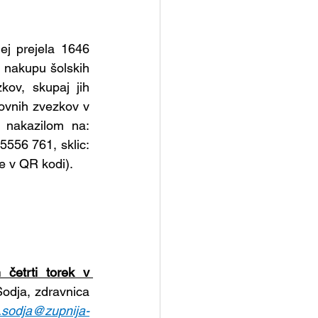
ej prejela 1646 
i nakupu šolskih 
ov, skupaj jih 
ovnih zvezkov v 
 nakazilom na: 
556 761, sklic: 
je v QR kodi).
 četrti torek v 
odja, zdravnica 
a.sodja@zupnija-