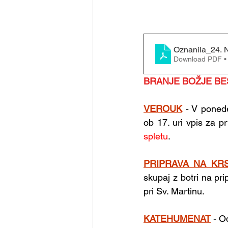
Download PDF •
BRANJE BOŽJE BESEDE
VEROUK
- V ponede
ob 17. uri vpis za p
spletu
.
PRIPRAVA NA KR
skupaj z botri na prip
pri Sv. Martinu.
KATEHUMENAT
- O