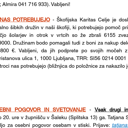
 Almira 041 716 933). Vabljeni!
 NAS POTREBUJEJO
- Škofijska Karitas Celje je dosl
alno šibkih družin v naši škofiji, ki potrebujejo pomoč pr
jo šolarjev in otrok v vrtcih so že zbrali 6155 zvezk
19000. Družinam bodo pomagali tudi z boni za nakup del
8800 €. Vabljeni, da jih podprete po svojih močeh z
ristanova ulica 1, 1000 Ljubljana, TRR: SI56 0214 0001 5
oci nas potrebujejo (bližnjica do položnice za nakazilo 
EBNI POGOVOR IN SVETOVANJE
- 
Vsak drugi in
o 20. ure v župnišču v Šaleku (Splitska 13) ga. Tatjana S
voljo za osebni pogovor osebam v stiski. Prijave: 
tatjan