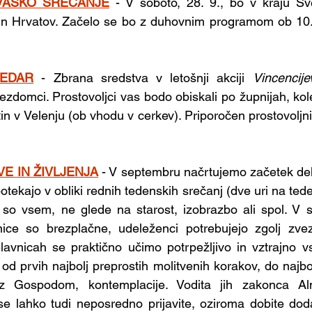
VAŠKO SREČANJE
- V soboto, 28. 9., bo v kraju Svet
in Hrvatov. Začelo se bo z duhovnim programom ob 10. u
LEDAR
-
Zbrana sredstva v letošnji akciji 
Vincencij
zdomci. Prostovoljci vas bodo obiskali po župnijah, kole
tin v Velenju (ob vhodu v cerkev). Priporočen prostovoljni
E IN ŽIVLJENJA
- V septembru načrtujemo začetek dela
potekajo v obliki rednih tedenskih srečanj (dve uri na ted
so vsem, ne glede na starost, izobrazbo ali spol. V sk
ice so brezplačne, udeleženci potrebujejo zgolj zveze
avnicah se praktično učimo potrpežljivo in vztrajno vs
 prvih najbolj preprostih molitvenih korakov, do najbolj
z Gospodom, kontemplacije. Vodita jih zakonca Alm
e lahko tudi neposredno prijavite, oziroma dobite doda