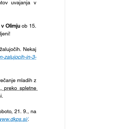
tov uvajanja v 
 v Olimju 
ob 15. 
jeni!
alujočih. Nekaj 
n-zalujocih-in-3-
rečanje mladih z 
, preko spletne 
i. 
oto, 21. 9., na 
/www.dkps.si/
.