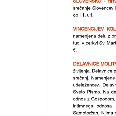
SLOVENSKO - HR
srečanje Slovencev 
ob 11. uri.
VINCENCIJEV KO
namenjena delu z bre
tudi v cerkvi Sv. Mar
€. 
DELAVNICE MOLITV
življenja. Delavnice 
srečanj. Namenjene 
udeležencev. Delavn
Sveto Pismo. Na del
odnos z Gospodom, od
intimnega odnosa 
Samotorčan. Njima s