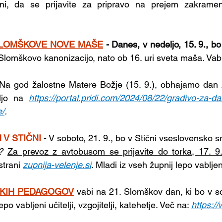
eni, da se prijavite za pripravo na prejem zakramen
 SLOMŠKOVE NOVE MAŠE
 - Danes, v nedeljo, 15. 9., bo
 Slomškovo kanonizacijo, nato ob 16. uri sveta maša. Vabl
 Na god žalostne Matere Božje (15. 9.), obhajamo dan ž
ljo na 
https://portal.pridi.com/2024/08/22/gradivo-za-da
e/
.
 V STIČNI
- V soboto, 21. 9., bo v Stični vseslovensko s
?
Za prevoz z avtobusom se prijavite do torka, 17. 9.
strani 
zupnija-velenje.si
. Mladi iz vseh župnij lepo vabljen
ŠKIH PEDAGOGOV
vabi na 21. Slomškov dan, ki bo v sob
o vabljeni učitelji, vzgojitelji, katehetje. Več na: 
https:/