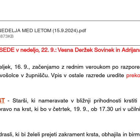
Oznanila_24. NEDELJA MED LETOM (15.9.2024)
.pdf
 873KB
 v nedeljo, 22. 9.: Vesna Deržek Sovinek in Adrijan
ljek, 16. 9., začenjamo z rednim veroukom po razpored
rvošolce v župnišču. Vpis v ostale razrede uredite 
preko
ST
- Starši, ki nameravate v bližnji prihodnosti krstiti 
ravo na krst, ki bo v četrtek, 19. 9., ob 17.30 uri v učilni
drasli, ki bi želeli prejeti zakrament krsta, obhajila in birm