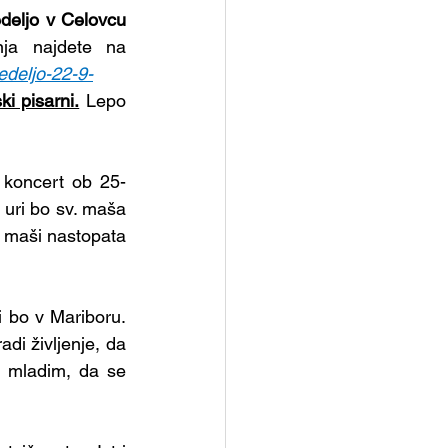
deljo v Celovcu 
. Program srečanja in praznovanja najdete na 
edeljo-22-9-
i pisarni.
 Lepo 
 koncert ob 25-
 uri bo sv. maša 
 maši nastopata 
i bo
v Mariboru. 
i življenje, da 
 mladim, da se 