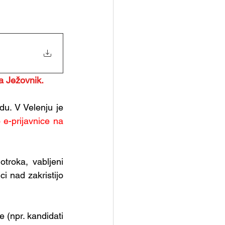
a Ježovnik.
u. V Velenju je 
 e-prijavnice na 
otroka, vabljeni 
ci nad zakristijo 
e (npr. kandidati 