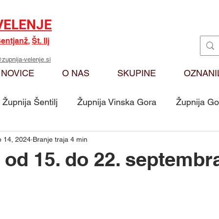
VELENJE
entjanž
,
Št. Ilj
zupnija-velenje.si
NOVICE
O NAS
SKUPINE
OZNANI
Župnija Šentilj
Župnija Vinska Gora
Župnija Go
 14, 2024
Branje traja 4 min
Oznanila
Karitas
Moj odmev na Božjo bese
 od 15. do 22. septembr
Skupina - Ključarji Sv. Martin
Skupina - Pritrkovalci 