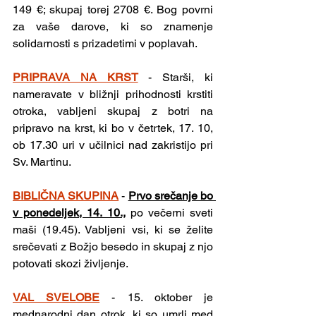
149 €; skupaj torej 2708 €. Bog povrni 
za vaše darove, ki so znamenje 
solidarnosti s prizadetimi v poplavah.
PRIPRAVA NA KRST
- Starši, ki 
nameravate v bližnji prihodnosti krstiti 
otroka, vabljeni skupaj z botri na 
pripravo na krst, ki bo v četrtek, 17. 10, 
ob 17.30 uri v učilnici nad zakristijo pri 
Sv. Martinu.
BIBLIČNA SKUPINA
-
Prvo srečanje bo 
v ponedeljek, 14. 10.,
 po večerni sveti 
maši (19.45). Vabljeni vsi, ki se želite 
srečevati z Božjo besedo in skupaj z njo 
potovati skozi življenje.
VAL SVELOBE
- 15. oktober je 
mednarodni dan otrok, ki so umrli med 