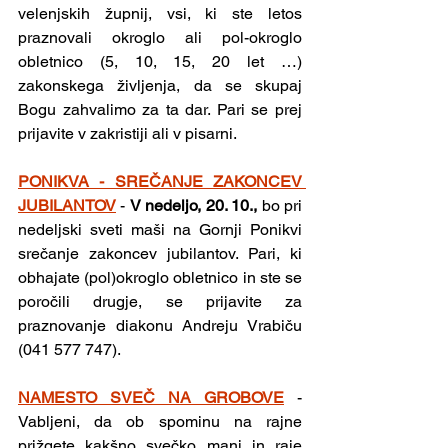
velenjskih župnij, vsi, ki ste letos 
praznovali okroglo ali pol-okroglo 
obletnico (5, 10, 15, 20 let …) 
zakonskega življenja, da se skupaj 
Bogu zahvalimo za ta dar. Pari se prej 
prijavite v zakristiji ali v pisarni.
PONIKVA - SREČANJE ZAKONCEV 
JUBILANTOV
- 
V nedeljo, 20. 10.,
 bo pri 
nedeljski sveti maši na Gornji Ponikvi 
srečanje zakoncev jubilantov. Pari, ki 
obhajate (pol)okroglo obletnico in ste se 
poročili drugje, se prijavite za 
praznovanje diakonu Andreju Vrabiču 
(041 577 747).
NAMESTO SVEČ NA GROBOVE
- 
Vabljeni, da ob spominu na rajne 
prižgete kakšno svečko manj in raje 