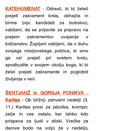
KATEHUMENAT
- Odrasli, ki bi želeli 
prejeti zakrament krsta, obhajila in 
birme (npr. kandidati za botrstvo), 
vabljeni, da se prijavite za pripravo na 
prejem zakramentov uvajanja v 
krščanstvo. Župljani vabljeni, da v duhu 
svojega misijonskega poklica, ki smo 
ga vsi prejeli pri svetem krstu, 
spodbudite v svojem okolju koga, ki bi 
želel prejeti zakramente in poglobiti 
življenje v veri.
ŠENTJANŽ in GORNJA PONIKVA 
- 
Karitas
-
Ob bližnji zahvalni nedelji (3. 
11.) Karitas prosi za jabolka, krompir, 
zelje in vse ostalo, kar lahko kdo 
prispeva za ljudi v stiski. Vrečke za 
darove bodo na voljo že v nedeljo, 