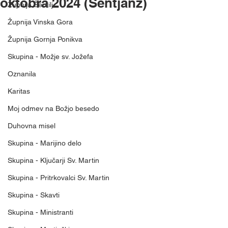
oktobra 2024 (Šentjanž)
Župnija Šentilj
Župnija Vinska Gora
Župnija Gornja Ponikva
Skupina - Možje sv. Jožefa
Oznanila
Karitas
Moj odmev na Božjo besedo
Duhovna misel
Skupina - Marijino delo
Skupina - Ključarji Sv. Martin
Skupina - Pritrkovalci Sv. Martin
Skupina - Skavti
Skupina - Ministranti