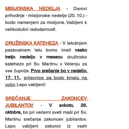
MISIJONSKA NEDELJA
- Darovi 
prihodnje - misijonske nedelje (20. 10.) - 
bodo namenjeni za misijone. Vabljeni k 
velikodušni radodarnosti.
DRUŽINSKA KATEHEZA
- V letošnjem 
pastoralnem letu bomo imeli 
vsako 
tretjo nedeljo v mesecu 
družinsko 
katehezo pri Sv. Martinu v Velenju za 
vse župnije. 
Prvo srečanje bo v nedeljo, 
17. 11.
, 
prijavnice pa bodo kmalu na 
voljo
. Lepo vabljeni!
SREČANJE ZAKONCEV 
JUBILANTOV
- 
V soboto, 26. 
oktobra,
 bo pri večerni sveti maši pri Sv. 
Martinu srečanje zakoncev jubilantov. 
Lepo vabljeni zakonci iz vseh 