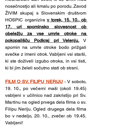
nosečnostjo ali kmalu po porodu. Zavod 
ŽIVIM skupaj s Slovenskim društvom 
HOSPIC organizira 
v torek, 15. 10., ob 
17. uri spominsko slovesnost ob 
obeležju za vse umrle otroke na 
pokopališču Podkraj pri Velenju.
 V 
spomin na umrle otroke bodo prižgali 
svečke z imeni otrok. Vabljeni vsi starši, 
ki ste doživeli izgubo otroka, in vsi tisti, 
ki bi jim želeli sočutno stati ob strani.
FILM O SV. FILIPU NERIJU
- V soboto, 
19. 10., po večerni maši (okoli 19.45) 
vabljeni v učilnico nad zakristijo pri Sv. 
Martinu na ogled prvega dela filma o sv. 
Filipu Neriju. Ogled drugega dela filma 
bo v nedeljo, 20. 10., zvečer ob 19.45. 
Vabljeni! 