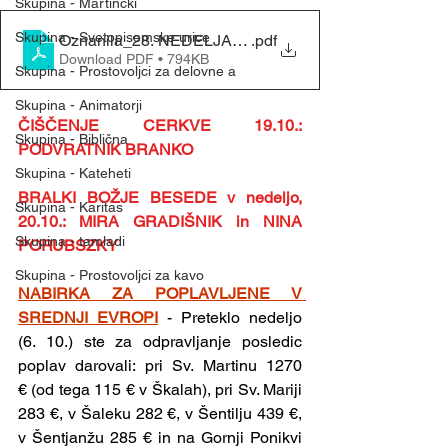
Skupina - Martinčki
Skupina - Svetopisemske urice
.pdf
Download PDF • 794KB
Skupina - Prostovoljci za delovne a
Skupina - Animatorji
ČIŠČENJE CERKVE 19.10.: 
Skupina - Biblična
PODVRATNIK BRANKO
Skupina - Kateheti
BRALKI BOŽJE BESEDE v nedeljo, 
Skupina - Karitas
20.10.: MIRA GRADIŠNIK in NINA 
Skupina - tamladi
PORUBSZKY
Skupina - Prostovoljci za kavo
NABIRKA ZA POPLAVLJENE V 
SREDNJI EVROPI
- Preteklo nedeljo 
(6. 10.) ste za odpravljanje posledic 
poplav darovali: pri Sv. Martinu 1270 
€ (od tega 115 € v Škalah), pri Sv. Mariji 
283 €, v Šaleku 282 €, v Šentilju 439 €, 
v Šentjanžu 285 € in na Gornji Ponikvi 