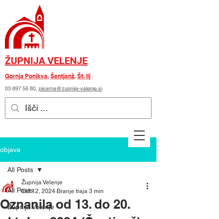
ŽUPNIJA VELENJE
Gornja Ponikva
,
Šentjanž
,
Št. Ilj
03 897 56 80
,
pisarna@zupnija-velenje.si
objava
All Posts
Župnija Velenje
All Posts
Oct 12, 2024
Branje traja 3 min
Oznanila od 13. do 20.
Župnija Velenje