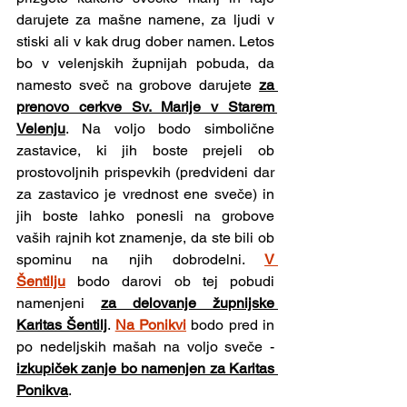
darujete za mašne namene, za ljudi v 
stiski ali v kak drug dober namen. Letos 
bo v velenjskih župnijah pobuda, da 
namesto sveč na grobove darujete 
za 
prenovo cerkve Sv. Marije v Starem 
Velenju
. Na voljo bodo simbolične 
zastavice, ki jih boste prejeli ob 
prostovoljnih prispevkih (predvideni dar 
za zastavico je vrednost ene sveče) in 
jih boste lahko ponesli na grobove 
vaših rajnih kot znamenje, da ste bili ob 
spominu na njih dobrodelni. 
V 
Šentilju
bodo darovi ob tej pobudi 
namenjeni 
za delovanje župnijske 
Karitas Šentilj
. 
Na Ponikvi
bodo pred in 
po nedeljskih mašah na voljo sveče - 
izkupiček zanje bo namenjen za Karitas 
Ponikva
.