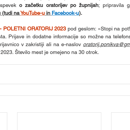
ispevek 
o
začetku oratorijev po župnijah
 (tudi na 
YouTube-u
 in 
Facebook-u
)
. 
 POLETNI ORATORIJ 2023
 pod geslom: »Stopi na pot!
usta. Prijave in dodatne informacije so možne na telefons
ijavnico v zakristiji ali na e-naslov 
oratorij.ponikva@g
a 2023. Število mest je omejeno na 30 otrok.