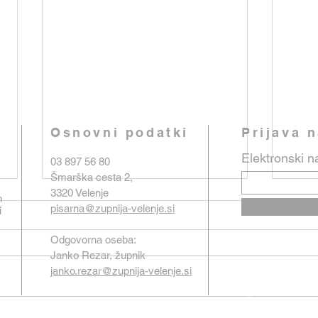
Osnovni podatki
Prijava 
Elektronski n
03 897 56 80
Šmarška cesta 2,
3320 Velenje
n
pisarna@zupnija-velenje.si
i
Odgovorna oseba:
Janko Rezar, župnik
janko.rezar@zupnija-velenje.si
Oznanila od 26. julija do 2.
Ozna