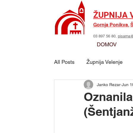
ŽUPNIJA 
Gornja Ponikva
,
Š
03 897 56 80,
pisarna@
DOMOV
All Posts
Župnija Velenje
Janko Rezar
Jun 1
Skupina - Možje sv. Jožefa
Oznanila 
(Šentjan
Skupina - Marijino delo