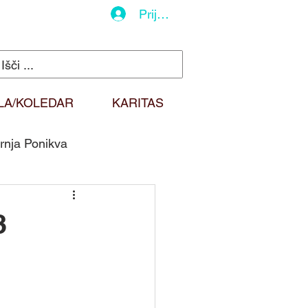
Prijava
LA/KOLEDAR
KARITAS
rnja Ponikva
do
Duhovna misel
3
Sv. Martin