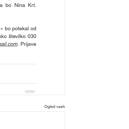
; pripravila ga bo Nina Krt. 
« bo potekal od 
ko številko 030 
mail.com
. Prijave 
Ogled vseh