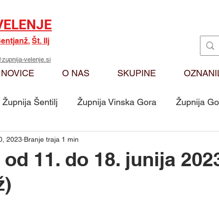
VELENJE
entjanž
,
Št. Ilj
zupnija-velenje.si
NOVICE
O NAS
SKUPINE
OZNANI
Župnija Šentilj
Župnija Vinska Gora
Župnija Go
0, 2023
Branje traja 1 min
Oznanila
Karitas
Moj odmev na Božjo bese
od 11. do 18. junija 202
ž)
Skupina - Ključarji Sv. Martin
Skupina - Pritrkovalci 