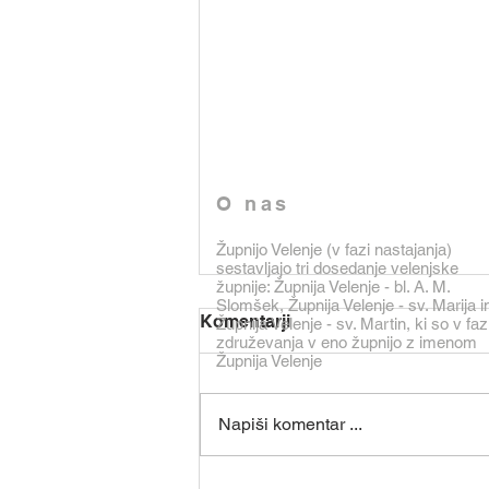
O nas
Župnijo Velenje (v fazi nastajanja)
sestavljajo tri dosedanje velenjske
župnije: Župnija Velenje - bl. A. M.
Slomšek, Župnija Velenje - sv. Marija i
Komentarji
Župnija Velenje - sv. Martin, ki so v faz
združevanja v eno župnijo z imenom
Župnija Velenje
Napiši komentar ...
Oznanila od 2. do 9.