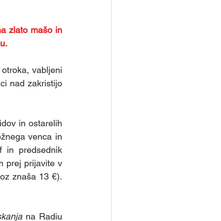
 zlato mašo in 
lu.
 otroka, vabljeni 
ci nad zakristijo 
dov in ostarelih 
ožnega venca in 
 in predsednik 
 prej prijavite v 
voz znaša 13 €). 
kanja
 na Radiu 