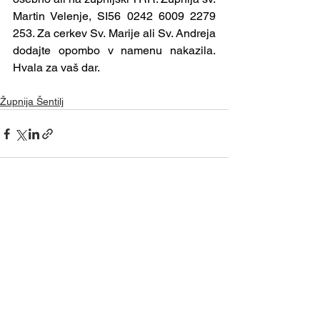
Martin Velenje, SI56 0242 6009 2279 
253. Za cerkev Sv. Marije ali Sv. Andreja 
dodajte opombo v namenu nakazila. 
Hvala za vaš dar. 
Župnija Šentilj
Ogled vseh
Nedavne objave