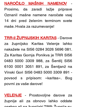
NAROČILO MAŠNIH NAMENOV
- 
Prosimo, da zaradi lažje priprave 
Oznanil mašne namene naročate vsaj 
14 dni pred želenim terminom svete 
maše. Hvala za razumevanje!
TRR-ji ŽUPNIJSKIH KARITAS
- Darove 
za župnijsko Karitas Velenje lahko 
nakažete na SI56 0284 3026 5696 081. 
Za Karitas Gornja Ponikva je TRR SI56 
0483 5000 3309 988, za Šentilj SI56 
6100 0001 3051 891, za Šentjanž na 
Vinski Gori SI56 0483 5000 3309 891 - 
povsod s pripisom: »karitas«. Bog 
povrni za vaše darove!
VELENJE
- Prostovoljne darove za 
župnije ali za obnovo lahko oddate 
osebno ali na župnijski TRR: Župnija sv. 