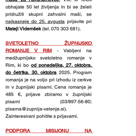
obhajate 50 let življenja in bi se želeli 
pridružiti skupni zahvalni maši, se 
najkasneje do 25. avgusta
 prijavite pri 
Mateji Videmšek
 (tel. 070 303 681).
SVETOLETNO ŽUPNIJSKO 
ROMANJE V RIM
- Vabljeni na 
medžupnijsko svetoletno romanje v 
Rim, ki bo 
od ponedeljka, 27. oktobra, 
do četrtka, 30. oktobra
 2025. Program 
romanja je na voljo pri izhodu iz cerkve 
in v župnijski pisarni. Cena romanja je 
485 €, prijave zbiramo v župnijski 
pisarni (03/897-56-80; 
pisarna@zupnija-velenje.si
). 
Zainteresirani pohitite s prijavami.
PODPORA MISIJONU NA 