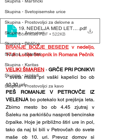
Skupina - Martinčki
Skupina - Svetopisemske urice
Skupina - Prostovoljci za delovne a
19. NEDELJA MED LETOM - (10. 8. 2025)
.pdf
Skupina - Animatorji
Download PDF • 522KB
Skupina - Biblična
BRANJE BOŽJE BESEDE
 v nedeljo, 
Skupina - Kateheti
17.8.: Lucija Stropnik in Romana Pečnik
Skupina - Karitas
VELIKI ŠMAREN
-
 GRČE PRI PONIKVI 
Skupina - tamladi
-
sveta maša pri vaški kapelici bo ob 
10.30 uri.
Skupina - Prostovoljci za kavo
PEŠ ROMANJE V PETROVČE IZ 
VELENJA 
bo potekalo kot prejšnja leta. 
Zbirno mesto bo ob 4.45 zjutraj v 
Šaleku na parkirišču nasproti bencinske 
črpalke. Hoje je približno štiri ure in pol, 
tako da naj bi bili v Petrovčah do svete 
maše ob 10. uri. Prevoz domov si 