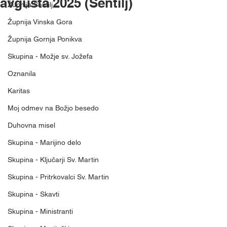
avgusta 2025 (Šentilj)
Župnija Šentilj
Župnija Vinska Gora
Župnija Gornja Ponikva
Skupina - Možje sv. Jožefa
Oznanila
Karitas
Moj odmev na Božjo besedo
Duhovna misel
Skupina - Marijino delo
Skupina - Ključarji Sv. Martin
Skupina - Pritrkovalci Sv. Martin
Skupina - Skavti
Skupina - Ministranti