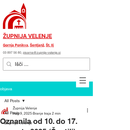
ŽUPNIJA VELENJE
Gornja Ponikva
,
Šentjanž
,
Št. Ilj
03 897 56 80
,
pisarna@zupnija-velenje.si
objava
All Posts
Župnija Velenje
All Posts
Aug 9, 2025
Branje traja 2 min
Oznanila od 10. do 17.
Župnija Velenje