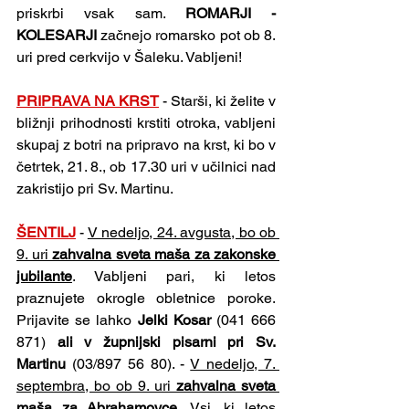
priskrbi vsak sam. 
ROMARJI - 
KOLESARJI 
začnejo romarsko pot ob 8. 
uri pred cerkvijo v Šaleku. Vabljeni!
PRIPRAVA NA KRST
- Starši, ki želite v 
bližnji prihodnosti krstiti otroka, vabljeni 
skupaj z botri na pripravo na krst, ki bo v 
četrtek, 21. 8., ob 17.30 uri v učilnici nad 
zakristijo pri Sv. Martinu.
ŠENTILJ
- 
V nedeljo, 24. avgusta, bo ob 
9. uri 
zahvalna sveta maša za zakonske 
jubilante
. Vabljeni pari, ki letos 
praznujete okrogle obletnice poroke. 
Prijavite se lahko 
Jelki Kosar 
(041 666 
871) 
ali v župnijski pisarni pri Sv. 
Martinu 
(03/897 56 80). - 
V nedeljo, 7. 
septembra, bo ob 9. uri 
zahvalna sveta 
maša za Abrahamovce
.
 Vsi, ki letos 