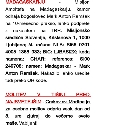
MADAGASKARJU
- Misijon 
Ampitafa na Madagaskarju, kamor 
odhaja bogoslovec Mark Anton Ramšak 
na 10-mesečno prakso, lahko podprete 
z nakazilom na TRR: 
Misijonsko 
središče Slovenije, Kristanova 1, 1000 
Ljubljana; št. računa NLB: SI56 0201 
4005 1368 933; BIC: LJBASI2X; koda 
namena: CHAR; referenca: SI00 
249708; namen: Madagaskar - Mark 
Anton Ramšak.
 Nakazilo lahko uredite 
tudi preko QR kode.
MOLITEV V TIŠINI PRED 
NAJSVETEJŠIM
- 
Cerkev sv. Martina je 
za osebno molitev odprta vsak dan od 
8. ure zjutraj do večerne svete 
maše.
 Vabljeni!