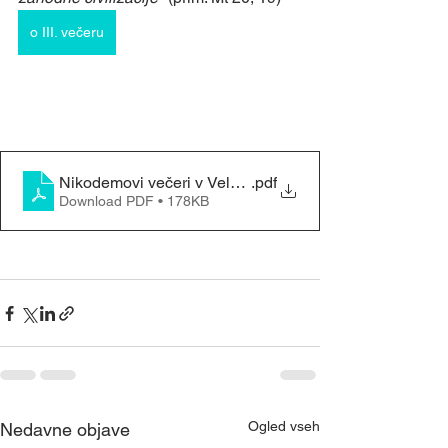
o III. večeru
Nikodemovi večeri v Velenju
.pdf
Download PDF • 178KB
Ogled vseh
Nedavne objave