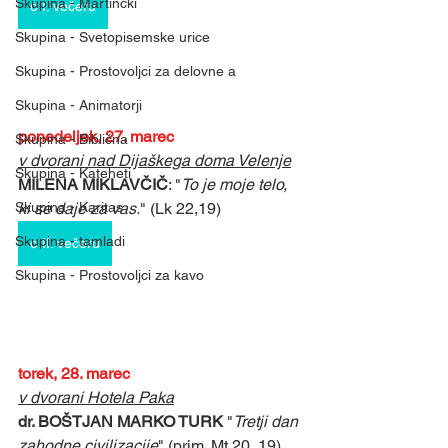
Skupina - Martinčki
o I. večeru
Skupina - Svetopisemske urice
Skupina - Prostovoljci za delovne a
Skupina - Animatorji
ponedeljek, 27. marec
Skupina - Biblična
v dvorani nad Dijaškega doma Velenje
Skupina - Kateheti
MILENA MIKLAVČIČ
: "
To je moje telo, 
Skupina - Karitas
ki se daje za vas.
" (Lk 22,19)
Skupina - tamladi
o II. večeru
Skupina - Prostovoljci za kavo
torek, 28. marec
v dvorani Hotela Paka
dr. BOŠTJAN MARKO TURK
 "
Tretji dan 
zahodne civilizacije
" (prim. Mt 20, 19)