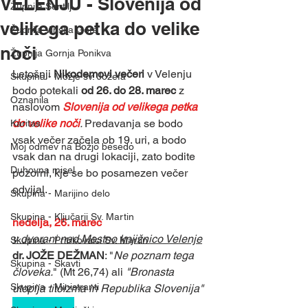
VELENJU - Slovenija od
Župnija Šentilj
velikega petka do velike
Župnija Vinska Gora
noči
Župnija Gornja Ponikva
Letošnji 
Nikodemovi večeri
 v Velenju 
Skupina - Možje sv. Jožefa
bodo potekali 
od 26. do 28. marec
 z 
Oznanila
naslovom 
Slovenija od velikega petka 
do velike noči
. 
Predavanja se bodo 
Karitas
vsak večer začela ob 19. uri, a bodo 
Moj odmev na Božjo besedo
vsak dan na drugi lokaciji, zato bodite 
Duhovna misel
pozorni, kje se bo posamezen večer 
odvijal. 
Skupina - Marijino delo
Skupina - Ključarji Sv. Martin
nedelja, 26. marec
v dvorani nad Mestno knjižnico Velenje
Skupina - Pritrkovalci Sv. Martin
dr. JOŽE DEŽMAN
: "
Ne poznam tega 
Skupina - Skavti
človeka.
" (Mt 26,74) ali 
"Bronasta 
Skupina - Ministranti
utopija titoizma in Republika Slovenija"