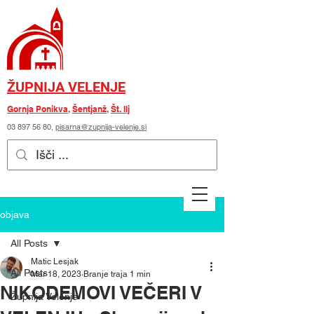
ŽUPNIJA VELENJE
Gornja Ponikva
,
Šentjanž
,
Št. Ilj
03 897 56 80
,
pisarna@zupnija-velenje.si
objava
All Posts
Matic Lesjak
All Posts
Mar 18, 2023
Branje traja 1 min
NIKODEMOVI VEČERI V
Župnija Velenje