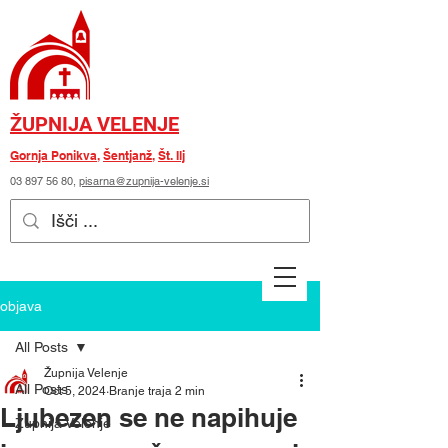
ŽUPNIJA VELENJE
Gornja Ponikva
,
Šentjanž
,
Št. Ilj
03 897 56 80
,
pisarna@zupnija-velenje.si
objava
All Posts
Župnija Velenje
All Posts
Oct 5, 2024
Branje traja 2 min
Ljubezen se ne napihuje
Župnija Velenje