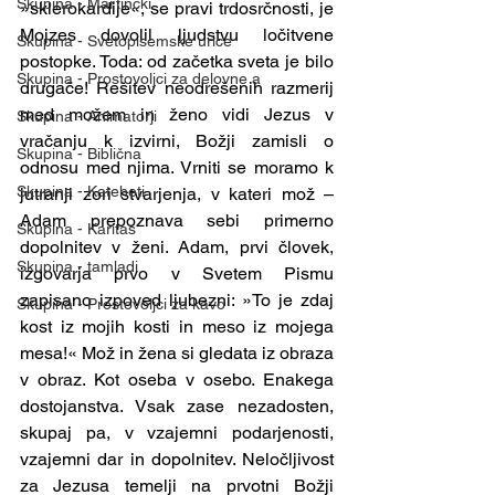
Skupina - Martinčki
»sklerokardije«, se pravi trdosrčnosti, je 
Mojzes dovolil ljudstvu ločitvene 
Skupina - Svetopisemske urice
postopke. Toda: od začetka sveta je bilo 
Skupina - Prostovoljci za delovne a
drugače! Rešitev neodrešenih razmerij 
med možem in ženo vidi Jezus v 
Skupina - Animatorji
vračanju k izvirni, Božji zamisli o 
Skupina - Biblična
odnosu med njima. Vrniti se moramo k 
Skupina - Kateheti
jutranji zori stvarjenja, v kateri mož – 
Adam prepoznava sebi primerno 
Skupina - Karitas
dopolnitev v ženi. Adam, prvi človek, 
Skupina - tamladi
izgovarja prvo v Svetem Pismu 
zapisano izpoved ljubezni: »To je zdaj 
Skupina - Prostovoljci za kavo
kost iz mojih kosti in meso iz mojega 
mesa!« Mož in žena si gledata iz obraza 
v obraz. Kot oseba v osebo. Enakega 
dostojanstva. Vsak zase nezadosten, 
skupaj pa, v vzajemni podarjenosti, 
vzajemni dar in dopolnitev. Neločljivost 
za Jezusa temelji na prvotni Božji 