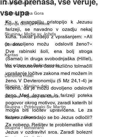
in vse prenaša, vse veruje,
Župnija Šentilj
vse upa
Župnija Vinska Gora
Ko v evangeliju pristopijo k Jezusu 
Župnija Gornja Ponikva
farizeji, se navadno v ozadju nekaj 
Skupina - Možje sv. Jožefa
kuha. Tokrat pridejo z vprašanjem: »Ali 
je dovoljeno možu  odsloviti ženo?« 
Oznanila
Dve rabinski šoli, ena bolj stroga 
Karitas
(Šamai) in druga svobodnjaška (Hillel), 
Moj odmev na Božjo besedo
sta v Jezusovem času različno tolmačili 
vprašanje ločitve zakona med možem in 
Duhovna misel
ženo. V Devteronomiju (5 Mz 24,1-4) je 
Skupina - Marijino delo
rečeno, da je možu dovoljeno odsloviti 
ženo. Med Jezusom in farizeji poteka 
Skupina - Ključarji Sv. Martin
pogovor okrog motivov, zaradi katerih bi 
Skupina - Pritrkovalci Sv. Martin
mogla biti ločitev upravičena. Le za 
katero zakonodajo se bo Jezus odločil? 
Skupina - Skavti
Za nobeno. Rešitev te problematike vidi 
Skupina - Ministranti
Jezus v ozdravitvi srca. Zaradi bolezni 