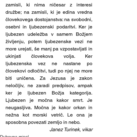
zamisli, ki nima ničesar z interesi 
družbe; na zamisli, ki je edina vredna 
človekovega dostojanstva: na svobodni, 
osebni in ljubezenski podaritvi. Ker je 
ljubezen udeležba v samem Božjem 
življenju, potem ljubezenske vezi ne 
more urejati, še manj pa vzpostavljati in 
ukinjati človekova volja. Ker 
ljubezenska vez ne nastane po 
človekovi odločitvi, tudi po njej ne more 
biti uničena. Za Jezusa je zakon 
neločljiv, ne zaradi predpisov, ampak 
ker je ljubezen Božja kategorija. 
Ljubezen je močna kakor smrt. Je 
neugasljiva. Močna je kakor orkan in 
nežna kot morski vetrič. Le ona je 
sposobna povezati zemljo in nebo.    
Janez Turinek, vikar
Duhovna misel