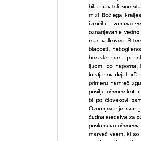
Skupina - Skavti
Skupina
bilo prav tolikšno šte
mizi Božjega kralje
izročilu – zahteva ve
Skupina - Prostovoljci za de
oznanjevanje vedno i
med volkove«. S tem
blagosti, nebogljen
Skupina - Karitas
Skupi
brezskrbnemu popold
ljudmi bo naporna. K
kristjanov dejal: »
primeru namreč zgub
pošilja učence kot ub
bi po človekovi pam
Oznanjevanje evange
čudna sredstva za oz
poslanstvu učencev 
marveč vsem, ki so s