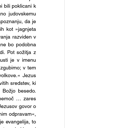
etopisemske urice
bili poklicani k 
zno judovskemu 
spoznanju, da je 
Skupina - Kateheti
h kot »jagnjeta 
nja razviden v 
i ne bo podobna 
 Pot sožitja z 
usti je v imenu 
zgubimo; v tem 
olkove.« Jezus 
tih sredstev, ki 
n Božjo besedo. 
 nemoč … zares 
Jezusov govor o 
nim odpravam«, 
 evangelija, to 