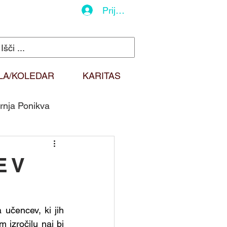
Prijava
LA/KOLEDAR
KARITAS
rnja Ponikva
do
Duhovna misel
E V
Sv. Martin
 učencev, ki jih 
izročilu naj bi 