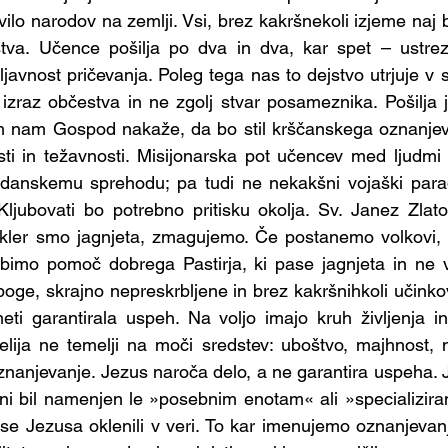
 - Ministranti
Skupina - Martinčki
Skupina - Sv
vilo narodov na zemlji. Vsi, brez kakršnekoli izjeme naj bi 
stva. Učence pošilja po dva in dva, kar spet – ustre
ljavnost pričevanja. Poleg tega nas to dejstvo utrjuje v 
lovne a
Skupina - Animatorji
Skupina - Biblična
zraz občestva in ne zgolj stvar posameznika. Pošilja ji
 nam Gospod nakaže, da bo stil krščanskega oznanjeva
osti in težavnosti. Misijonarska pot učencev med ljudm
na - tamladi
Skupina - Prostovoljci za kavo
anskemu sprehodu; pa tudi ne nekakšni vojaški paradi.
ljubovati bo potrebno pritisku okolja. Sv. Janez Zlato
Dokler smo jagnjeta, zmagujemo. Če postanemo volkovi, 
imo pomoč dobrega Pastirja, ki pase jagnjeta in ne v
oge, skrajno nepreskrbljene in brez kakršnihkoli učinkovi
eti garantirala uspeh. Na voljo imajo kruh življenja i
lija ne temelji na moči sredstev: uboštvo, majhnost,
nanjevanje. Jezus naroča delo, a ne garantira uspeha. 
ni bil namenjen le »posebnim enotam« ali »specializira
e Jezusa oklenili v veri. To kar imenujemo oznanjevanje