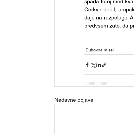
spada torej med kvali
Cerkve dobil, ampak k
daje na razpolago. An
predvsem zato, da prin
Duhovna misel
Nedavne objave