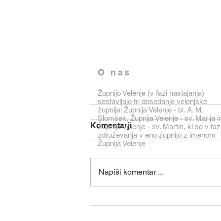
O nas
Župnijo Velenje (v fazi nastajanja)
sestavljajo tri dosedanje velenjske
župnije: Župnija Velenje - bl. A. M.
Slomšek, Župnija Velenje - sv. Marija i
Varni v Gospodovi družbi
Komentarji
Župnija Velenje - sv. Martin, ki so v faz
združevanja v eno župnijo z imenom
»Bodite pogumni! Jaz sem. Ne
Župnija Velenje
bojte se!« je evangelist Matej
zapisal po Petrovem križanju v
Napiši komentar ...
Rimu in po prvem splošnem
preganjanju kristjanov leta 64
(evangelij je nastal med leti 70 do
80 – po padcu Je