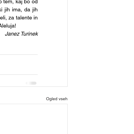
o tem, kaj bo od 
 jih ima, da jih 
i, za talente in 
ja!              
Janez Turinek
Ogled vseh