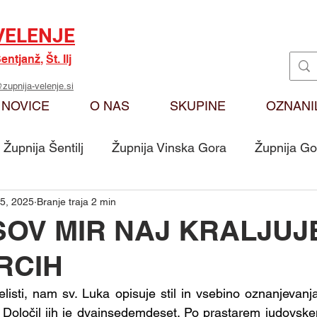
VELENJE
entjanž
,
Št. Ilj
zupnija-velenje.si
NOVICE
O NAS
SKUPINE
OZNANI
Župnija Šentilj
Župnija Vinska Gora
Župnija Go
 5, 2025
Branje traja 2 min
Oznanila
Karitas
Moj odmev na Božjo bese
OV MIR NAJ KRALJUJ
RCIH
Skupina - Ključarji Sv. Martin
Skupina - Pritrkovalci 
listi, nam sv. Luka opisuje stil in vsebino oznanjevanja
. Določil jih je dvainsedemdeset. Po prastarem judovskem 