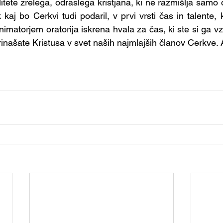
tete zrelega, odraslega kristjana, ki ne razmišlja samo 
aj bo Cerkvi tudi podaril, v prvi vrsti čas in talente, ki
imatorjem oratorija iskrena hvala za čas, ki ste si ga vzel
ašate Kristusa v svet naših najmlajših članov Cerkve. Alelu