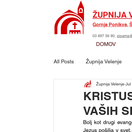
ŽUPNIJA 
Gornja Ponikva
,
Š
03 897 56 80,
pisarna@
DOMOV
All Posts
Župnija Velenje
Župnija Velenje
Jul
Skupina - Možje sv. Jožefa
KRISTUS
VAŠIH S
Skupina - Marijino delo
Bolj kot drugi evange
Jezus pošilja v svet