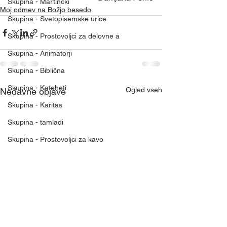
Skupina - Martinčki
Moj odmev na Božjo besedo
Skupina - Svetopisemske urice
Skupina - Prostovoljci za delovne a
Skupina - Animatorji
Skupina - Biblična
Skupina - Kateheti
Ogled vseh
Nedavne objave
Skupina - Karitas
Skupina - tamladi
Skupina - Prostovoljci za kavo