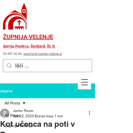
ŽUPNIJA VELENJE
Gornja Ponikva
,
Šentjanž
,
Št. Ilj
03 897 56 80
,
pisarna@zupnija-velenje.si
objava
All Posts
Janko Rezar
All Posts
Apr 22, 2023
Branje traja 1 min
Kot učenca na poti v
Župnija Velenje