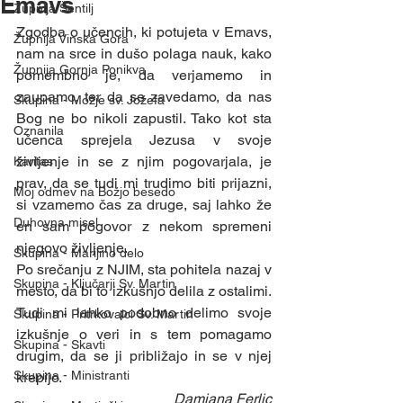
Emavs
Župnija Šentilj
Zgodba o učencih, ki potujeta v Emavs, 
Župnija Vinska Gora
nam na srce in dušo polaga nauk, kako 
Župnija Gornja Ponikva
pomembno je, da verjamemo in 
zaupamo, ter da se zavedamo, da nas 
Skupina - Možje sv. Jožefa
Bog ne bo nikoli zapustil. Tako kot sta 
Oznanila
učenca sprejela Jezusa v svoje 
življenje in se z njim pogovarjala, je 
Karitas
prav, da se tudi mi trudimo biti prijazni, 
Moj odmev na Božjo besedo
si vzamemo čas za druge, saj lahko že 
Duhovna misel
en sam pogovor z nekom spremeni 
njegovo življenje.
Skupina - Marijino delo
Po srečanju z NJIM, sta pohitela nazaj v 
Skupina - Ključarji Sv. Martin
mesto, da bi to izkušnjo delila z ostalimi. 
Tudi mi lahko podobno delimo svoje 
Skupina - Pritrkovalci Sv. Martin
izkušnje o veri in s tem pomagamo 
Skupina - Skavti
drugim, da se ji približajo in se v njej 
Skupina - Ministranti
krepijo.  
Damjana Ferlic