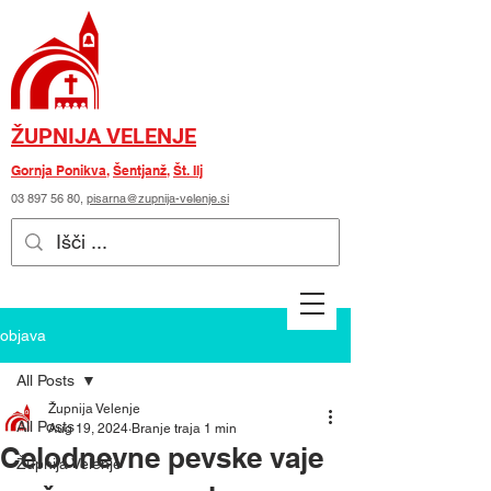
ŽUPNIJA VELENJE
Gornja Ponikva
,
Šentjanž
,
Št. Ilj
03 897 56 80
,
pisarna@zupnija-velenje.si
objava
All Posts
Župnija Velenje
All Posts
Aug 19, 2024
Branje traja 1 min
Celodnevne pevske vaje
Župnija Velenje