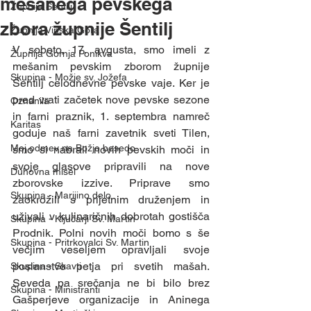
mešanega pevskega
Župnija Šentilj
zbora župnije Šentilj
Župnija Vinska Gora
V soboto, 17. avgusta, smo imeli z 
Župnija Gornja Ponikva
mešanim pevskim zborom župnije 
Skupina - Možje sv. Jožefa
Šentilj celodnevne pevske vaje. Ker je 
pred vrati začetek nove pevske sezone 
Oznanila
in farni praznik, 1. septembra namreč 
Karitas
goduje naš farni zavetnik sveti Tilen, 
Moj odmev na Božjo besedo
smo si nabrali novih pevskih moči in 
svoje glasove pripravili na nove 
Duhovna misel
zborovske izzive. Priprave smo 
Skupina - Marijino delo
zaokrožili s prijetnim druženjem in 
uživali v kulinaričnih dobrotah gostišča 
Skupina - Ključarji Sv. Martin
Prodnik. Polni novih moči bomo s še 
Skupina - Pritrkovalci Sv. Martin
večjim veseljem opravljali svoje 
poslanstvo petja pri svetih mašah. 
Skupina - Skavti
Seveda pa srečanja ne bi bilo brez 
Skupina - Ministranti
Gašperjeve organizacije in Aninega 