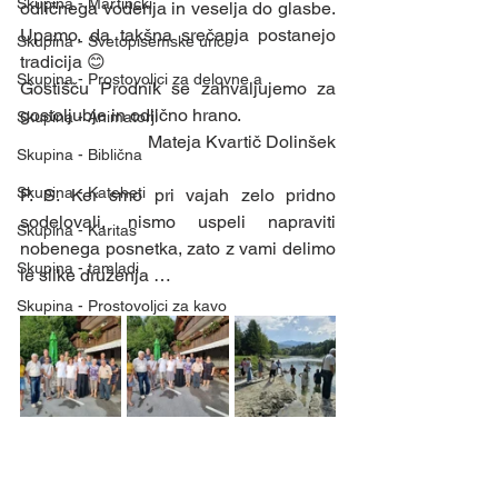
Skupina - Martinčki
odličnega vodenja in veselja do glasbe. 
Upamo, da takšna srečanja postanejo 
Skupina - Svetopisemske urice
tradicija 😊
Skupina - Prostovoljci za delovne a
Gostišču Prodnik se zahvaljujemo za 
gostoljubje in odlično hrano.
Skupina - Animatorji
Mateja Kvartič Dolinšek
Skupina - Biblična
Skupina - Kateheti
P. S. Ker smo pri vajah zelo pridno 
sodelovali, nismo uspeli napraviti 
Skupina - Karitas
nobenega posnetka, zato z vami delimo 
Skupina - tamladi
le slike druženja …
Skupina - Prostovoljci za kavo