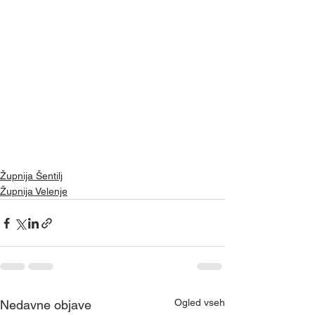
Župnija Šentilj
Župnija Velenje
Ogled vseh
Nedavne objave