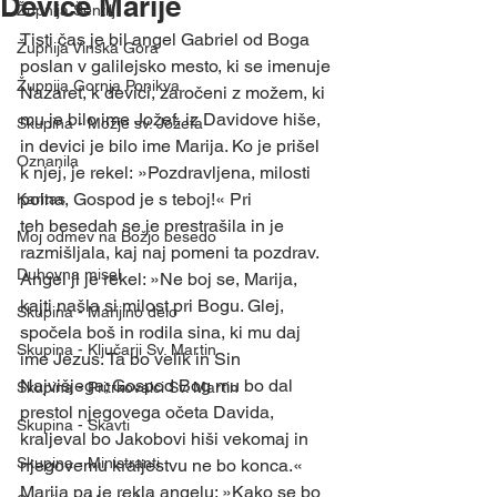
Device Marije
Župnija Šentilj
Tisti čas je bil angel Gabriel od Boga 
Župnija Vinska Gora
poslan v galilejsko mesto, ki se imenuje 
Župnija Gornja Ponikva
Nazaret, k devici, zaročeni z možem, ki 
mu je bilo ime Jožef, iz Davidove hiše, 
Skupina - Možje sv. Jožefa
in devici je bilo ime Marija. Ko je prišel 
Oznanila
k njej, je rekel: »Pozdravljena, milosti 
polna, Gospod je s teboj!« Pri 
Karitas
teh besedah se je prestrašila in je 
Moj odmev na Božjo besedo
razmišljala, kaj naj pomeni ta pozdrav.
Duhovna misel
Angel ji je rekel: »Ne boj se, Marija, 
kajti našla si milost pri Bogu. Glej, 
Skupina - Marijino delo
spočela boš in rodila sina, ki mu daj 
Skupina - Ključarji Sv. Martin
ime Jezus. Ta bo velik in Sin 
Najvišjega; Gospod Bog mu bo dal 
Skupina - Pritrkovalci Sv. Martin
prestol njegovega očeta Davida, 
Skupina - Skavti
kraljeval bo Jakobovi hiši vekomaj in 
Skupina - Ministranti
njegovemu kraljestvu ne bo konca.«
Marija pa je rekla angelu: »Kako se bo 