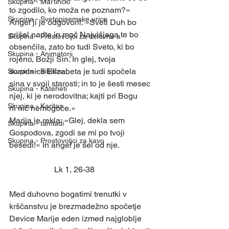
Skupina - Martinčki
to zgodilo, ko moža ne poznam?« 
Skupina - Svetopisemske urice
Angel ji je odgovoril: »Sveti Duh bo 
prišel nadte in moč Najvišjega te bo 
Skupina - Prostovoljci za delovne a
obsenčila, zato bo tudi Sveto, ki bo 
Skupina - Animatorji
rojeno, Božji Sin. In glej, tvoja 
sorodnica Elizabeta je tudi spočela 
Skupina - Biblična
sina v svoji starosti; in to je šesti mesec 
Skupina - Kateheti
njej, ki je nerodovitna; kajti pri Bogu 
Skupina - Karitas
ni nič nemogoče.«
Marija je rekla: »Glej, dekla sem 
Skupina - tamladi
Gospodova, zgodi se mi po tvoji 
Skupina - Prostovoljci za kavo
besedi!« In angel je šel od nje.
                      Lk 1, 26-38
Med duhovno bogatimi trenutki v 
krščanstvu je brezmadežno spočetje 
Device Marije eden izmed najgloblje 