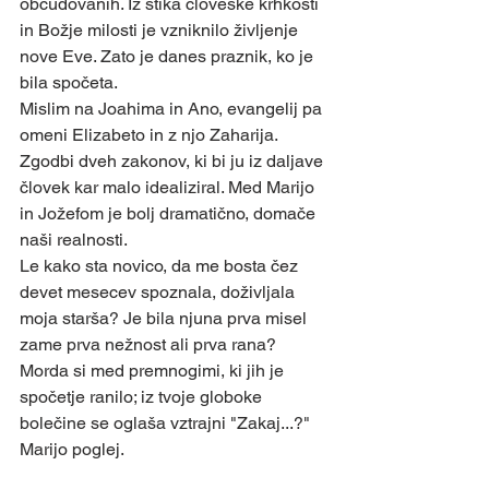
občudovanih. Iz stika človeške krhkosti 
in Božje milosti je vzniknilo življenje 
nove Eve. Zato je danes praznik, ko je 
bila spočeta.
Mislim na Joahima in Ano, evangelij pa 
omeni Elizabeto in z njo Zaharija. 
Zgodbi dveh zakonov, ki bi ju iz daljave 
človek kar malo idealiziral. Med Marijo 
in Jožefom je bolj dramatično, domače 
naši realnosti.
Le kako sta novico, da me bosta čez 
devet mesecev spoznala, doživljala 
moja starša? Je bila njuna prva misel 
zame prva nežnost ali prva rana?
Morda si med premnogimi, ki jih je 
spočetje ranilo; iz tvoje globoke 
bolečine se oglaša vztrajni "Zakaj...?"
Marijo poglej.