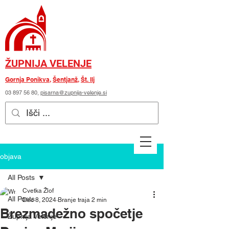
ŽUPNIJA VELENJE
Gornja Ponikva
,
Šentjanž
,
Št. Ilj
03 897 56 80
,
pisarna@zupnija-velenje.si
objava
All Posts
Cvetka Žlof
All Posts
Dec 8, 2024
Branje traja 2 min
Brezmadežno spočetje
Župnija Velenje