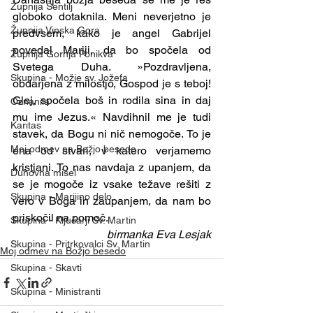
Župnija Šentilj
globoko dotaknila. Meni neverjetno je 
Župnija Vinska Gora
predvsem, kako je angel Gabrijel 
povedal Mariji, da bo spočela od 
Župnija Gornja Ponikva
Svetega Duha. »Pozdravljena, 
Skupina - Možje sv. Jožefa
obdarjena z milostjo, Gospod je s teboj! 
Glej, spočela boš in rodila sina in daj 
Oznanila
mu ime Jezus.« Navdihnil me je tudi 
Karitas
stavek, da Bogu ni nič nemogoče. To je 
Moj odmev na Božjo besedo
ena od stvari, v katero verjamemo 
kristjani. To nas navdaja z upanjem, da 
Duhovna misel
se je mogoče iz vsake težave rešiti z 
Skupina - Marijino delo
vero v Boga in zaupanjem, da nam bo 
priskočil na pomoč.
Skupina - Ključarji Sv. Martin
birmanka Eva Lesjak
Skupina - Pritrkovalci Sv. Martin
Moj odmev na Božjo besedo
Skupina - Skavti
Skupina - Ministranti