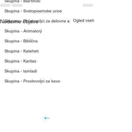
Skupina - Martinčki
Skupina - Svetopisemske urice
Ogled vseh
Nedavne objave
Skupina - Prostovoljci za delovne a
Skupina - Animatorji
Skupina - Biblična
Skupina - Kateheti
Skupina - Karitas
Skupina - tamladi
Skupina - Prostovoljci za kavo
Mreža nebeškega
Rast Božjega kr
kraljestva