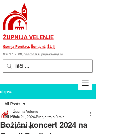
ŽUPNIJA VELENJE
Gornja Ponikva
,
Šentjanž
,
Št. Ilj
03 897 56 80
,
pisarna@zupnija-velenje.si
objava
All Posts
Župnija Velenje
All Posts
Dec 21, 2024
Branje traja 0 min
Božični koncert 2024 na
Župnija Velenje