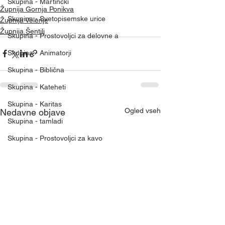
Skupina - Martinčki
Župnija Gornja Ponikva
Skupina - Svetopisemske urice
Župnija Velenje
Župnija Šentilj
Skupina - Prostovoljci za delovne a
Skupina - Animatorji
Skupina - Biblična
Skupina - Kateheti
Skupina - Karitas
Ogled vseh
Nedavne objave
Skupina - tamladi
Skupina - Prostovoljci za kavo