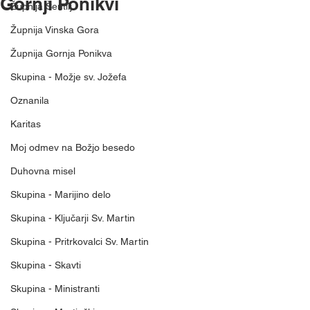
Gornji Ponikvi
Župnija Šentilj
Župnija Vinska Gora
Župnija Gornja Ponikva
Skupina - Možje sv. Jožefa
Oznanila
Karitas
Moj odmev na Božjo besedo
Duhovna misel
Skupina - Marijino delo
Skupina - Ključarji Sv. Martin
Skupina - Pritrkovalci Sv. Martin
Skupina - Skavti
Skupina - Ministranti