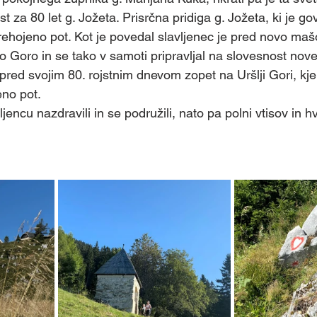
 - Ministranti
Skupina - Martinčki
Skupina - Sv
 za 80 let g. Jožeta. Prisrčna pridiga g. Jožeta, ki je gov
rehojeno pot. Kot je povedal slavljenec je pred novo ma
jo Goro in se tako v samoti pripravljal na slovesnost nov
lovne a
Skupina - Animatorji
Skupina - Biblična
 pred svojim 80. rojstnim dnevom zopet na Uršlji Gori, k
eno pot.
encu nazdravili in se podružili, nato pa polni vtisov in hv
na - tamladi
Skupina - Prostovoljci za kavo