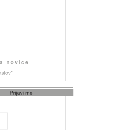
na novice
aslov*
Prijavi me