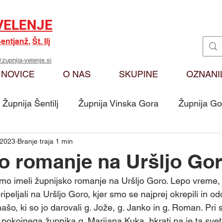
VELENJE
entjanž
,
Št. Ilj
zupnija-velenje.si
NOVICE
O NAS
SKUPINE
OZNANI
Župnija Šentilj
Župnija Vinska Gora
Župnija Go
 2023
Branje traja 1 min
Oznanila
Karitas
Moj odmev na Božjo bese
o romanje na Uršljo Go
mo imeli župnijsko romanje na Uršljo Goro. Lepo vreme, 
Skupina - Ključarji Sv. Martin
Skupina - Pritrkovalci 
ipeljali na Uršljo Goro, kjer smo se najprej okrepili in od
šo, ki so jo darovali g. Jože, g. Janko in g. Roman. Pri 
pokojnega župnika g. Marijana Kuka, hkrati pa je ta sve