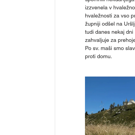
Skupina - Skavti
Skupina
izzvenela v hvaležnost
hvaležnosti za vso p
župniji odšel na Uršl
Skupina - Prostovoljci za de
tudi danes nekaj dni
zahvaljuje za prehoj
Po sv. maši smo slavlj
Skupina - Karitas
Skupi
proti domu.