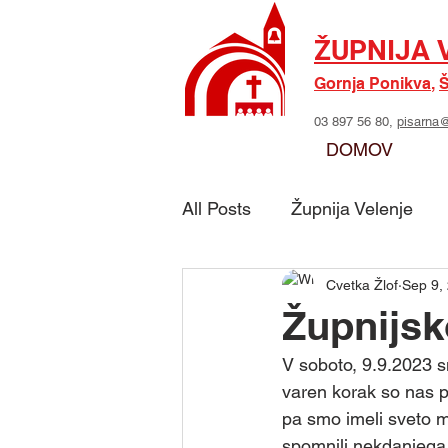
ŽUPNIJA 
Gornja Ponikva
,
Š
03 897 56 80,
pisarna@
DOMOV
All Posts
Župnija Velenje
Cvetka Žlof
Sep 9,
Skupina - Možje sv. Jožefa
Župnijsk
V soboto, 9.9.2023 s
Skupina - Marijino delo
varen korak so nas pr
pa smo imeli sveto ma
spomnili nekdanjega 