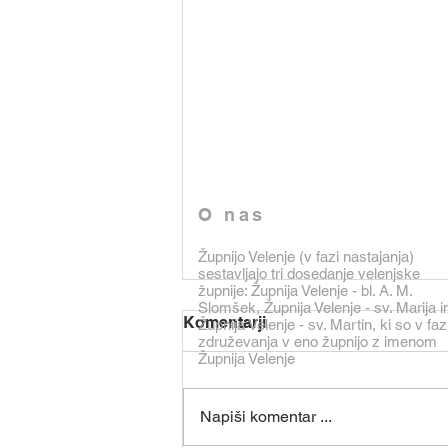
O nas
Župnijo Velenje (v fazi nastajanja)
sestavljajo tri dosedanje velenjske
župnije: Župnija Velenje - bl. A. M.
Slomšek, Župnija Velenje - sv. Marija i
Komentarji
Župnija Velenje - sv. Martin, ki so v faz
združevanja v eno župnijo z imenom
Župnija Velenje
Napiši komentar ...