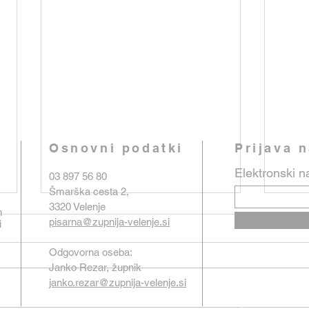
Osnovni podatki
Prijava 
Elektronski n
03 897 56 80
Šmarška cesta 2,
3320 Velenje
n
pisarna@zupnija-velenje.si
i
Odgovorna oseba:
Janko Rezar, župnik
janko.rezar@zupnija-velenje.si