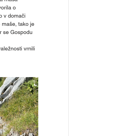
etopisemske urice
orila o 
šo v domači 
e maše, tako je 
Skupina - Kateheti
jer se Gospodu 
aležnosti vrnili 