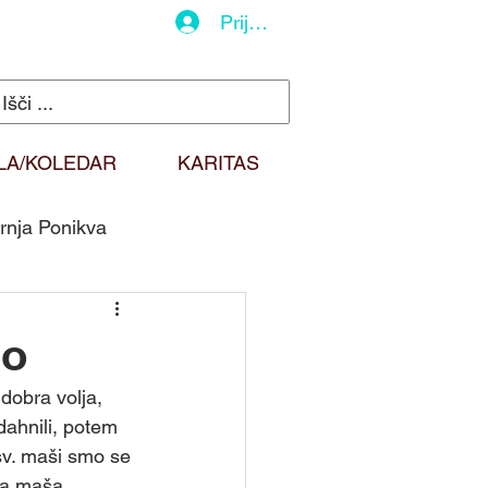
Prijava
LA/KOLEDAR
KARITAS
rnja Ponikva
do
Duhovna misel
ro
dobra volja, 
Sv. Martin
dahnili, potem 
sv. maši smo se 
ta maša 