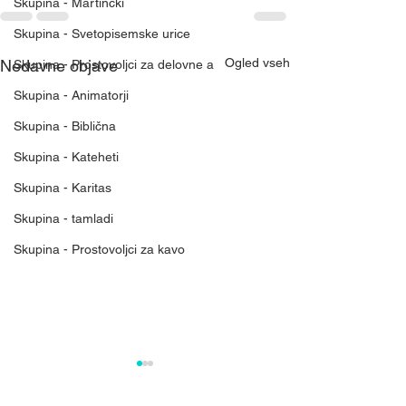
Skupina - Martinčki
Skupina - Svetopisemske urice
Ogled vseh
Nedavne objave
Skupina - Prostovoljci za delovne a
Skupina - Animatorji
Skupina - Biblična
Skupina - Kateheti
Skupina - Karitas
Skupina - tamladi
Skupina - Prostovoljci za kavo
Mreža nebeškega
Rast Božjega kr
kraljestva