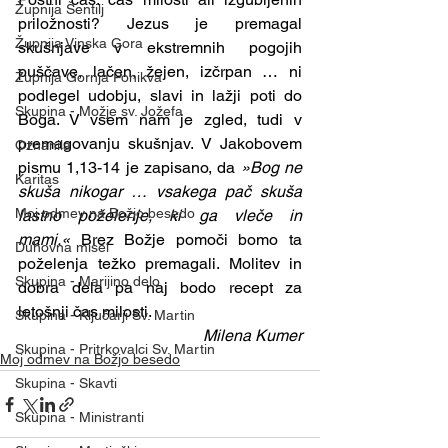
Župnija Šentilj
priložnosti? Jezus je premagal 
Župnija Vinska Gora
skušnjave v ekstremnih pogojih 
puščave, lačen, žejen, izčrpan … ni 
Župnija Gornja Ponikva
podlegel udobju, slavi in lažji poti do 
Skupina - Možje sv. Jožefa
Boga. V vsem nam je zgled, tudi v 
premagovanju skušnjav. V Jakobovem 
Oznanila
pismu 1,13-14 je zapisano, da 
»Bog ne 
Karitas
skuša nikogar … vsakega pač skuša 
Moj odmev na Božjo besedo
lastno poželenje, ki ga vleče in 
mami.«
 Brez Božje pomoči bomo ta 
Duhovna misel
poželenja težko premagali. Molitev in 
Skupina - Marijino delo
dobra dela pa naj bodo recept za 
letošnji čas milosti.          
Skupina - Ključarji Sv. Martin
Milena Kumer
Skupina - Pritrkovalci Sv. Martin
Moj odmev na Božjo besedo
Skupina - Skavti
Skupina - Ministranti